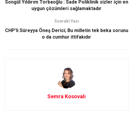
o
d
Songül Yıldırım Torbaoğlu : Sade Poliklinik sizler için en
o
o
uygun çözümleri sağlamaktadır
k
n
Sonraki Yazı
CHP’li Süreyya Öneş Derici; Bu milletin tek beka sorunu
o da cumhur ittifakıdır
Semra Kosovalı