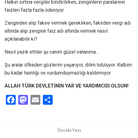
Halkın sırtına vergiler bindirilirken, zenginlerin paralarının
faizleri fazla fazla ödeniyor.
Zenginden alıp fakire vermek gerekirken, fakirden vergi adı
altında alıp zengine faiz adı altında vermek nasıl
açıklanabilir ki?
Nasıl yazık ettiler şu canım güzel vatanıma…
Şu aralar öfkeden gözlerim yaşarıyor, dilim tutuluyor. Kalbim
bu kadar hainliği ve vurdumduymazlığı kaldırmıyor.
ALLAH TÜRK DEVLETİNİN YAR VE YARDIMCISI OLSUN!
F
M
E
S
a
a
m
h
ce
st
ail
ar
b
o
e
Önceki Yazı