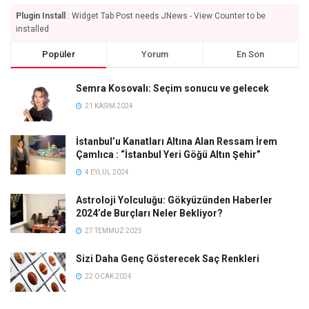
Plugin Install
: Widget Tab Post needs JNews - View Counter to be
installed
Popüler
Yorum
En Son
Semra Kosovalı: Seçim sonucu ve gelecek
21 KASIM 2024
İstanbul’u Kanatları Altına Alan Ressam İrem
Çamlıca : “İstanbul Yeri Göğü Altın Şehir”
4 EYLÜL 2024
Astroloji Yolculuğu: Gökyüzünden Haberler
2024’de Burçları Neler Bekliyor?
27 TEMMUZ 2025
Sizi Daha Genç Gösterecek Saç Renkleri
22 OCAK 2024