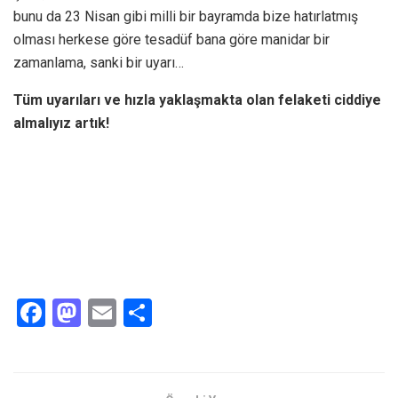
bunu da 23 Nisan gibi milli bir bayramda bize hatırlatmış
olması herkese göre tesadüf bana göre manidar bir
zamanlama, sanki bir uyarı…
Tüm uyarıları ve hızla yaklaşmakta olan felaketi ciddiye
almalıyız artık!
F
M
E
S
a
a
m
h
ce
st
ail
ar
b
o
e