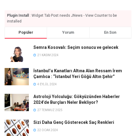
Plugin Install
: Widget Tab Post needs JNews - View Counter to be
installed
Popüler
Yorum
En Son
Semra Kosovalı: Seçim sonucu ve gelecek
21 KASIM 2024
İstanbul’u Kanatları Altına Alan Ressam İrem
Çamlıca : “İstanbul Yeri Göğü Altın Şehir”
4 EYLÜL 2024
Astroloji Yolculuğu: Gökyüzünden Haberler
2024’de Burçları Neler Bekliyor?
27 TEMMUZ 2025
Sizi Daha Genç Gösterecek Saç Renkleri
22 OCAK 2024