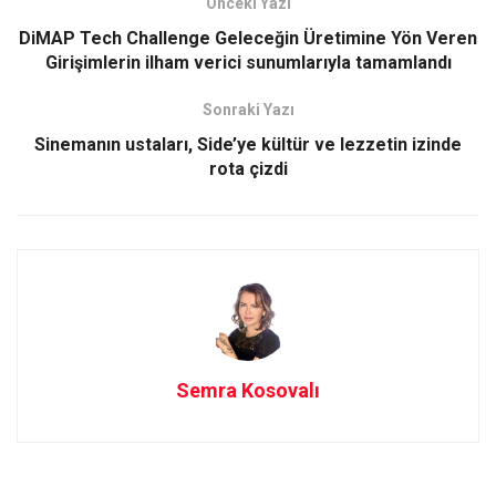
Önceki Yazı
o
d
DiMAP Tech Challenge Geleceğin Üretimine Yön Veren
o
o
Girişimlerin ilham verici sunumlarıyla tamamlandı
k
n
Sonraki Yazı
Sinemanın ustaları, Side’ye kültür ve lezzetin izinde
rota çizdi
Semra Kosovalı