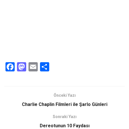
F
M
E
S
a
a
m
h
ce
st
ail
ar
b
o
e
Önceki Yazı
o
d
Charlie Chaplin Filmleri ile Şarlo Günleri
o
o
Sonraki Yazı
k
n
Dereotunun 10 Faydası