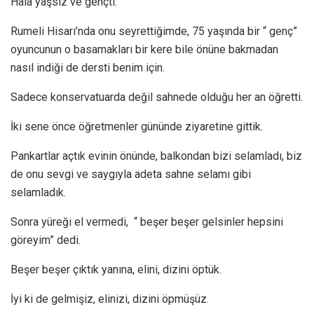
Hala yaşsız ve gençti.
Rumeli Hisarı’nda onu seyrettiğimde, 75 yaşında bir “ genç”
oyuncunun o basamakları bir kere bile önüne bakmadan
nasıl indiği de dersti benim için.
Sadece konservatuarda değil sahnede olduğu her an öğretti.
İki sene önce öğretmenler gününde ziyaretine gittik.
Pankartlar açtık evinin önünde, balkondan bizi selamladı, biz
de onu sevgi ve saygıyla adeta sahne selamı gibi
selamladık.
Sonra yüreği el vermedi, “ beşer beşer gelsinler hepsini
göreyim” dedi.
Beşer beşer çıktık yanına, elini, dizini öptük.
İyi ki de gelmişiz, elinizi, dizini öpmüşüz.