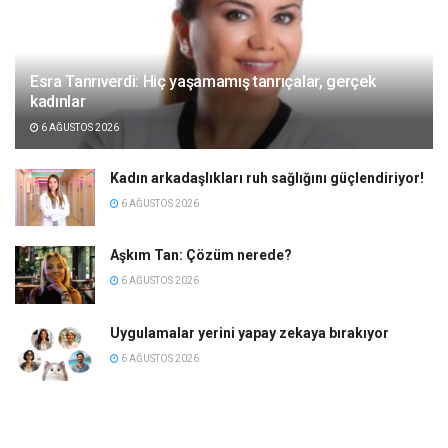
Esra Tanrıverdi: Hiç yaşamamış tanrıçalar, gerçek
kadınlar
6 AĞUSTOS 2026
Kadın arkadaşlıkları ruh sağlığını güçlendiriyor!
6 AĞUSTOS 2026
Aşkım Tan: Çözüm nerede?
6 AĞUSTOS 2026
Uygulamalar yerini yapay zekaya bırakıyor
6 AĞUSTOS 2026