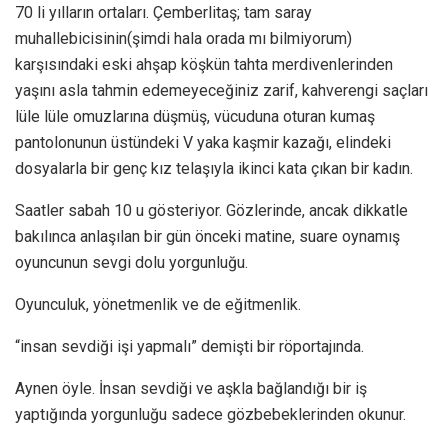
70 li yılların ortaları. Çemberlitaş; tam saray
muhallebicisinin(şimdi hala orada mı bilmiyorum)
karşısındaki eski ahşap köşkün tahta merdivenlerinden
yaşını asla tahmin edemeyeceğiniz zarif, kahverengi saçları
lüle lüle omuzlarına düşmüş, vücuduna oturan kumaş
pantolonunun üstündeki V yaka kaşmir kazağı, elindeki
dosyalarla bir genç kız telaşıyla ikinci kata çıkan bir kadın.
Saatler sabah 10 u gösteriyor. Gözlerinde, ancak dikkatle
bakılınca anlaşılan bir gün önceki matine, suare oynamış
oyuncunun sevgi dolu yorgunluğu.
Oyunculuk, yönetmenlik ve de eğitmenlik.
“insan sevdiği işi yapmalı” demişti bir röportajında.
Aynen öyle. İnsan sevdiği ve aşkla bağlandığı bir iş
yaptığında yorgunluğu sadece gözbebeklerinden okunur.