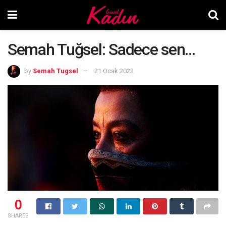
Semah Tuğsel: Sadece sen…
by
Semah Tugsel
21 Ocak 2022
0
SHARES