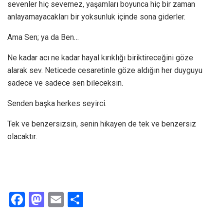
sevenler hiç sevemez, yaşamları boyunca hiç bir zaman
anlayamayacakları bir yoksunluk içinde sona giderler.
Ama Sen; ya da Ben…
Ne kadar acı ne kadar hayal kırıklığı biriktireceğini göze
alarak sev. Neticede cesaretinle göze aldığın her duyguyu
sadece ve sadece sen bileceksin.
Senden başka herkes seyirci.
Tek ve benzersizsin, senin hikayen de tek ve benzersiz
olacaktır.
F
M
E
S
a
a
m
h