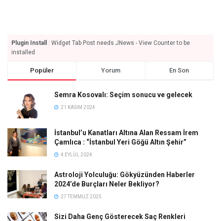
Plugin Install
: Widget Tab Post needs JNews - View Counter to be
installed
Popüler
Yorum
En Son
Semra Kosovalı: Seçim sonucu ve gelecek
21 KASIM 2024
İstanbul’u Kanatları Altına Alan Ressam İrem
Çamlıca : “İstanbul Yeri Göğü Altın Şehir”
4 EYLÜL 2024
Astroloji Yolculuğu: Gökyüzünden Haberler
2024’de Burçları Neler Bekliyor?
27 TEMMUZ 2025
Sizi Daha Genç Gösterecek Saç Renkleri