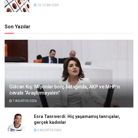
22 OCAK 2024
Son Yazılar
Gülcan Kış: Mlyonlar borç batağında, AKP ve MHP’n
cevabı “Araştırmayalım”
7 AĞUSTOS 2026
Esra Tanrıverdi: Hiç yaşamamış tanrıçalar,
gerçek kadınlar
6 AĞUSTOS 2026