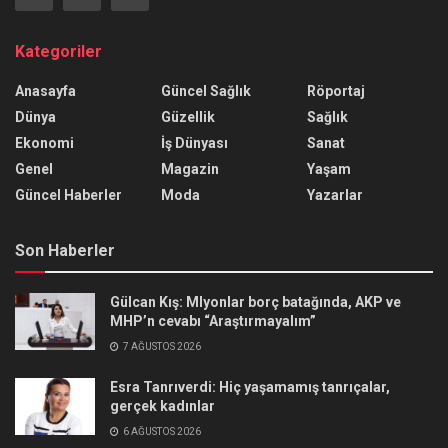
Kategoriler
Anasayfa
Güncel Sağlık
Röportaj
Dünya
Güzellik
Sağlık
Ekonomi
İş Dünyası
Sanat
Genel
Magazin
Yaşam
Güncel Haberler
Moda
Yazarlar
Son Haberler
Gülcan Kış: Mlyonlar borç batağında, AKP ve
MHP’n cevabı “Araştırmayalım”
7 AĞUSTOS 2026
Esra Tanrıverdi: Hiç yaşamamış tanrıçalar,
gerçek kadınlar
6 AĞUSTOS 2026