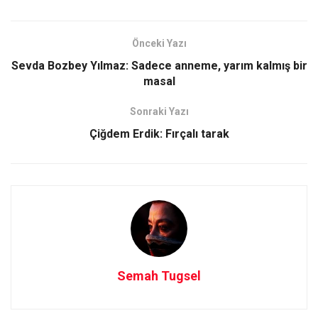
ce
st
ail
ar
b
o
e
Önceki Yazı
o
d
Sevda Bozbey Yılmaz: Sadece anneme, yarım kalmış bir
o
o
masal
k
n
Sonraki Yazı
Çiğdem Erdik: Fırçalı tarak
Semah Tugsel