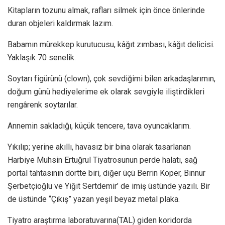
Kitapların tozunu almak, rafları silmek için önce önlerinde
duran objeleri kaldırmak lazım.
Babamın mürekkep kurutucusu, kâğıt zımbası, kâğıt delicisi.
Yaklaşık 70 senelik.
Soytarı figürünü (clown), çok sevdiğimi bilen arkadaşlarımın,
doğum günü hediyelerime ek olarak sevgiyle iliştirdikleri
rengârenk soytarılar.
Annemin sakladığı, küçük tencere, tava oyuncaklarım.
Yıkılıp; yerine akıllı, havasız bir bina olarak tasarlanan
Harbiye Muhsin Ertuğrul Tiyatrosunun perde halatı, sağ
portal tahtasının dörtte biri, diğer üçü Berrin Koper, Binnur
Şerbetçioğlu ve Yiğit Sertdemir’ de imiş üstünde yazılı. Bir
de üstünde “Çıkış” yazan yeşil beyaz metal plaka.
Tiyatro araştırma laboratuvarına(TAL) giden koridorda