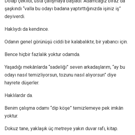
Dolap çekildi, usta çalışmaya başladı. Adamcağız biraz da
şaşkındı “valla bu odayı badana yaptırttığınızda işiniz iş”
deyiverdi.
Haklıydı da kendince.
Odanın genel görünüşü ciddi bir kalabalıktır, bir yabancı için.
Bence hiçbir fazlalık yoktur odamda.
Yaşadığı mekânlarda “sadeliği” seven arkadaşlarım, “ay bu
odayı nasıl temizliyorsun, tozunu nasıl alıyorsun” diye
hayrete düşerler.
Haklılardır da.
Benim çalışma odamı “dip köşe” temizlemeye pek imkân
yoktur.
Dokuz tane, yaklaşık üç metreye yakın duvar rafı, kitap.