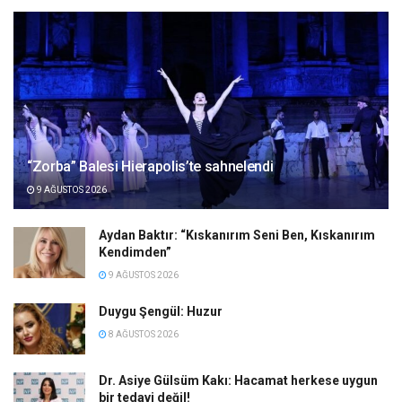
“Zorba” Balesi Hierapolis’te sahnelendi
9 AĞUSTOS 2026
Aydan Baktır: “Kıskanırım Seni Ben, Kıskanırım
Kendimden”
9 AĞUSTOS 2026
Duygu Şengül: Huzur
8 AĞUSTOS 2026
Dr. Asiye Gülsüm Kakı: Hacamat herkese uygun
bir tedavi değil!