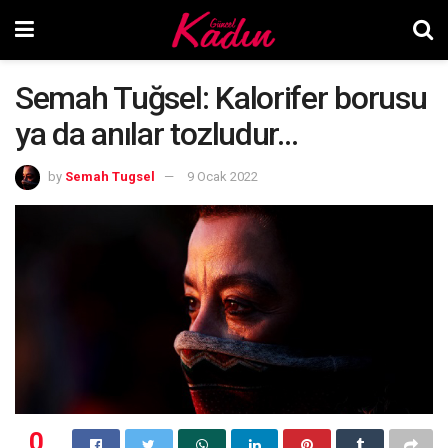
Semah Tuğsel: Kalorifer borusu
ya da anılar tozludur…
by
Semah Tugsel
9 Ocak 2022
0