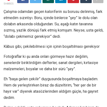
SHARES
Çalışma odamdan geçen kaloriferin su borusu delinmiş, fark
etmedim sızıntıyı. Boru, içinde binlerce “şey” le dolu olan
dolabın arkasında olduğundan. Su; aşağı katın tavanına
sızmış, yazlık dönüşü fark etmiş komşum. Neyse; usta geldi,
“dolabı çekmemiz gerekiyor” dedi.
Kâbus gibi, çekilebilmesi için içinin boşaltılması gerekiyor
Fotoğraflar ki şu anda onları görmeye hazır değilim,
senelerdir biriktirdiğim defterler, sanat dergileri, kırtasiye
malzemeleri, boyalar ve daha bir sürü “şey”.
Eh “başa gelen çekilir” duygusunda boşaltmaya başladım.
Hem de yerleştirirken biraz da düzeltirim, “her şer de bir
hayır var” diyerek atasözlerinden aldığım güçle, ha gayret
dedim.