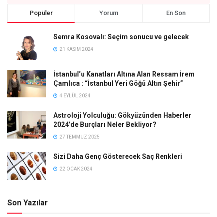
Popüler
Yorum
En Son
Semra Kosovalı: Seçim sonucu ve gelecek
21 KASIM 2024
İstanbul’u Kanatları Altına Alan Ressam İrem
Çamlıca : “İstanbul Yeri Göğü Altın Şehir”
4 EYLÜL 2024
Astroloji Yolculuğu: Gökyüzünden Haberler
2024’de Burçları Neler Bekliyor?
27 TEMMUZ 2025
Sizi Daha Genç Gösterecek Saç Renkleri
22 OCAK 2024
Son Yazılar