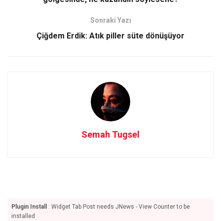
o
o
k
n
Sonraki Yazı
Çiğdem Erdik: Atık piller süte dönüşüyor
Semah Tugsel
Plugin Install
: Widget Tab Post needs JNews - View Counter to be
installed