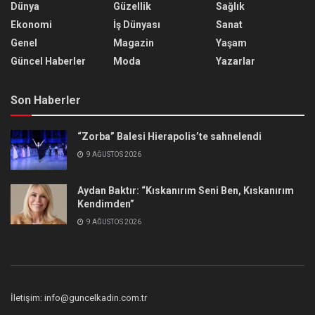
Dünya
Güzellik
Sağlık
Ekonomi
İş Dünyası
Sanat
Genel
Magazin
Yaşam
Güncel Haberler
Moda
Yazarlar
Son Haberler
“Zorba” Balesi Hierapolis’te sahnelendi
9 AĞUSTOS 2026
Aydan Baktır: “Kıskanırım Seni Ben, Kıskanırım
Kendimden”
9 AĞUSTOS 2026
İletişim: info@guncelkadin.com.tr