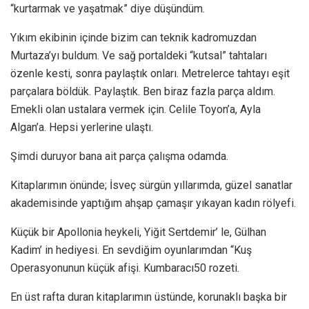
“kurtarmak ve yaşatmak” diye düşündüm.
Yıkım ekibinin içinde bizim can teknik kadromuzdan
Murtaza’yı buldum. Ve sağ portaldeki “kutsal” tahtaları
özenle kesti, sonra paylaştık onları. Metrelerce tahtayı eşit
parçalara böldük. Paylaştık. Ben biraz fazla parça aldım.
Emekli olan ustalara vermek için. Celile Toyon’a, Ayla
Algan’a. Hepsi yerlerine ulaştı.
Şimdi duruyor bana ait parça çalışma odamda.
Kitaplarımın önünde; İsveç sürgün yıllarımda, güzel sanatlar
akademisinde yaptığım ahşap çamaşır yıkayan kadın rölyefi.
Küçük bir Apollonia heykeli, Yiğit Sertdemir’ le, Gülhan
Kadim’ in hediyesi. En sevdiğim oyunlarımdan “Kuş
Operasyonunun küçük afişi. Kumbaracı50 rozeti.
En üst rafta duran kitaplarımın üstünde, korunaklı başka bir