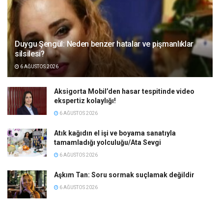
Duygu Şengül: Neden benzer hatalar ve pişmanlıklar
silsilesi?
6 AĞUSTOS 2026
Aksigorta Mobil’den hasar tespitinde video
ekspertiz kolaylığı!
6 AĞUSTOS 2026
Atık kağıdın el işi ve boyama sanatıyla
tamamladığı yolculuğu/Ata Sevgi
6 AĞUSTOS 2026
Aşkım Tan: Soru sormak suçlamak değildir
6 AĞUSTOS 2026