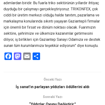
adımlardan biridir. Bu fuarla triko sektörünün yıllardır ihtiyaç
duyduğu bir çalışmayı gerçekleştiriyoruz. TRIKONFEX, çok
ciddi bir üretim merkezi olduğu halde tanıtım, pazarlama ve
markalaşma konularında sıkıntı yaşayan Gaziantepli firmalar
için önemli bir fırsat ve dönüm noktası olacak. Fuarımızın
sektöre, şehrimize ve ülkemize kazanımlar getirmesini
diliyor, iş birlikleri için Gaziantep Sanayi Odamıza ve destek
sunan tüm kurumlarımıza teşekkür ediyorum” diye konuştu.
F
M
E
S
a
a
m
h
ce
st
ail
ar
b
o
e
Önceki Yazı
o
d
İş sanat’ın parlayan yıldızları ödüllerini aldı
o
o
Sonraki Yazı
k
n
“Yıldızlar Oyunu Değiştirir.”