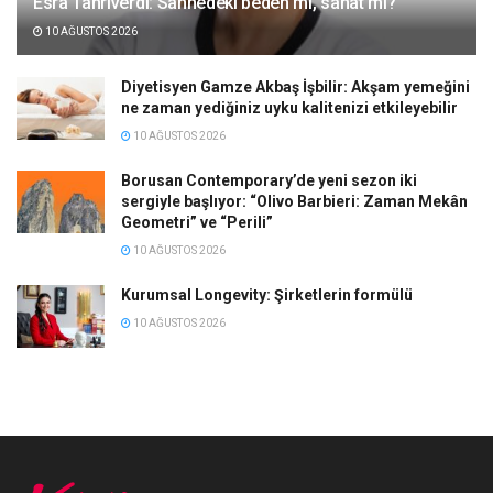
Esra Tanrıverdi: Sahnedeki beden mi, sanat mı?
10 AĞUSTOS 2026
Diyetisyen Gamze Akbaş İşbilir: Akşam yemeğini
ne zaman yediğiniz uyku kalitenizi etkileyebilir
10 AĞUSTOS 2026
Borusan Contemporary’de yeni sezon iki
sergiyle başlıyor: “Olivo Barbieri: Zaman Mekân
Geometri” ve “Perili”
10 AĞUSTOS 2026
Kurumsal Longevity: Şirketlerin formülü
10 AĞUSTOS 2026