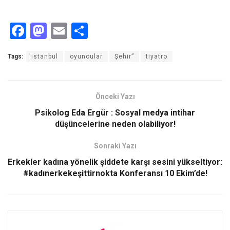
F
M
E
S
a
a
m
h
Tags:
istanbul
oyuncular
Şehir”
tiyatro
ce
st
ail
ar
b
o
e
o
d
Önceki Yazı
o
o
Psikolog Eda Ergür : Sosyal medya intihar
düşüncelerine neden olabiliyor!
k
n
Sonraki Yazı
Erkekler kadına yönelik şiddete karşı sesini yükseltiyor:
#kadınerkekeşittirnokta Konferansı 10 Ekim’de!