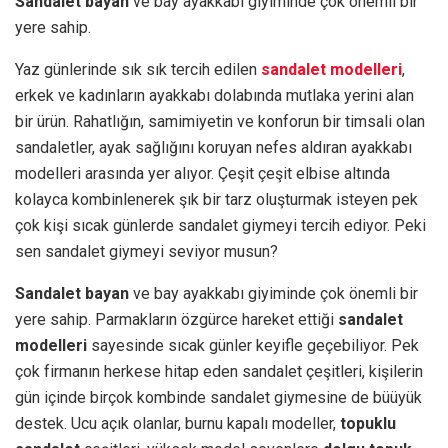
Sandalet bayan
ve bay ayakkabı giyiminde çok önemli bir
yere sahip.
Yaz günlerinde sık sık tercih edilen
sandalet modelleri
,
erkek ve kadınların ayakkabı dolabında mutlaka yerini alan
bir ürün. Rahatlığın, samimiyetin ve konforun bir timsali olan
sandaletler, ayak sağlığını koruyan nefes aldıran ayakkabı
modelleri arasında yer alıyor. Çeşit çeşit elbise altında
kolayca kombinlenerek şık bir tarz oluşturmak isteyen pek
çok kişi sıcak günlerde sandalet giymeyi tercih ediyor. Peki
sen sandalet giymeyi seviyor musun?
Sandalet bayan
ve bay ayakkabı giyiminde çok önemli bir
yere sahip. Parmakların özgürce hareket ettiği
sandalet
modelleri
sayesinde sıcak günler keyifle geçebiliyor. Pek
çok firmanın herkese hitap eden sandalet çeşitleri, kişilerin
gün içinde birçok kombinde sandalet giymesine de büüyük
destek. Ucu açık olanlar, burnu kapalı modeller,
topuklu