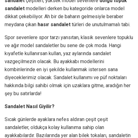
sandalet
çeşitleri, yüksek model sevenlere
dolgu topuk
sandalet
modelleri derken bu kategoride onlarca model
dikkat çekebiliyor. Ah bir de baharın gelmesiyle beraber
meydana çıkan
hasır sandalet
türleri de unutulmamalı tabi.
Spor sevenlere spor tarzı yansıtan, klasik sevenlere topuklu
ve ağır model sandaletler bu sene de çok moda. Hangi
kıyafetle kullanırsan kullan, yaz aylarında sandalet
vazgeçilmezin olacak. Bu ayakkabı modellerini
kombinlerinde en iyi şekilde kullanmak istersen sana
diyeceklerimiz olacak. Sandalet kullanımı ve püf noktaları
hakkında bilgi sahibi olmak için uzaklara gitme, aradığın her
şey bu satırlarda!
Sandalet Nasıl Giyilir?
Sıcak günlerde ayaklara nefes aldıran çeşit çeşit
sandaletler, oldukça kolay kullanıma sahip olan
ayakkabılardır. Bazılarında yer alan bilek tokaları, sandaletin