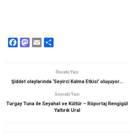
F
M
E
S
a
a
m
h
ce
st
ail
ar
b
o
e
Önceki Yazı
o
d
Şiddet olaylarında ‘Seyirci Kalma Etkisi’ oluşuyor…
o
o
Sonraki Yazı
k
n
Turgay Tuna ile Seyahat ve Kültür – Röportaj Rengigül
Yaltırık Ural