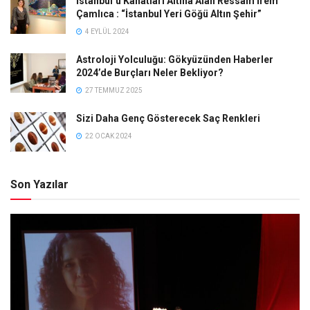
İstanbul’u Kanatları Altına Alan Ressam İrem
Çamlıca : “İstanbul Yeri Göğü Altın Şehir”
4 EYLÜL 2024
Astroloji Yolculuğu: Gökyüzünden Haberler
2024’de Burçları Neler Bekliyor?
27 TEMMUZ 2025
Sizi Daha Genç Gösterecek Saç Renkleri
22 OCAK 2024
Son Yazılar