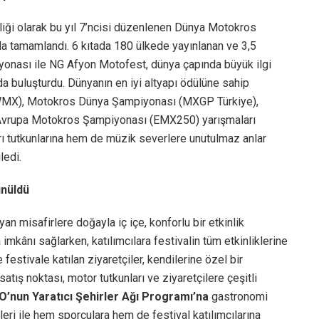
nliği olarak bu yıl 7’ncisi düzenlenen Dünya Motokros
a tamamlandı. 6 kıtada 180 ülkede yayınlanan ve 3,5
yonası ile NG Afyon Motofest, dünya çapında büyük ilgi
da buluşturdu. Dünyanın en iyi altyapı ödülüne sahip
(WMX), Motokros Dünya Şampiyonası (MXGP Türkiye),
vrupa Motokros Şampiyonası (EMX250) yarışmaları
rı tutkunlarına hem de müzik severlere unutulmaz anlar
ledi.
ünüldü
an misafirlere doğayla iç içe, konforlu bir etkinlik
mkânı sağlarken, katılımcılara festivalin tüm etkinliklerine
festivale katılan ziyaretçiler, kendilerine özel bir
tış noktası, motor tutkunları ve ziyaretçilere çeşitli
’nun Yaratıcı Şehirler Ağı Programı’na
gastronomi
eri ile hem sporculara hem de festival katılımcılarına