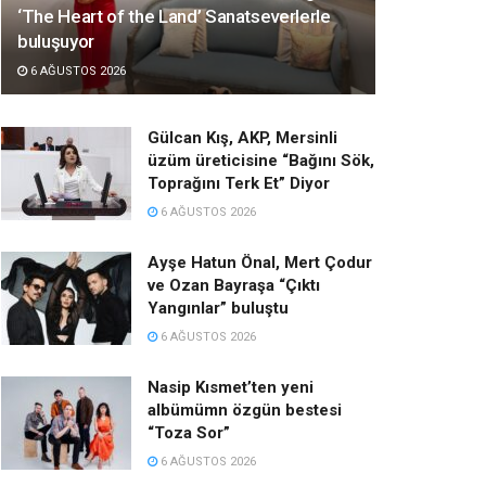
‘The Heart of the Land’ Sanatseverlerle
buluşuyor
6 AĞUSTOS 2026
Gülcan Kış, AKP, Mersinli
üzüm üreticisine “Bağını Sök,
Toprağını Terk Et” Diyor
6 AĞUSTOS 2026
Ayşe Hatun Önal, Mert Çodur
ve Ozan Bayraşa “Çıktı
Yangınlar” buluştu
6 AĞUSTOS 2026
Nasip Kısmet’ten yeni
albümümn özgün bestesi
“Toza Sor”
6 AĞUSTOS 2026