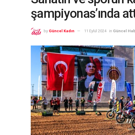
şampiyonas’ında att
by
Güncel Kadın
11 Eylül 2024
in
Güncel Hab