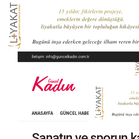
İletişim: info@guncelkadin.com.tr
ANASAYFA
GÜNCEL HABERLER
İŞ DÜNYASI
Sanatın ve sporun 