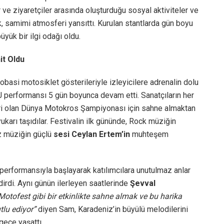
ar ve ziyaretçiler arasında oluşturduğu sosyal aktiviteler ve
, samimi atmosferi yansıttı. Kurulan stantlarda gün boyu
üyük bir ilgi odağı oldu.
it Oldu
robasi motosiklet gösterileriyle izleyicilere adrenalin dolu
 performansı 5 gün boyunca devam etti. Sanatçıların her
biri olan Dünya Motokros Şampiyonası için sahne almaktan
karı taşıdılar. Festivalin ilk gününde, Rock müziğin
az müziğin güçlü
sesi Ceylan Ertem’in
muhteşem
performansıyla başlayarak katılımcılara unutulmaz anlar
dirdi. Aynı günün ilerleyen saatlerinde
Şevval
Motofest gibi bir etkinlikte sahne almak ve bu harika
lu ediyor”
diyen Sam, Karadeniz’in büyülü melodilerini
 gece yaşattı.