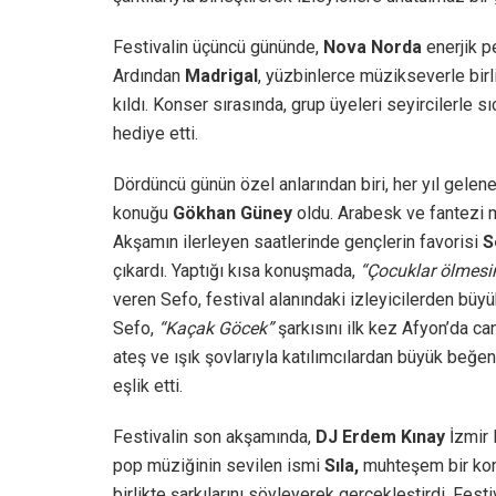
Festivalin üçüncü gününde,
Nova Norda
enerjik p
Ardından
Madrigal
, yüzbinlerce müzikseverle birl
kıldı. Konser sırasında, grup üyeleri seyircilerle 
hediye etti.
Dördüncü günün özel anlarından biri, her yıl gele
konuğu
Gökhan Güney
oldu. Arabesk ve fantezi 
Akşamın ilerleyen saatlerinde gençlerin favorisi
S
çıkardı. Yaptığı kısa konuşmada,
“Çocuklar ölmesi
veren Sefo, festival alanındaki izleyicilerden büy
Sefo,
“Kaçak Göcek”
şarkısını ilk kez Afyon’da can
ateş ve ışık şovlarıyla katılımcılardan büyük beğe
eşlik etti.
Festivalin son akşamında,
DJ Erdem Kınay
İzmir 
pop müziğinin sevilen ismi
Sıla,
muhteşem bir kons
birlikte şarkılarını söyleyerek gerçekleştirdi. Fes