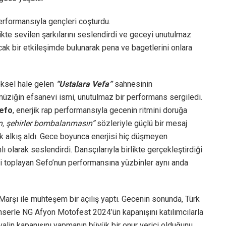
erformansıyla gençleri coşturdu.
ikte sevilen şarkılarını seslendirdi ve geceyi unutulmaz
sıcak bir etkileşimde bulunarak pena ve bagetlerini onlara
neksel hale gelen
“Ustalara Vefa”
sahnesinin
müziğin efsanevi ismi, unutulmaz bir performans sergiledi.
efo
, enerjik rap performansıyla gecenin ritmini doruğa
n, şehirler bombalanmasın”
sözleriyle güçlü bir mesaj
ük alkış aldı. Gece boyunca enerjisi hiç düşmeyen
lı olarak seslendirdi. Dansçılarıyla birlikte gerçekleştirdiği
ni toplayan Sefo’nun performansına yüzbinler aynı anda
Marşı ile muhteşem bir açılış yaptı. Gecenin sonunda, Türk
erle NG Afyon Motofest 2024’ün kapanışını katılımcılarla
tivalin kapanışını yapmanın büyük bir onur verici olduğunu