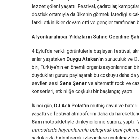
lezzet şöleni yaşattı. Festival, çadırcılar, kampçıl
dostluk ortamıyla da ülkenin görmek istediği sıcak
farklı etkinlikler devam etti ve gençler tarafından b
Afyonkarahisar Yıldızların Sahne Geçidine Şah
4 Eylül’de renkli görüntülerle başlayan festival, ak
anlar yaşatırken
Duygu Atakan’ın
sunuculuk ve DJ
biri, Türkiye’nin en önemli organizasyonlarından 
duydukları gururu paylaşarak bu coşkuyu daha da yu
sevilen sesi
Sena Şener
ve alternatif rock ve c
konserleri, etkinliğe coşkulu bir başlangıç yaptı.
İkinci gün,
DJ Aslı Polat’ın
müthiş davul ve bateri 
yaşattı ve festival atmosferini daha da hareketlen
Sam
motosikletiyle dinleyicilerine sürpriz yaptı.
“
atmosferde hayranlarımla buluşmak beni çok mut
şarkılarıyla birleştirerek izleyicilere unutulmaz bir