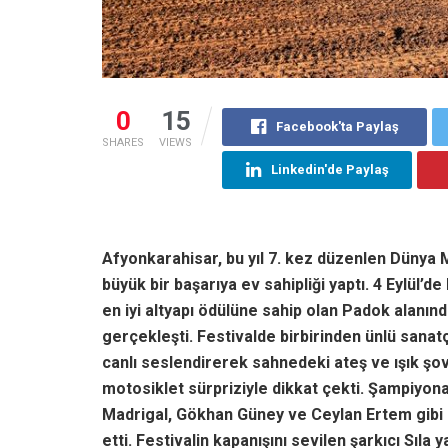
0
15
Facebook'ta Paylaş
SHARES
VIEWS
Linkedin'de Paylaş
Afyonkarahisar, bu yıl 7. kez düzenlen Düny
büyük bir başarıya ev sahipliği yaptı. 4 Eylül’de
en iyi altyapı ödülüne sahip olan Padok alanın
gerçekleşti. Festivalde birbirinden ünlü sanatç
canlı seslendirerek sahnedeki ateş ve ışık şov
motosiklet sürpriziyle dikkat çekti. Şampiyo
Madrigal, Gökhan Güney ve Ceylan Ertem gibi 
etti. Festivalin kapanışını sevilen şarkıcı Sıla ya