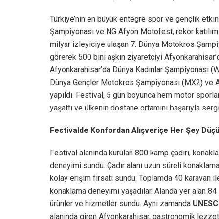
Türkiye’nin en büyük entegre spor ve gençlik etki
Şampiyonası ve NG Afyon Motofest, rekor katılıml
milyar izleyiciye ulaşan 7. Dünya Motokros Şampi
görerek 500 bini aşkın ziyaretçiyi Afyonkarahisar’
Afyonkarahisar’da Dünya Kadınlar Şampiyonası 
Dünya Gençler Motokros Şampiyonası (MX2) ve A
yapıldı. Festival, 5 gün boyunca hem motor sporla
yaşattı ve ülkenin dostane ortamını başarıyla sergi
Festivalde Konfordan Alışverişe Her Şey Düş
Festival alanında kurulan 800 kamp çadırı, konaklay
deneyimi sundu. Çadır alanı uzun süreli konaklama i
kolay erişim fırsatı sundu. Toplamda 40 karavan ile 
konaklama deneyimi yaşadılar. Alanda yer alan 84 sa
ürünler ve hizmetler sundu. Aynı zamanda
UNESCO
alanında giren Afyonkarahisar, gastronomik lezzetl