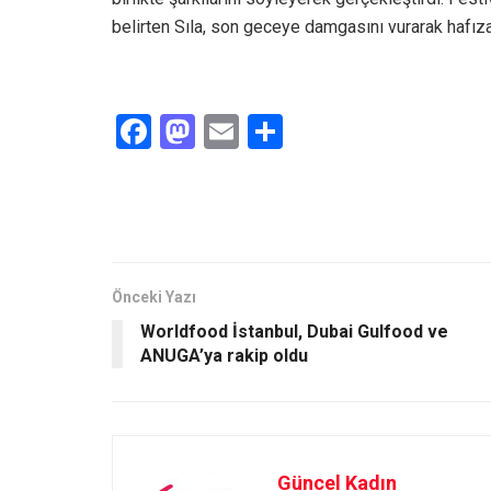
belirten Sıla, son geceye damgasını vurarak hafıza
F
M
E
S
a
a
m
h
ce
st
ail
ar
b
o
e
o
d
o
o
Önceki Yazı
Worldfood İstanbul, Dubai Gulfood ve
k
n
ANUGA’ya rakip oldu
Güncel Kadın