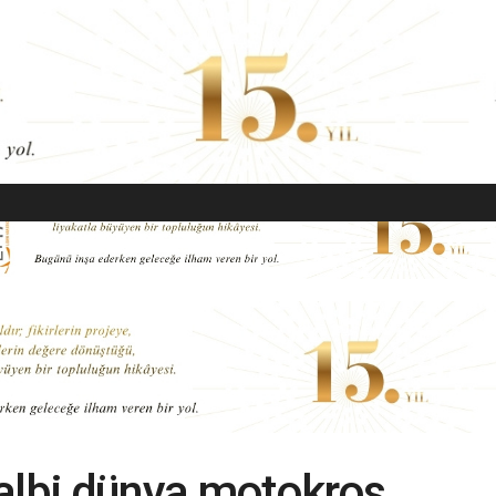
EKONOMI
MODA
GÜZELLIK
SAĞLIK
YAŞAM
SANAT
kalbi dünya motokros