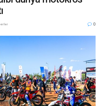
ı
0
erler