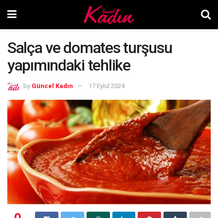
Salça ve domates turşusu
yapımındaki tehlike
by
Güncel Kadın
17 Eylül 2024
0