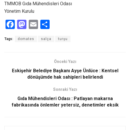
TMMOB Gıda Mühendisleri Odası
Yönetim Kurulu
F
M
E
S
a
a
m
h
Tags:
domates
salça
turşu
ce
st
ail
ar
b
o
e
o
d
Önceki Yazı
o
o
Eskişehir Belediye Başkanı Ayşe Ünlüce : Kentsel
dönüşümde hak sahipleri belirlendi
k
n
Sonraki Yazı
Gıda Mühendisleri Odası : Patlayan makarna
fabrikasında önlemler yetersiz, denetimler eksik