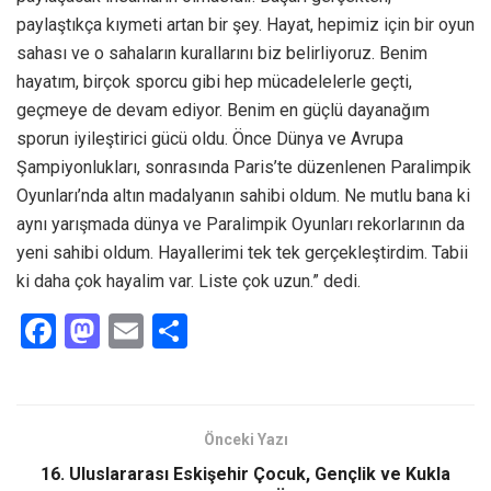
paylaştıkça kıymeti artan bir şey. Hayat, hepimiz için bir oyun
sahası ve o sahaların kurallarını biz belirliyoruz. Benim
hayatım, birçok sporcu gibi hep mücadelelerle geçti,
geçmeye de devam ediyor. Benim en güçlü dayanağım
sporun iyileştirici gücü oldu. Önce Dünya ve Avrupa
Şampiyonlukları, sonrasında Paris’te düzenlenen Paralimpik
Oyunları’nda altın madalyanın sahibi oldum. Ne mutlu bana ki
aynı yarışmada dünya ve Paralimpik Oyunları rekorlarının da
yeni sahibi oldum. Hayallerimi tek tek gerçekleştirdim. Tabii
ki daha çok hayalim var. Liste çok uzun.” dedi.
F
M
E
S
a
a
m
h
ce
st
ail
ar
b
o
e
Önceki Yazı
o
d
16. Uluslararası Eskişehir Çocuk, Gençlik ve Kukla