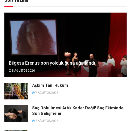
Son Yazılar
Bilgesu Erenus son yolculuğuna uğurlandı
8 AĞUSTOS 2026
Aşkım Tan: Hüküm
7 AĞUSTOS 2026
Saç Dökülmesi Artık Kader Değil! Saç Ekiminde
Son Gelişmeler
7 AĞUSTOS 2026