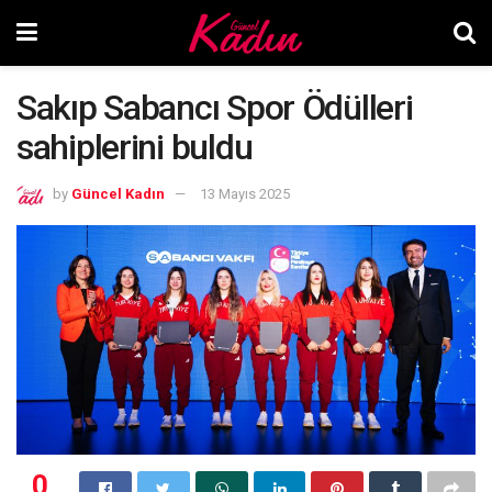
Sakıp Sabancı Spor Ödülleri
sahiplerini buldu
by
Güncel Kadın
13 Mayıs 2025
0