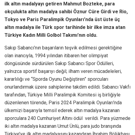
ilk altın madalyayı getiren Mahmut Bozteke, para
okçulukta altın madalya sahibi Öznur Cüre Girdi ve Rio,
Tokyo ve Paris Paralimpik Oyunları’nda üst üste üç
altın madalya ile Türk spor tarihinde bir ilke imza atan
Türkiye Kadın Milli Golbol Takımı’nın oldu.
Sakıp Sabancı’nın başarıların teşvik edilmesi gerektiğine
olan inancıyla, 1994 yılından itibaren her olimpiyat
döngüsünde sürdürülen Sakıp Sabancı Spor Ödülleri,
yalnızca sportif başarıyı değil; ilham veren mücadeleleri,
kararlılığı ve “Sporda Oyunu Değiştiren” sporcuları
onurlandırmak üzere sahiplerine takdim edildi. Sabancı Vakfı
tarafından, Türkiye Milli Paralimpik Komitesi iş birliğiyle
düzenlenen törende, Paris 2024 Paralimpik Oyunları’nda
ülkemizi başarıyla temsil ederek altın madalya kazanan
sporculara 240 Cumhuriyet Altını ödül verildi. Para yüzmede
iki altın madalya kazanan Umut Ünlü, para judo branşında
Türkiye’ye ilk altın madalyasını kazandıran İbrahim Bölükbaşı,