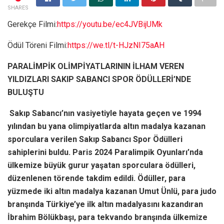
SHARES
Gerekçe Filmi:
https://youtu.be/ec4JVBijUMk
Ödül Töreni Filmi:
https://we.tl/t-HJzNI75aAH
PARALİMPİK OLİMPİYATLARININ İLHAM VEREN
YILDIZLARI SAKIP SABANCI SPOR ÖDÜLLERİ’NDE
BULUŞTU
Sakıp Sabancı’nın vasiyetiyle hayata geçen ve 1994
yılından bu yana olimpiyatlarda altın madalya kazanan
sporculara verilen Sakıp Sabancı Spor Ödülleri
sahiplerini buldu. Paris 2024 Paralimpik Oyunları’nda
ülkemize büyük gurur yaşatan sporculara ödülleri,
düzenlenen törende takdim edildi. Ödüller, para
yüzmede iki altın madalya kazanan Umut Ünlü, para judo
branşında Türkiye’ye ilk altın madalyasını kazandıran
İbrahim Bölükbaşı, para tekvando branşında ülkemize