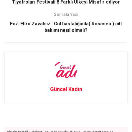
o
o
Tiyatroları Festivali 8 Farklı Ülkeyi Misafir ediyor
k
n
Sonraki Yazı
Ecz. Ebru Zavalsız : Gül hastalığında( Rosasea ) cilt
bakımı nasıl olmalı?
Güncel Kadın