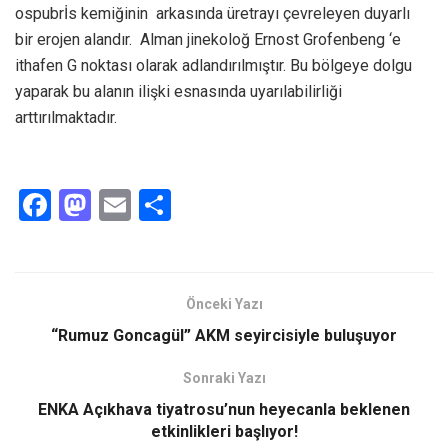
ospubrİs kemiğinin arkasında üretrayı çevreleyen duyarlı
bir erojen alandır. Alman jinekoloğ Ernost Grofenbeng ‘e
ithafen G noktası olarak adlandırılmıştır. Bu bölgeye dolgu
yaparak bu alanın ilişki esnasında uyarılabilirliği
arttırılmaktadır.
F
M
E
S
a
a
m
h
ce
st
ail
ar
b
o
e
Önceki Yazı
o
d
“Rumuz Goncagül” AKM seyircisiyle buluşuyor
o
o
Sonraki Yazı
k
n
ENKA Açıkhava tiyatrosu’nun heyecanla beklenen
etkinlikleri başlıyor!