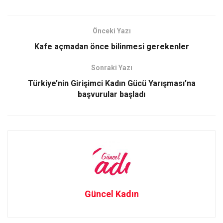
ce
st
ail
ar
b
o
e
Önceki Yazı
o
d
Kafe açmadan önce bilinmesi gerekenler
o
o
Sonraki Yazı
k
n
Türkiye’nin Girişimci Kadın Gücü Yarışması’na
başvurular başladı
Güncel Kadın