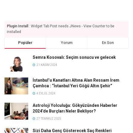
Plugin Install
: Widget Tab Post needs JNews - View Counter to be
installed
Popüler
Yorum
En Son
Semra Kosovalı: Seçim sonucu ve gelecek
21 KASIM 2024
İstanbul’u Kanatları Altına Alan Ressam İrem
Çamlıca : “İstanbul Yeri Göğü Altın Şehir”
4 EYLÜL 2024
Astroloji Yolculuğu: Gökyüzünden Haberler
2024’de Burçları Neler Bekliyor?
27 TEMMUZ 2025
Sizi Daha Genç Gösterecek Saç Renkleri