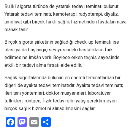
Bu iki sigorta türünde de yatarak tedavi teminatı bulunur.
Yatarak tedavi teminatı; kemoterapi, radyoterapi, diyaliz,
ameliyat gibi birçok farklı sağlık hizmetinden faydalanmaya
olanak tanır.
Birçok sigorta şirketinin sağladığı check-up teminatı ise
olası ya da başlangıç seviyesindeki hastalıkların fark
edilmesine imkân verir. Böylece erken teşhis sayesinde
etkili bir tedavi alma fırsatı elde edilir.
Sağlık sigortalarında bulunan en önemli teminatlardan bir
diğeri de ayakta tedavi teminatıdır. Ayakta tedavi teminatı;
ileri tanı yöntemleri, doktor muayeneleri, laboratuvar
tetkikleri, röntgen, fizik tedavi gibi yatış gerektirmeyen
birçok sağlık hizmetini alınabilmesini sağlar.
F
M
E
S
a
a
m
h