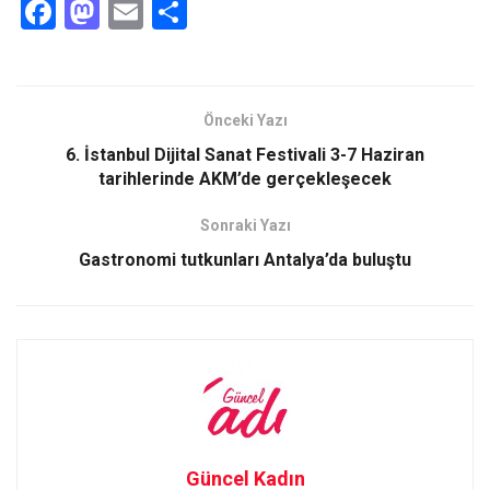
F
M
E
S
a
a
m
h
ce
st
ail
ar
b
o
e
Önceki Yazı
o
d
6. İstanbul Dijital Sanat Festivali 3-7 Haziran
o
o
tarihlerinde AKM’de gerçekleşecek
k
n
Sonraki Yazı
Gastronomi tutkunları Antalya’da buluştu
Güncel Kadın