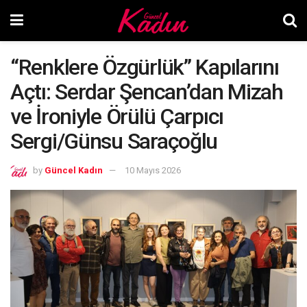
“Renklere Özgürlük” Kapılarını
Açtı: Serdar Şencan’dan Mizah
ve İroniyle Örülü Çarpıcı
Sergi/Günsu Saraçoğlu
by
Güncel Kadın
10 Mayıs 2026