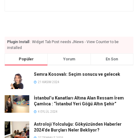
Plugin Install
: Widget Tab Post needs JNews - View Counter to be
installed
Popüler
Yorum
En Son
Semra Kosovalı: Seçim sonucu ve gelecek
21 KASIM 2024
İstanbul’u Kanatları Altına Alan Ressam İrem
Çamlıca : “İstanbul Yeri Göğü Altın Şehir”
4 EYLÜL 2024
Astroloji Yolculuğu: Gökyüzünden Haberler
2024’de Burçları Neler Bekliyor?
27 TEMMUZ 2025