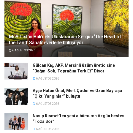
McArt.ist’in Bali’deki Uluslararası Sergisi ‘The Heart of
the Land’ Sanatseverlerle buluşuyor
6 AĞUSTOS 2026
Gülcan Kış, AKP, Mersinli üzüm üreticisine
“Bağını Sök, Toprağını Terk Et” Diyor
6 AĞUSTOS 2026
Ayşe Hatun Önal, Mert Çodur ve Ozan Bayraşa
“Çıktı Yangınlar” buluştu
6 AĞUSTOS 2026
Nasip Kısmet’ten yeni albümümn özgün bestesi
“Toza Sor”
6 AĞUSTOS 2026