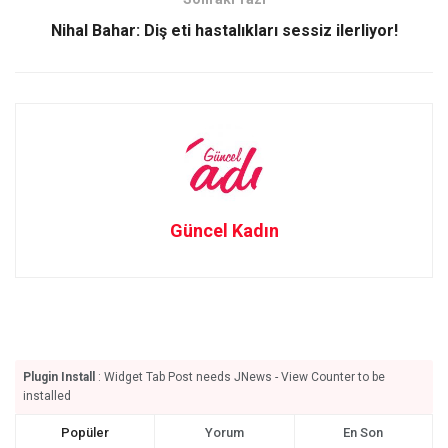
k
n
Nihal Bahar: Diş eti hastalıkları sessiz ilerliyor!
Güncel Kadın
Plugin Install
: Widget Tab Post needs JNews - View Counter to be
installed
Popüler
Yorum
En Son