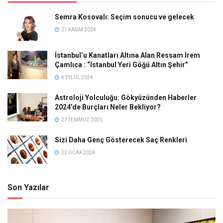
Semra Kosovalı: Seçim sonucu ve gelecek
21 KASIM 2024
İstanbul’u Kanatları Altına Alan Ressam İrem
Çamlıca : “İstanbul Yeri Göğü Altın Şehir”
4 EYLÜL 2024
Astroloji Yolculuğu: Gökyüzünden Haberler
2024’de Burçları Neler Bekliyor?
27 TEMMUZ 2025
Sizi Daha Genç Gösterecek Saç Renkleri
22 OCAK 2024
Son Yazılar