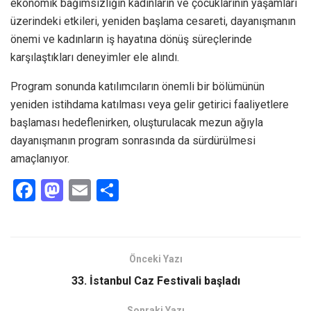
ekonomik bağımsızlığın kadınların ve çocuklarının yaşamları
üzerindeki etkileri, yeniden başlama cesareti, dayanışmanın
önemi ve kadınların iş hayatına dönüş süreçlerinde
karşılaştıkları deneyimler ele alındı.
Program sonunda katılımcıların önemli bir bölümünün
yeniden istihdama katılması veya gelir getirici faaliyetlere
başlaması hedeflenirken, oluşturulacak mezun ağıyla
dayanışmanın program sonrasında da sürdürülmesi
amaçlanıyor.
F
M
E
S
a
a
m
h
ce
st
ail
ar
b
o
e
Önceki Yazı
o
d
33. İstanbul Caz Festivali başladı
o
o
Sonraki Yazı