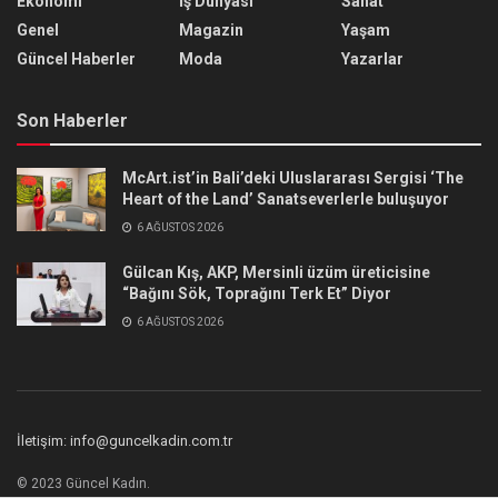
Ekonomi
İş Dünyası
Sanat
Genel
Magazin
Yaşam
Güncel Haberler
Moda
Yazarlar
Son Haberler
McArt.ist’in Bali’deki Uluslararası Sergisi ‘The
Heart of the Land’ Sanatseverlerle buluşuyor
6 AĞUSTOS 2026
Gülcan Kış, AKP, Mersinli üzüm üreticisine
“Bağını Sök, Toprağını Terk Et” Diyor
6 AĞUSTOS 2026
İletişim: info@guncelkadin.com.tr
© 2023 Güncel Kadın.