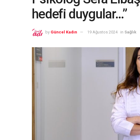
hedefi duygular…”
by
Güncel Kadın
19 Ağustos 2024
in
Sağlık