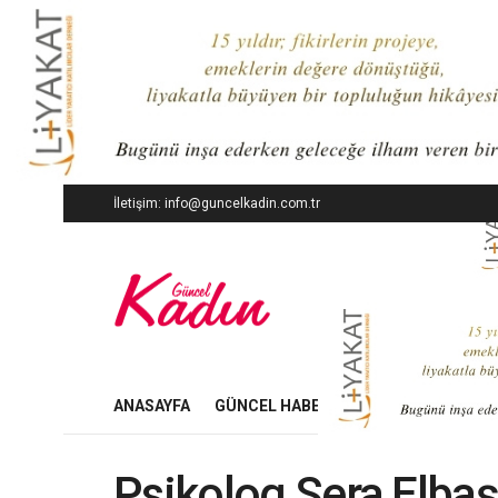
İletişim: info@guncelkadin.com.tr
ANASAYFA
GÜNCEL HABERLER
İŞ DÜNYASI
Psikolog Sera Elbaşo