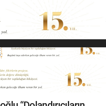
EKONOMI
MODA
GÜZELLIK
SAĞLIK
YAŞAM
SANAT
ğlu “Dolandırıcıların