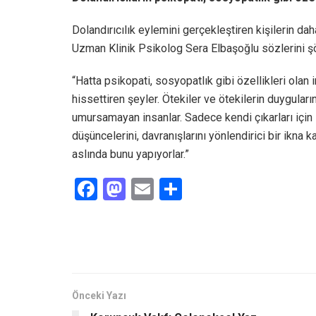
Dolandırıcılık eylemini gerçekleştiren kişilerin da
Uzman Klinik Psikolog Sera Elbaşoğlu sözlerini ş
“Hatta psikopati, sosyopatlık gibi özellikleri olan 
hissettiren şeyler. Ötekiler ve ötekilerin duyguların
umursamayan insanlar. Sadece kendi çıkarları için in
düşüncelerini, davranışlarını yönlendirici bir ikna 
aslında bunu yapıyorlar.”
F
M
E
S
a
a
m
h
ce
st
ail
ar
b
o
e
o
d
o
o
Önceki Yazı