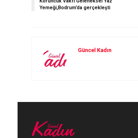
Koruncuk Vakfı Geleneksel Yaz
k
n
Yemeği,Bodrum’da gerçekleşti
Güncel Kadın