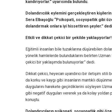
kandırıyorlar.” uyarısında bulundu.
Dolandırıcılık eylemini gerçekleştiren kişileri
Sera Elbaşoğlu “Psikopati, sosyopatlık gibi öze
dolandırmak onlara iyi hissettiren şeyler.” dedi
Etkili ve dikkat çekici bir şekilde yaklaşıyorlar!
Eğitimli insanları bile tuzaklarına düşürebilen dolan
yönelik hamlelerde bulunduklarını belirten Uzman Kl
çekici bir yaklaşımda bulunuyorlar.” dedi.
Dikkat çekici, heyecan uyandırıcı bir iletişim stil
da korku ve kaygı gibi insanların mantıklı düşünmes
duygularını harekete geçirdiklerini söyleyen Uzman
gibi negatif duyguları vererek ya da kolay yoldan p
konuştu.
Dolandırıcıların psikopati, sosyopatlık gibi özel