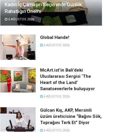
Kadın İç Çamaşırı Seçiminde Günlük
Rahatlığın Önemi
6 AĞUSTOS 2026
Global Hande!
6 AĞUSTOS 2026
McArt.ist’in Bali’deki
Uluslararası Sergisi ‘The
Heart of the Land’
Sanatseverlerle buluşuyor
6 AĞUSTOS 2026
Gülcan Kış, AKP, Mersinli
üzüm üreticisine “Bağını Sök,
Toprağını Terk Et” Diyor
6 AĞUSTOS 2026