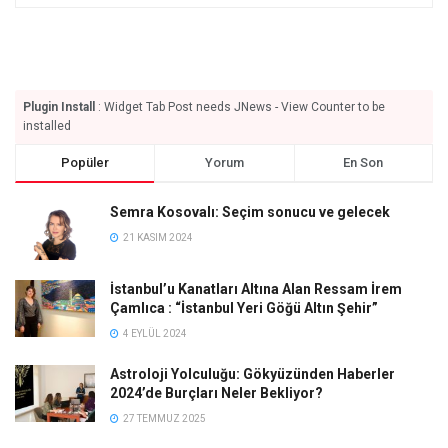
Plugin Install
: Widget Tab Post needs JNews - View Counter to be
installed
Popüler
Yorum
En Son
Semra Kosovalı: Seçim sonucu ve gelecek
21 KASIM 2024
İstanbul’u Kanatları Altına Alan Ressam İrem
Çamlıca : “İstanbul Yeri Göğü Altın Şehir”
4 EYLÜL 2024
Astroloji Yolculuğu: Gökyüzünden Haberler
2024’de Burçları Neler Bekliyor?
27 TEMMUZ 2025