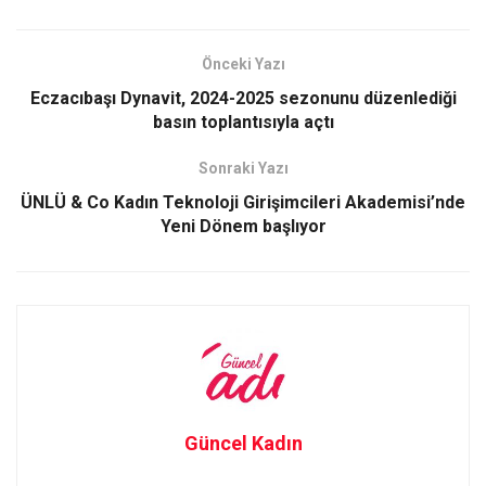
o
d
o
o
Önceki Yazı
k
n
Eczacıbaşı Dynavit, 2024-2025 sezonunu düzenlediği
basın toplantısıyla açtı
Sonraki Yazı
ÜNLÜ & Co Kadın Teknoloji Girişimcileri Akademisi’nde
Yeni Dönem başlıyor
Güncel Kadın