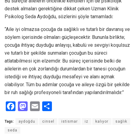
Bu süreçte ailelerin öncelikle kendileri için de psikolojik
destek almaları gerektiğine dikkat çeken Uzman Klinik
Psikolog Seda Aydoğdu, sözlerini şöyle tamamladı:
“Aile iyi olmazsa çocuğa da sağlıklı ve tutarlı bir davranış ve
söylem içerisinde olmaları güçleşecektir. Bununla birlikte;
çocuğa ihtiyaç duyduğu anlayışı, kabulü ve sevgiyi koşulsuz
ve tutarlı bir şekilde sunmaları çocuğun bu süreci
atlatabilmesi için elzemdir. Bu süreç içerisinde belki de
ailelerin en çok zorlandığı durumlardan bir tanesi çocuğun
istediği ve ihtiyaç duyduğu mesafeyi ve alanı açmak
olabiliyor. Tüm bu adımlar çocuğa ve aileye özgü bir şekilde
bir ruh sağlığı profesyoneli tarafından yapılandırılmalıdır.”
F
M
E
S
a
a
m
h
Tags:
aydoğdu
cinsel
istismar
iz
kalıyor
sağlık
ce
st
ail
ar
seda
b
o
e