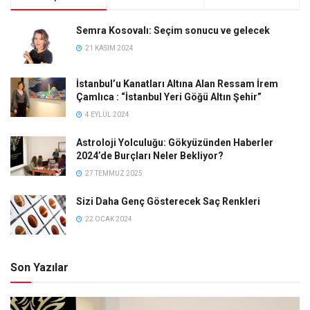
Semra Kosovalı: Seçim sonucu ve gelecek
21 KASIM 2024
İstanbul’u Kanatları Altına Alan Ressam İrem
Çamlıca : “İstanbul Yeri Göğü Altın Şehir”
4 EYLÜL 2024
Astroloji Yolculuğu: Gökyüzünden Haberler
2024’de Burçları Neler Bekliyor?
27 TEMMUZ 2025
Sizi Daha Genç Gösterecek Saç Renkleri
22 OCAK 2024
Son Yazılar