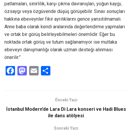
patlamaları, sinirlilik, karşı çıkma davranışları, yoğun kaygı,
özsaygı veya özgüvende düşüş görüşebilir. Sınav sonuçları
hakkına ebeveynler fikir ayrılıklarını gence yansıtılmamalı.
Anne baba olarak kendi aralarında değerlendirme yapmaları
ve ortak bir görüş belirleyebilmeleri önemlidir. Eğer bu
noktada ortak görüş ve tutum sağlanamıyor ise mutlaka
ebeveyn danışmanlığı olarak uzman desteği alınması
önerilir.”
F
M
E
S
a
a
m
h
ce
st
ail
ar
b
o
e
Önceki Yazı
o
d
İstanbul Modern’de Lara Di Lara konseri ve Hadi Blues
o
o
ile dans atölyesi
k
n
Sonraki Yazı