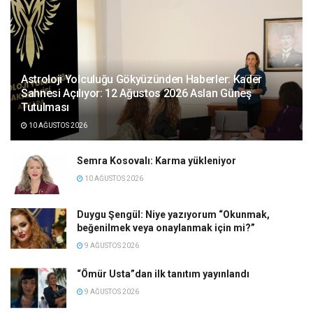
Astroloji Yolculuğu Gökyüzünden Haberler: Kader
Sahnesi Açılıyor: 12 Ağustos 2026 Aslan Güneş
Tutulması
10 AĞUSTOS 2026
Semra Kosovalı: Karma yükleniyor
10 AĞUSTOS 2026
Duygu Şengül: Niye yazıyorum “Okunmak,
beğenilmek veya onaylanmak için mi?”
9 AĞUSTOS 2026
“Ömür Usta”dan ilk tanıtım yayınlandı
9 AĞUSTOS 2026