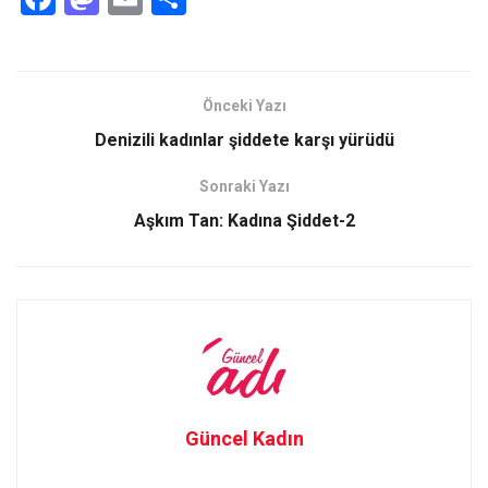
a
a
m
h
ce
st
ail
ar
b
o
e
Önceki Yazı
o
d
Denizili kadınlar şiddete karşı yürüdü
o
o
Sonraki Yazı
k
n
Aşkım Tan: Kadına Şiddet-2
Güncel Kadın