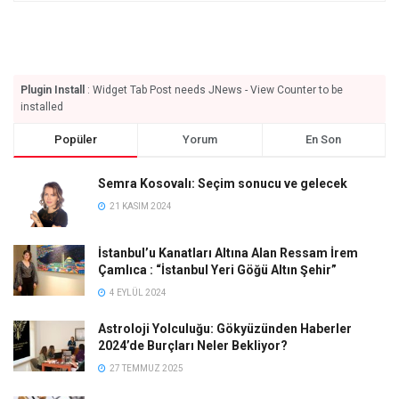
Plugin Install
: Widget Tab Post needs JNews - View Counter to be
installed
Popüler
Yorum
En Son
Semra Kosovalı: Seçim sonucu ve gelecek
21 KASIM 2024
İstanbul’u Kanatları Altına Alan Ressam İrem
Çamlıca : “İstanbul Yeri Göğü Altın Şehir”
4 EYLÜL 2024
Astroloji Yolculuğu: Gökyüzünden Haberler
2024’de Burçları Neler Bekliyor?
27 TEMMUZ 2025