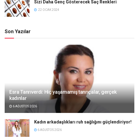
Sizi Daha Genç Gösterecek Saç Renkleri
22 OCAK 2024
Son Yazılar
Esra Tanrıverdi: Hiç yaşamamış tanrıçalar, gerçek
kadınlar
6 AĞUSTOS 2026
Kadın arkadaşlıkları ruh sağlığını güçlendiriyor!
6 AĞUSTOS 2026