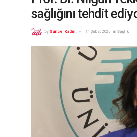
sağlığını tehdit ediy
by
Güncel Kadın
14 Şubat 2025
in
Sağlık