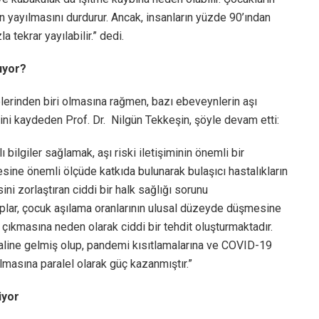
 yayılmasını durdurur. Ancak, insanların yüzde 90’ından
 tekrar yayılabilir.” dedi.
ıyor?
lerinden biri olmasına rağmen, bazı ebeveynlerin aşı
i kaydeden Prof. Dr. Nilgün Tekkeşin, şöyle devam etti:
 bilgiler sağlamak, aşı riski iletişiminin önemli bir
mesine önemli ölçüde katkıda bulunarak bulaşıcı hastalıkların
ni zorlaştıran ciddi bir halk sağlığı sorunu
gruplar, çocuk aşılama oranlarının ulusal düzeyde düşmesine
 çıkmasına neden olarak ciddi bir tehdit oluşturmaktadır.
i haline gelmiş olup, pandemi kısıtlamalarına ve COVID-19
yılmasına paralel olarak güç kazanmıştır.”
iyor