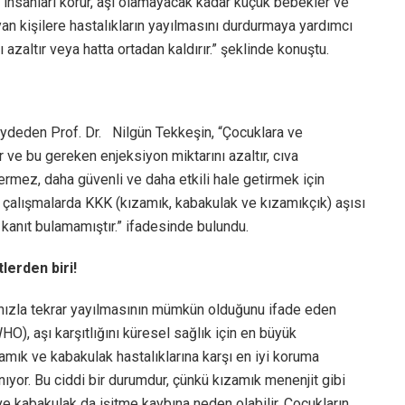
 insanları korur, aşı olamayacak kadar küçük bebekler ve
an kişilere hastalıkların yayılmasını durdurmaya yardımcı
ı azaltır veya hatta ortadan kaldırır.” şeklinde konuştu.
kaydeden Prof. Dr. Nilgün Tekkeşin, “Çocuklara ve
 ve bu gereken enjeksiyon miktarını azaltır, cıva
ermez, daha güvenli ve daha etkili hale getirmek için
, çalışmalarda KKK (kızamık, kabakulak ve kızamıkçık) aşısı
r kanıt bulamamıştır.” ifadesinde bulundu.
tlerden biri!
ın hızla tekrar yayılmasının mümkün olduğunu ifade eden
O), aşı karşıtlığını küresel sağlık için en büyük
ızamık ve kabakulak hastalıklarına karşı en iyi koruma
yor. Bu ciddi bir durumdur, çünkü kızamık menenjit gibi
e kabakulak da işitme kaybına neden olabilir. Çocukların