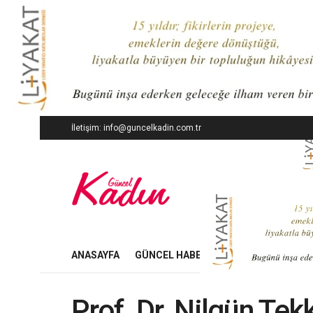
İletişim: info@guncelkadin.com.tr
ANASAYFA
GÜNCEL HABERLER
İŞ DÜNYASI
Prof. Dr. Nilgün Tekk