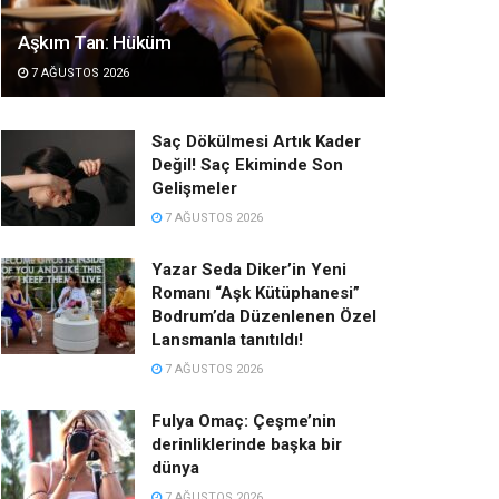
Aşkım Tan: Hüküm
7 AĞUSTOS 2026
Saç Dökülmesi Artık Kader
Değil! Saç Ekiminde Son
Gelişmeler
7 AĞUSTOS 2026
Yazar Seda Diker’in Yeni
Romanı “Aşk Kütüphanesi”
Bodrum’da Düzenlenen Özel
Lansmanla tanıtıldı!
7 AĞUSTOS 2026
Fulya Omaç: Çeşme’nin
derinliklerinde başka bir
dünya
7 AĞUSTOS 2026