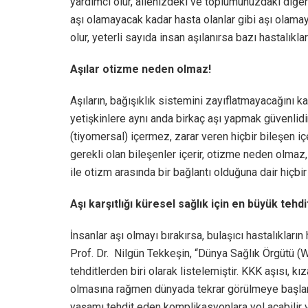
yardımcı olur, ailenizdeki ve toplumunuzdaki diğer
aşı olamayacak kadar hasta olanlar gibi aşı olamay
olur, yeterli sayıda insan aşılanırsa bazı hastalıklar
Aşılar otizme neden olmaz!
Aşıların, bağışıklık sistemini zayıflatmayacağını 
yetişkinlere aynı anda birkaç aşı yapmak güvenlidir
(tiyomersal) içermez, zarar veren hiçbir bileşen iç
gerekli olan bileşenler içerir, otizme neden olmaz
ile otizm arasında bir bağlantı olduğuna dair hiçbi
Aşı karşıtlığı küresel sağlık için en büyük tehdi
İnsanlar aşı olmayı bırakırsa, bulaşıcı hastalıklar
Prof. Dr. Nilgün Tekkeşin, “Dünya Sağlık Örgütü (WH
tehditlerden biri olarak listelemiştir. KKK aşısı, k
olmasına rağmen dünyada tekrar görülmeye başlanı
yaşamı tehdit eden komplikasyonlara yol açabilir v