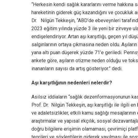
“Herkesin kendi sağlık kararlarını verme hakkına s
hareketinin giderek güç kazandığını ve çocukluk a
Dr. Nilgün Tekkeşin, “ABD’de ebeveynleri tarafınd
2023
eğitim yılında yüzde 3 ile yeni bir zirveye ul
endişelendiriyor. Artan aşı karşıtlığı, geçen yıl dü
salgınlarının ortaya çıkmasına neden oldu. Aşıları
yana altı puan düşerek yüzde 71’e geriledi. Pennsy
ankete göre, aşıların otizme neden olduğu ve toksi
inananların sayısı da artış gösteriyor.” dedi.
Aşı karşıtlığının nedenleri nelerdir?
Asılsız iddiaların “sağlık dezenformasyonunun kas
Prof. Dr. Nilgün Tekkeşin, aşı karşıtlığı ile ilgili 
ve adaletsizlikler, etkili kamu sağlığı mesajlarının 
araştırmalar ve yapısal ırkçılık, sosyal dezavantajl
doğru bilgilere erişimin olamaması, çevrimiçi plat
teorileri ve söylentilerin giderek yayılması ile so