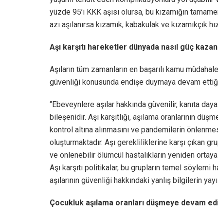
yüzde 95’i KKK aşısı olursa, bu kızamığın tamamen
azı aşılanırsa kızamık, kabakulak ve kızamıkçık hızla
Aşı karşıtı hareketler dünyada nasıl güç kazan
Aşıların tüm zamanların en başarılı kamu müdahale
güvenliği konusunda endişe duymaya devam ettiğin
“Ebeveynlere aşılar hakkında güvenilir, kanıta dayalı
bileşenidir. Aşı karşıtlığı, aşılama oranlarının düş
kontrol altına alınmasını ve pandemilerin önlenmesi
oluşturmaktadır. Aşı gerekliliklerine karşı çıkan 
ve önlenebilir ölümcül hastalıkların yeniden ortaya
Aşı karşıtı politikalar, bu grupların temel söylem
aşılarının güvenliği hakkındaki yanlış bilgilerin ya
Çocukluk aşılama oranları düşmeye devam ed