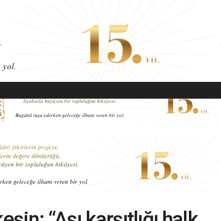
EKONOMI
MODA
GÜZELLIK
SAĞLIK
YAŞAM
SANAT
eşin: “Aşı karşıtlığı halk