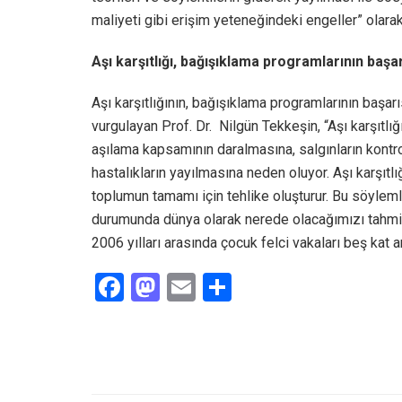
maliyeti gibi erişim yeteneğindeki engeller” olarak
Aşı karşıtlığı, bağışıklama programlarının başa
Aşı karşıtlığının, bağışıklama programlarının başar
vurgulayan Prof. Dr. Nilgün Tekkeşin, “Aşı karşıtlığı
aşılama kapsamının daralmasına, salgınların kontro
hastalıkların yayılmasına neden oluyor. Aşı karşıtlı
toplumun tamamı için tehlike oluşturur. Bu söylem
durumunda dünya olarak nerede olacağımızı tahm
2006 yılları arasında çocuk felci vakaları beş kat a
F
M
E
S
a
a
m
h
ce
st
ail
ar
b
o
e
o
d