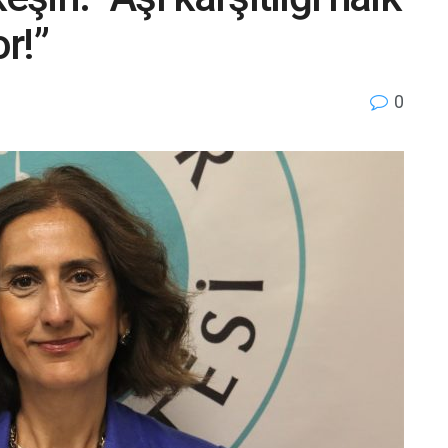
or!”
0