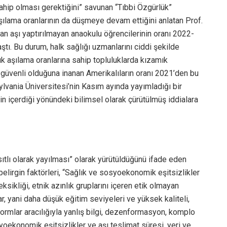
ahip olması gerektiğini” savunan “Tıbbi Özgürlük”
şılama oranlarının da düşmeye devam ettiğini anlatan Prof.
an aşı yaptırılmayan anaokulu öğrencilerinin oranı
2022-
aştı. Bu durum, halk sağlığı uzmanlarını ciddi şekilde
şük aşılama oranlarına sahip topluluklarda kızamık
n güvenli olduğuna inanan Amerikalıların oranı 2021’den bu
lvania Üniversitesi’nin Kasım ayında yayımladığı bir
n içerdiği yönündeki bilimsel olarak çürütülmüş iddialara
ıtlı olarak yayılması” olarak yürütüldüğünü ifade eden
en belirgin faktörleri, “Sağlık ve sosyoekonomik eşitsizlikler
eksikliği, etnik azınlık gruplarını içeren etik olmayan
ar, yani daha düşük eğitim seviyeleri ve yüksek kaliteli,
formlar aracılığıyla yanlış bilgi, dezenformasyon, komplo
syoekonomik eşitsizlikler ve aşı teslimat süresi, yeri ve