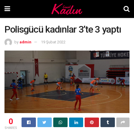
Polisgücü kadınlar 3’te 3 yaptı
by
admin
19 Şubat 2022
0
SHARES