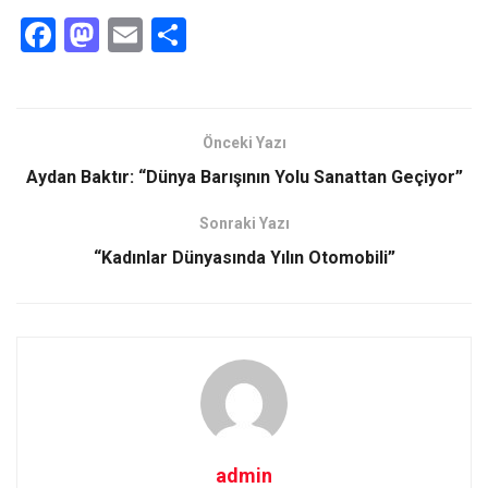
F
M
E
S
a
a
m
h
ce
st
ail
ar
b
o
e
Önceki Yazı
o
d
Aydan Baktır: “Dünya Barışının Yolu Sanattan Geçiyor”
o
o
Sonraki Yazı
k
n
“Kadınlar Dünyasında Yılın Otomobili”
admin