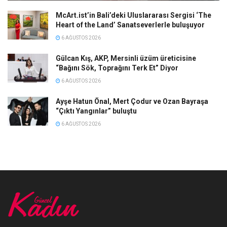
McArt.ist’in Bali’deki Uluslararası Sergisi ‘The
Heart of the Land’ Sanatseverlerle buluşuyor
6 AĞUSTOS 2026
Gülcan Kış, AKP, Mersinli üzüm üreticisine
“Bağını Sök, Toprağını Terk Et” Diyor
6 AĞUSTOS 2026
Ayşe Hatun Önal, Mert Çodur ve Ozan Bayraşa
“Çıktı Yangınlar” buluştu
6 AĞUSTOS 2026