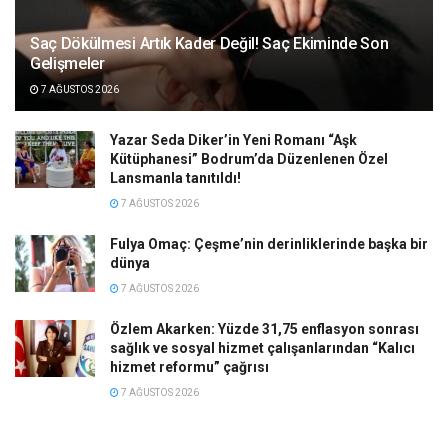
Saç Dökülmesi Artık Kader Değil! Saç Ekiminde Son
Gelişmeler
7 AĞUSTOS 2026
Yazar Seda Diker’in Yeni Romanı “Aşk
Kütüphanesi” Bodrum’da Düzenlenen Özel
Lansmanla tanıtıldı!
7 AĞUSTOS 2026
Fulya Omaç: Çeşme’nin derinliklerinde başka bir
dünya
7 AĞUSTOS 2026
Özlem Akarken: Yüzde 31,75 enflasyon sonrası
sağlık ve sosyal hizmet çalışanlarından “Kalıcı
hizmet reformu” çağrısı
7 AĞUSTOS 2026