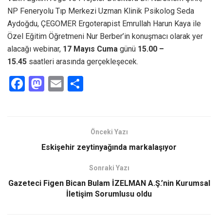
NP Feneryolu Tıp Merkezi Uzman Klinik Psikolog Seda
Aydoğdu, ÇEGOMER Ergoterapist Emrullah Harun Kaya ile
Özel Eğitim Öğretmeni Nur Berber’in konuşmacı olarak yer
alacağı webinar,
17 Mayıs Cuma
günü
15.00 –
15.45
saatleri arasında gerçekleşecek.
F
M
E
S
a
a
m
h
ce
st
ail
ar
b
o
e
Önceki Yazı
o
d
Eskişehir zeytinyağında markalaşıyor
o
o
Sonraki Yazı
k
n
Gazeteci Figen Bican Bulam İZELMAN A.Ş.’nin Kurumsal
İletişim Sorumlusu oldu