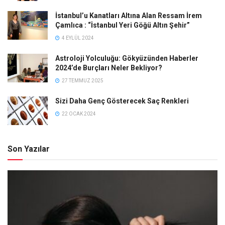
İstanbul’u Kanatları Altına Alan Ressam İrem
Çamlıca : “İstanbul Yeri Göğü Altın Şehir”
4 EYLÜL 2024
Astroloji Yolculuğu: Gökyüzünden Haberler
2024’de Burçları Neler Bekliyor?
27 TEMMUZ 2025
Sizi Daha Genç Gösterecek Saç Renkleri
22 OCAK 2024
Son Yazılar