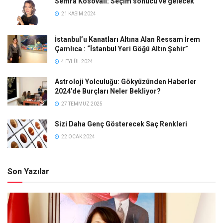
Semra Kosovalı: Seçim sonucu ve gelecek
21 KASIM 2024
İstanbul’u Kanatları Altına Alan Ressam İrem
Çamlıca : “İstanbul Yeri Göğü Altın Şehir”
4 EYLÜL 2024
Astroloji Yolculuğu: Gökyüzünden Haberler
2024’de Burçları Neler Bekliyor?
27 TEMMUZ 2025
Sizi Daha Genç Gösterecek Saç Renkleri
22 OCAK 2024
Son Yazılar