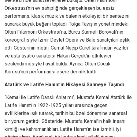
Merkezi’nde sanatseverlerle buluştu. Olten Filarmoni
Orkestrası’nın ev sahipliğinde gerçekleşen bu eşsiz
performans, klasik müzik ve balenin etkileyici bir sentezini
sunarak büyük beğeni topladı. Tolga Taviş’in yönetimindeki
Olten Filarmoni Orkestrası’na, Burcu Sürmeli Borovalı’nın
koreografisiyle İzmir Devlet Opera ve Bale sanatçıları eşlik
etti. Gösterinin metni, Cemal Necip Gürel tarafından yazıldı
ve usta tiyatro sanatçısı Hakan Gerçek’in etkileyici
seslendirmesiyle hayat buldu. Ayrıca, Olten Çocuk
Korosu’nun performansı esere derinlik kattı.
Atatürk ve Latife Hanım’ın Hikâyesi Sahneye Taşındı
“Kemal ile Latife Danslı Anlatımı”, Mustafa Kemal Atatürk ile
Latife Hanım’ın
1922-1925
yılları arasında geçen
evliliklerine ışık tutarak, tarihin bu özel dönemine sanatsal
bir yorum getirdi. Gösteride, Mustafa Kemal’in halk insanı
kimliği ve kahramanlıkları, Latife Hanım’ın ise İzmirli, iyi