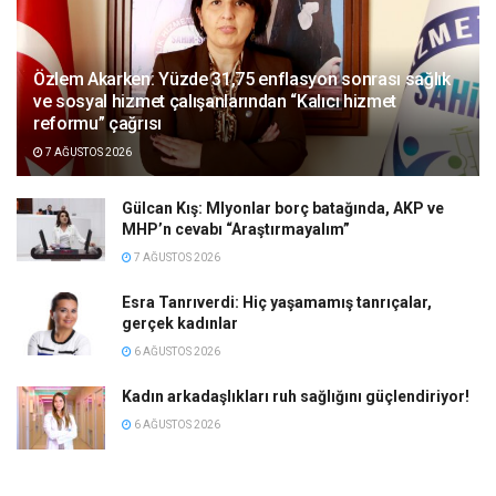
Özlem Akarken: Yüzde 31,75 enflasyon sonrası sağlık
ve sosyal hizmet çalışanlarından “Kalıcı hizmet
reformu” çağrısı
7 AĞUSTOS 2026
Gülcan Kış: Mlyonlar borç batağında, AKP ve
MHP’n cevabı “Araştırmayalım”
7 AĞUSTOS 2026
Esra Tanrıverdi: Hiç yaşamamış tanrıçalar,
gerçek kadınlar
6 AĞUSTOS 2026
Kadın arkadaşlıkları ruh sağlığını güçlendiriyor!
6 AĞUSTOS 2026