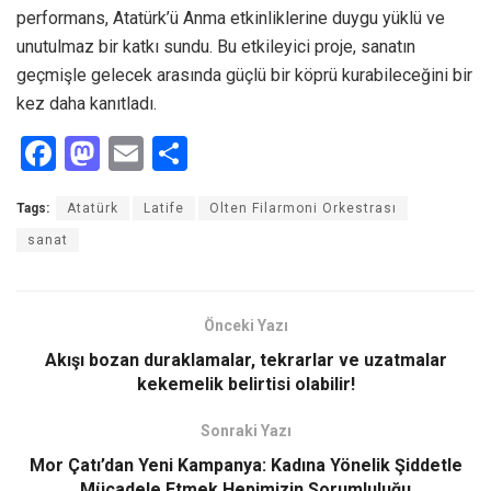
performans, Atatürk’ü Anma etkinliklerine duygu yüklü ve
unutulmaz bir katkı sundu. Bu etkileyici proje, sanatın
geçmişle gelecek arasında güçlü bir köprü kurabileceğini bir
kez daha kanıtladı.
F
M
E
S
a
a
m
h
Tags:
Atatürk
Latife
Olten Filarmoni Orkestrası
ce
st
ail
ar
sanat
b
o
e
o
d
o
o
Önceki Yazı
k
n
Akışı bozan duraklamalar, tekrarlar ve uzatmalar
kekemelik belirtisi olabilir!
Sonraki Yazı
Mor Çatı’dan Yeni Kampanya: Kadına Yönelik Şiddetle
Mücadele Etmek Hepimizin Sorumluluğu