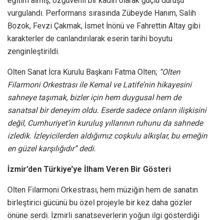
eğitim almış, özgüvenli bir kadın olarak güçlü duruşu
vurgulandı. Performans sırasında Zübeyde Hanım, Salih
Bozok, Fevzi Çakmak, İsmet İnönü ve Fahrettin Altay gibi
karakterler de canlandırılarak eserin tarihi boyutu
zenginleştirildi.
Olten Sanat İcra Kurulu Başkanı Fatma Olten;
“Olten
Filarmoni Orkestrası ile Kemal ve Latife’nin hikayesini
sahneye taşımak, bizler için hem duygusal hem de
sanatsal bir deneyim oldu. Eserde sadece onların ilişkisini
değil, Cumhuriyet’in kuruluş yıllarının ruhunu da sahnede
izledik. İzleyicilerden aldığımız coşkulu alkışlar, bu emeğin
en güzel karşılığıdır” dedi.
İzmir’den Türkiye’ye İlham Veren Bir Gösteri
Olten Filarmoni Orkestrası, hem müziğin hem de sanatın
birleştirici gücünü bu özel projeyle bir kez daha gözler
önüne serdi. İzmirli sanatseverlerin yoğun ilgi gösterdiği