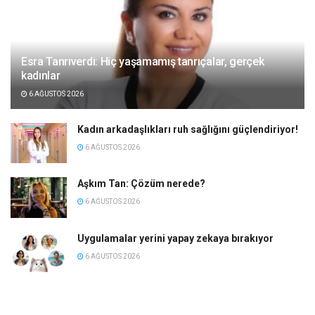
Esra Tanrıverdi: Hiç yaşamamış tanrıçalar, gerçek
kadınlar
6 AĞUSTOS 2026
Kadın arkadaşlıkları ruh sağlığını güçlendiriyor!
6 AĞUSTOS 2026
Aşkım Tan: Çözüm nerede?
6 AĞUSTOS 2026
Uygulamalar yerini yapay zekaya bırakıyor
6 AĞUSTOS 2026