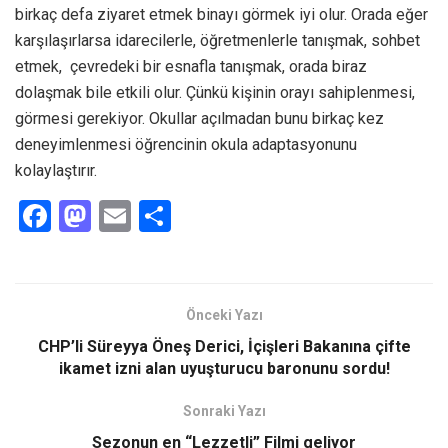
birkaç defa ziyaret etmek binayı görmek iyi olur. Orada eğer
karşılaşırlarsa idarecilerle, öğretmenlerle tanışmak, sohbet
etmek, çevredeki bir esnafla tanışmak, orada biraz
dolaşmak bile etkili olur. Çünkü kişinin orayı sahiplenmesi,
görmesi gerekiyor. Okullar açılmadan bunu birkaç kez
deneyimlenmesi öğrencinin okula adaptasyonunu
kolaylaştırır.
F
M
E
S
a
a
m
h
ce
st
ail
ar
b
o
e
Önceki Yazı
o
d
CHP’li Süreyya Öneş Derici, İçişleri Bakanına çifte
o
o
ikamet izni alan uyuşturucu baronunu sordu!
k
n
Sonraki Yazı
Sezonun en “Lezzetli” Filmi geliyor