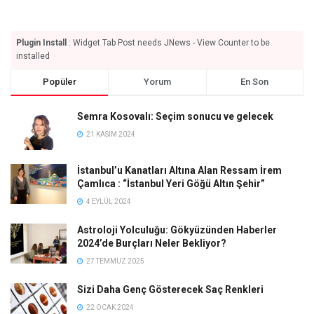
Plugin Install
: Widget Tab Post needs JNews - View Counter to be
installed
Popüler
Yorum
En Son
Semra Kosovalı: Seçim sonucu ve gelecek
21 KASIM 2024
İstanbul’u Kanatları Altına Alan Ressam İrem
Çamlıca : “İstanbul Yeri Göğü Altın Şehir”
4 EYLÜL 2024
Astroloji Yolculuğu: Gökyüzünden Haberler
2024’de Burçları Neler Bekliyor?
27 TEMMUZ 2025
Sizi Daha Genç Gösterecek Saç Renkleri
22 OCAK 2024