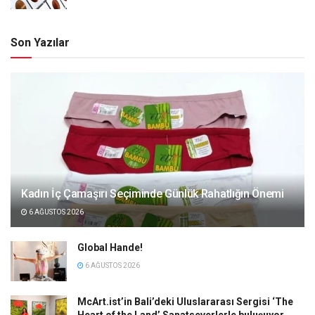
Son Yazılar
Kadın İç Çamaşırı Seçiminde Günlük Rahatlığın Önemi
6 AĞUSTOS 2026
Global Hande!
6 AĞUSTOS 2026
McArt.ist’in Bali’deki Uluslararası Sergisi ‘The