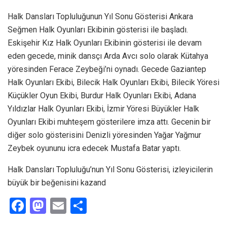
Halk Dansları Topluluğunun Yıl Sonu Gösterisi Ankara
Seğmen Halk Oyunları Ekibinin gösterisi ile başladı.
Eskişehir Kız Halk Oyunları Ekibinin gösterisi ile devam
eden gecede, minik dansçı Arda Avcı solo olarak Kütahya
yöresinden Ferace Zeybeği’ni oynadı. Gecede Gaziantep
Halk Oyunları Ekibi, Bilecik Halk Oyunları Ekibi, Bilecik Yöresi
Küçükler Oyun Ekibi, Burdur Halk Oyunları Ekibi, Adana
Yıldızlar Halk Oyunları Ekibi, İzmir Yöresi Büyükler Halk
Oyunları Ekibi muhteşem gösterilere imza attı. Gecenin bir
diğer solo gösterisini Denizli yöresinden Yağar Yağmur
Zeybek oyununu icra edecek Mustafa Batar yaptı.
Halk Dansları Topluluğu’nun Yıl Sonu Gösterisi, izleyicilerin
büyük bir beğenisini kazand
F
M
E
S
a
a
m
h