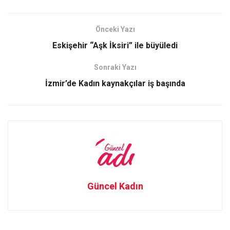
ce
st
ail
ar
b
o
e
Önceki Yazı
o
d
Eskişehir “Aşk İksiri” ile büyüledi
o
o
Sonraki Yazı
k
n
İzmir’de Kadın kaynakçılar iş başında
Güncel Kadın