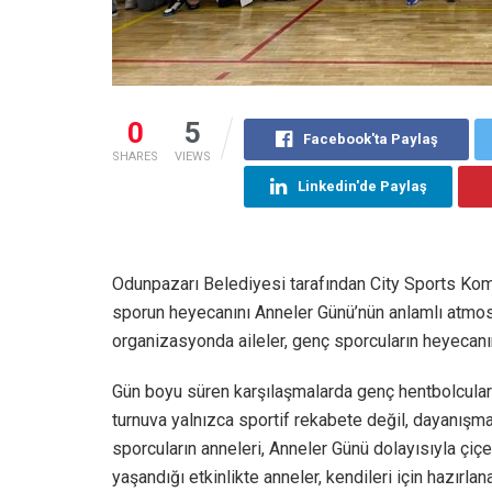
0
5
Facebook'ta Paylaş
SHARES
VIEWS
Linkedin'de Paylaş
Odunpazarı Belediyesi tarafından City Sports Kom
sporun heyecanını Anneler Günü’nün anlamlı atmosfe
organizasyonda aileler, genç sporcuların heyecanı
Gün boyu süren karşılaşmalarda genç hentbolcular
turnuva yalnızca sportif rekabete değil, dayanışm
sporcuların anneleri, Anneler Günü dolayısıyla çiçe
yaşandığı etkinlikte anneler, kendileri için hazırl