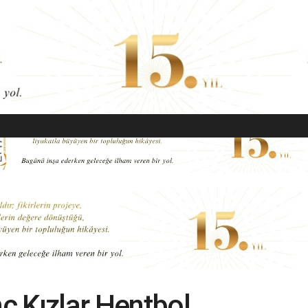
EKONOMI
MODA
GÜZELLIK
SAĞLIK
YAŞAM
SANAT
ç Kızlar Hentbol