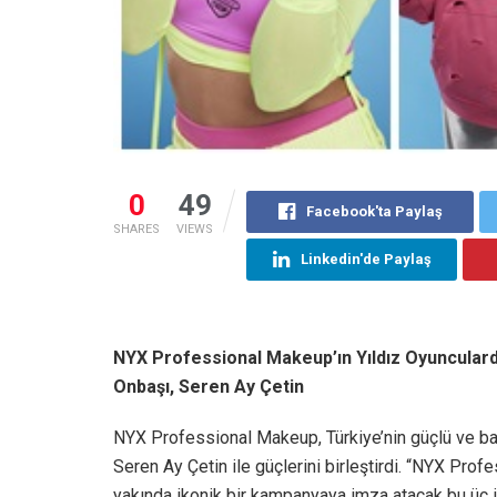
0
49
Facebook'ta Paylaş
SHARES
VIEWS
Linkedin'de Paylaş
NYX Professional Makeup’ın Yıldız Oyuncular
Onbaşı, Seren Ay Çetin
NYX Professional Makeup, Türkiye’nin güçlü ve baş
Seren Ay Çetin ile güçlerini birleştirdi. “NYX Prof
yakında ikonik bir kampanyaya imza atacak bu üç i