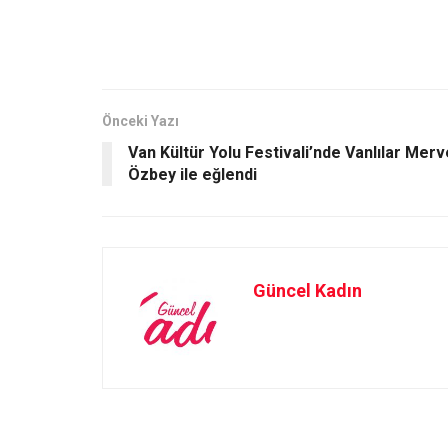
a
a
m
h
ce
st
ail
ar
b
o
e
o
d
o
o
Önceki Yazı
Van Kültür Yolu Festivali’nde Vanlılar Merv
k
n
Özbey ile eğlendi
Güncel Kadın