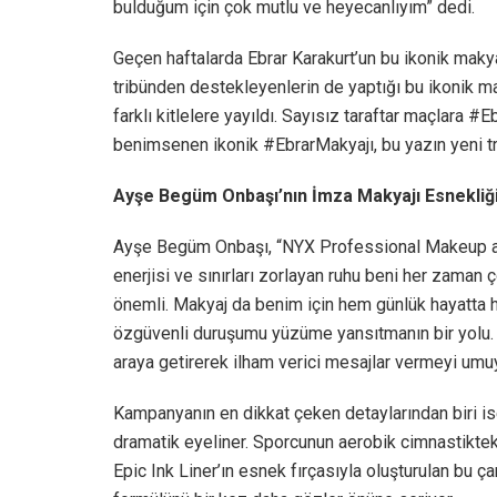
bulduğum için çok mutlu ve heyecanlıyım” dedi.
Geçen haftalarda Ebrar Karakurt’un bu ikonik makya
tribünden destekleyenlerin de yaptığı bu ikonik m
farklı kitlelere yayıldı. Sayısız taraftar maçlara #E
benimsenen ikonik #EbrarMakyajı, bu yazın yeni tr
Ayşe Begüm Onbaşı’nın İmza Makyajı Esnekliği
Ayşe Begüm Onbaşı, “NYX Professional Makeup ail
enerjisi ve sınırları zorlayan ruhu beni her zaman 
önemli. Makyaj da benim için hem günlük hayatta
özgüvenli duruşumu yüzüme yansıtmanın bir yolu. B
araya getirerek ilham verici mesajlar vermeyi umu
Kampanyanın en dikkat çeken detaylarından biri i
dramatik eyeliner. Sporcunun aerobik cimnastikte
Epic Ink Liner’ın esnek fırçasıyla oluşturulan bu ç