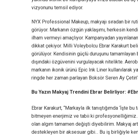
vizyonunu temsil ediyor.
NYX Professional Makeup, makyajı sıradan bir rutin 
görüyor. Markanın özgün yaklaşımı, herkesin kendi
ilham vermeyi amaçlıyor. Kampanyadan yayınlanan 
dikkat çekiyor. Milli Voleybolcu Ebrar Karakurt bel
görülüyor. Kendisinin güçlü duruşunu tamamlayan 
dışındaki özgüvenini vurgulayacak nitelikte. Ae
markanın ikonik ürünü Epic Ink Liner kullanılarak y
ringde her zaman parlayan Boksör Seren Ay Çetin’in 
Bu Yazın Makyaj Trendini Ebrar Belirliyor: #Eb
Ebrar Karakurt, “Markayla ilk tanıştığımda ‘İşte b
bitmeyen enerjimiz ve tabii ki profesyonelliğimi
olan algım tamamen değişti diyebilirim. Makyaj artı
destekleyen bir aksesuar gibi… Bu iş birliğiyle ke