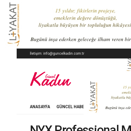
İletişim: info@guncelkadin.com.tr
ANASAYFA
GÜNCEL HABERLER
İŞ DÜNYASI
NYX Professional 