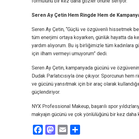
formülünü bir kez daha gözler önüne seriyor.
Seren Ay Çetin Hem Ringde Hem de Kampanya 
Seren Ay Çetin, “Güçlü ve özgüvenli hissetmek ben
tüm enerjimi ortaya koyarken, günlük hayatta da 
yardım alıyorum. Bu iş birliğimizle tüm kadınlara g
için ilham vermeyi umuyorum” dedi.
Seren Ay Çetin, kampanyada gücünü ve özgüvenini
Dudak Parlatıcısıyla öne çıkıyor. Sporcunun hem 
ve gücünü yansıtmak için bir araç olarak kullandığ
güçlendiriyor.
NYX Professional Makeup, başarılı spor yıldızları
makyajın gücünü ve çok yönlülüğünü bir kez daha ka
F
M
E
S