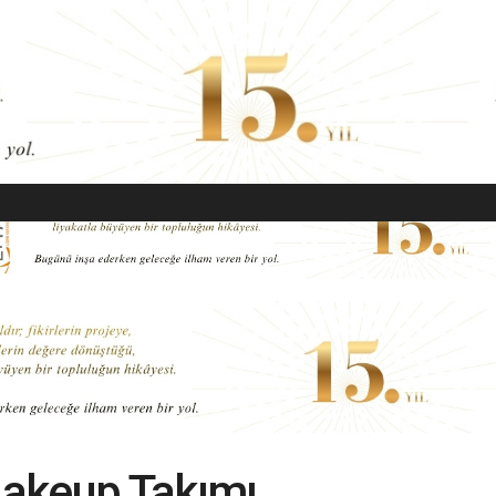
EKONOMI
MODA
GÜZELLIK
SAĞLIK
YAŞAM
SANAT
Makeup Takımı