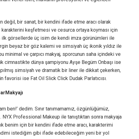
değil, bir sanat, bir kendini ifade etme aracı olarak
 karakterini keşfetmesi ve cesurca ortaya koyması için
ilk görsellerde üç isim de kendi imza görünümleri ile
irgin beyaz bir göz kalemi ve simsiyah üç ikonik yıldız ile
bu minimal ve çarpıcı makyaj, sporcunun saha içindeki ve
robik cimnastikte dünya şampiyonu Ayşe Begüm Onbaşı ise
apılmış simsiyah ve dramatik bir liner ile dikkat çekerken,
favorisi ise Fat Oil Slick Click Dudak Parlatıcısı.
rarMakyajı
u tam ben!’ dedim. Sınır tanımamamız, özgünlüğümüz,
z… NYX Professional Makeup ile tanıştıktan sonra makyaja
k benim için bir kendini ifade etme aracı, karakterimi
ndimi istediğim gibi ifade edebileceğim yeni bir yol