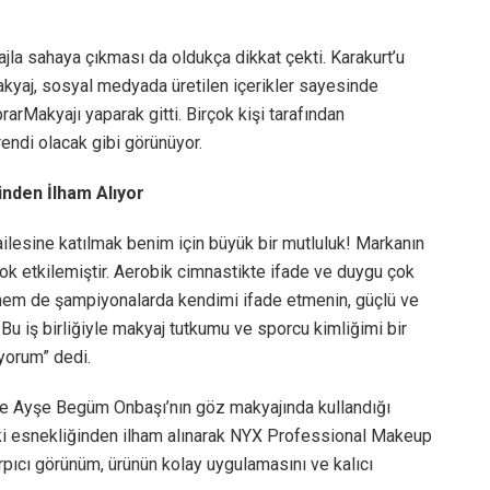
jla sahaya çıkması da oldukça dikkat çekti. Karakurt’u
akyaj, sosyal medyada üretilen içerikler sayesinde
brarMakyajı yaparak gitti. Birçok kişi tarafından
endi olacak gibi görünüyor.
nden İlham Alıyor
esine katılmak benim için büyük bir mutluluk! Markanın
çok etkilemiştir. Aerobik cimnastikte ifade ve duygu çok
 hem de şampiyonalarda kendimi ifade etmenin, güçlü ve
u iş birliğiyle makyaj tutkumu ve sporcu kimliğimi bir
yorum” dedi.
se Ayşe Begüm Onbaşı’nın göz makyajında kullandığı
ki esnekliğinden ilham alınarak NYX Professional Makeup
arpıcı görünüm, ürünün kolay uygulamasını ve kalıcı