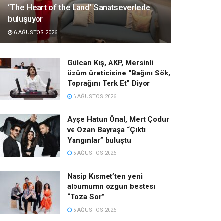
‘The Heart of the Land’ Sanatseverlerle
buluşuyor
6 AĞUSTOS 2026
Gülcan Kış, AKP, Mersinli
üzüm üreticisine “Bağını Sök,
Toprağını Terk Et” Diyor
6 AĞUSTOS 2026
Ayşe Hatun Önal, Mert Çodur
ve Ozan Bayraşa “Çıktı
Yangınlar” buluştu
6 AĞUSTOS 2026
Nasip Kısmet’ten yeni
albümümn özgün bestesi
“Toza Sor”
6 AĞUSTOS 2026