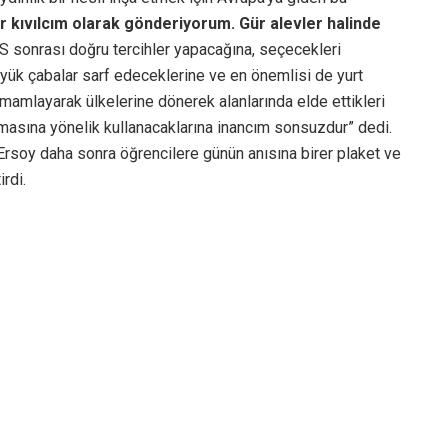
er kıvılcım olarak gönderiyorum. Gür alevler halinde
S sonrası doğru tercihler yapacağına, seçecekleri
üyük çabalar sarf edeceklerine ve en önemlisi de yurt
tamamlayarak ülkelerine dönerek alanlarında elde ettikleri
masına yönelik kullanacaklarına inancım sonsuzdur” dedi.
n Ersoy daha sonra öğrencilere günün anısına birer plaket ve
rdi.