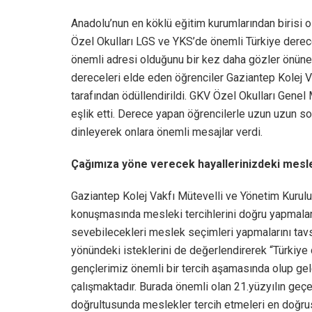
Anadolu’nun en köklü eğitim kurumlarından birisi ol
Özel Okulları LGS ve YKS’de önemli Türkiye derecel
önemli adresi olduğunu bir kez daha gözler önüne 
dereceleri elde eden öğrenciler Gaziantep Kolej 
tarafından ödüllendirildi. GKV Özel Okulları Genel
eşlik etti. Derece yapan öğrencilerle uzun uzun s
dinleyerek onlara önemli mesajlar verdi.
Çağımıza yöne verecek hayallerinizdeki mesle
Gaziantep Kolej Vakfı Mütevelli ve Yönetim Kurulu
konuşmasında mesleki tercihlerini doğru yapmaların
sevebilecekleri meslek seçimleri yapmalarını tav
yönündeki isteklerini de değerlendirerek “Türkiye
gençlerimiz önemli bir tercih aşamasında olup g
çalışmaktadır. Burada önemli olan 21.yüzyılın geçe
doğrultusunda meslekler tercih etmeleri en doğrusud