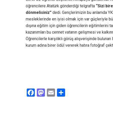
öğrencilere Atatürk gönderdiği telgrafta
“Sizi bir
dönmelisiniz”
dedi. Gençlerimizin bu anlamda YK
mesleklerinde en iyisi olmak için var güçleriyle b
dışına eğitim için giden öğrencilerin eğitimlerini 
kazanımları bu cennet vatanın gelişmesi ve kalkın
Öğrencilerle karşılıklı görüş alışverişinde buluna
kurum adına birer ödül vererek hatıra fotoğraf çekti
F
M
E
S
a
a
m
h
ce
st
ail
ar