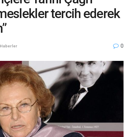
meslekler tercih ederek
n”
0
Haberler