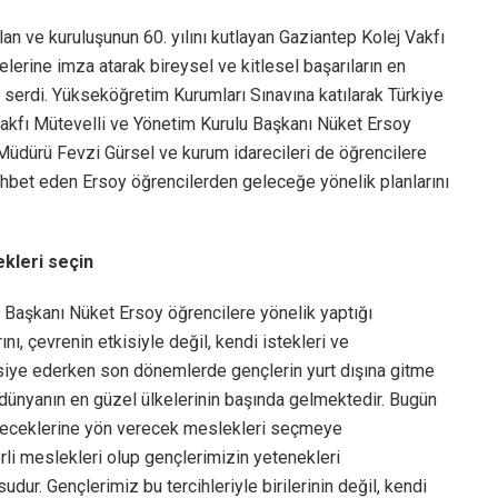
an ve kuruluşunun 60. yılını kutlayan Gaziantep Kolej Vakfı
erine imza atarak bireysel ve kitlesel başarıların en
serdi. Yükseköğretim Kurumları Sınavına katılarak Türkiye
Vakfı Mütevelli ve Yönetim Kurulu Başkanı Nüket Ersoy
 Müdürü Fevzi Gürsel ve kurum idarecileri de öğrencilere
ohbet eden Ersoy öğrencilerden geleceğe yönelik planlarını
kleri seçin
 Başkanı Nüket Ersoy öğrencilere yönelik yaptığı
ı, çevrenin etkisiyle değil, kendi istekleri ve
siye ederken son dönemlerde gençlerin yurt dışına gitme
 dünyanın en güzel ülkelerinin başında gelmektedir. Bugün
eleceklerine yön verecek meslekleri seçmeye
rli meslekleri olup gençlerimizin yetenekleri
ur. Gençlerimiz bu tercihleriyle birilerinin değil, kendi