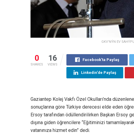
GKV'NÝN EV SAHÝPL
0
16
Facebook'ta Paylaş
SHARES
VIEWS
Linkedin'de Paylaş
Gaziantep Kolej Vakfı Özel Okulları’nda düzenlen
sonuçlarına göre Türkiye derecesi elde eden öğre
Ersoy tarafından ödüllendirilirken Başkan Ersoy gen
dışına giden öğrencilere “Eğitiminizi tamamlaya
vatanınıza hizmet edin” dedi.