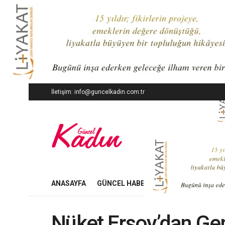
İletişim: info@guncelkadin.com.tr
ANASAYFA
GÜNCEL HABERLER
İŞ DÜNYASI
Nüket Ersoy’dan Gen