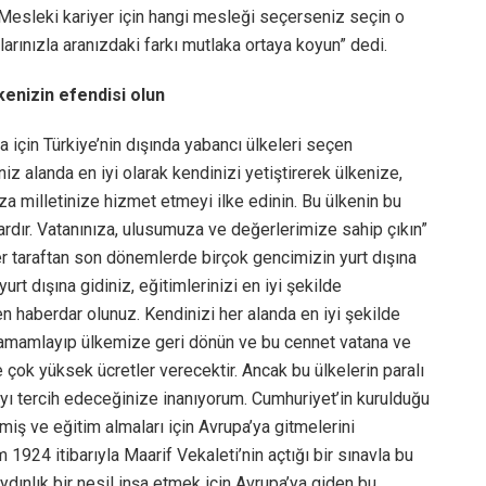
. Mesleki kariyer için hangi mesleği seçerseniz seçin o
rınızla aranızdaki farkı mutlaka ortaya koyun” dedi.
lkenizin efendisi olun
için Türkiye’nin dışında yabancı ülkeleri seçen
niz alanda en iyi olarak kendinizi yetiştirerek ülkenize,
 milletinize hizmet etmeyi ilke edinin. Bu ülkenin bu
vardır. Vatanınıza, ulusumuza ve değerlerimize sahip çıkın”
r taraftan son dönemlerde birçok gencimizin yurt dışına
urt dışına gidiniz, eğitimlerinizi en iyi şekilde
haberdar olunuz. Kendinizi her alanda en iyi şekilde
zi tamamlayıp ülkemize geri dönün ve bu cennet vatana ve
 çok yüksek ücretler verecektir. Ancak bu ülkelerin paralı
ayı tercih edeceğinize inanıyorum. Cumhuriyet’in kurulduğu
miş ve eğitim almaları için Avrupa’ya gitmelerini
 1924 itibarıyla Maarif Vekaleti’nin açtığı bir sınavla bu
ydınlık bir nesil inşa etmek için Avrupa’ya giden bu