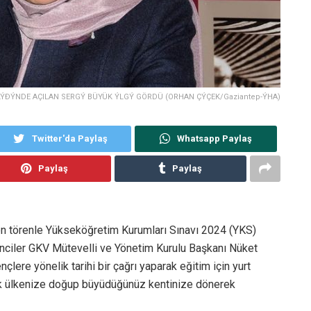
ÝÐÝNDE AÇILAN SERGÝ BÜYÜK ÝLGÝ GÖRDÜ (ORHAN ÇÝÇEK/Gaziantep-ÝHA)
Twitter'da Paylaş
Whatsapp Paylaş
Paylaş
Paylaş
en törenle Yükseköğretim Kurumları Sınavı 2024 (YKS)
nciler GKV Mütevelli ve Yönetim Kurulu Başkanı Nüket
çlere yönelik tarihi bir çağrı yaparak eğitim için yurt
rak ülkenize doğup büyüdüğünüz kentinize dönerek