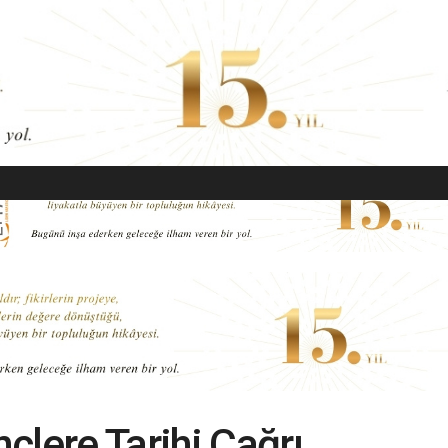
EKONOMI
MODA
GÜZELLIK
SAĞLIK
YAŞAM
SANAT
çlere Tarihi Çağrı