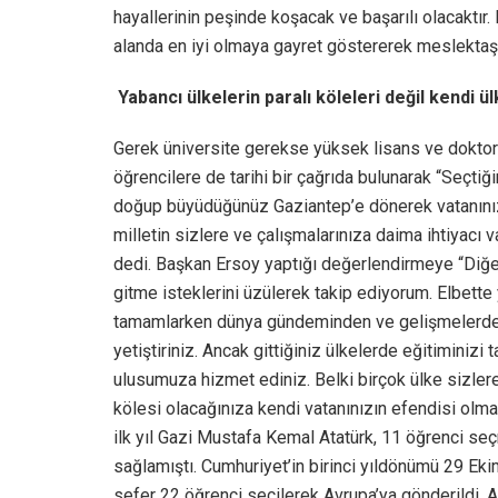
hayallerinin peşinde koşacak ve başarılı olacaktır
alanda en iyi olmaya gayret göstererek meslektaşla
Yabancı ülkelerin paralı köleleri değil kendi ü
Gerek üniversite gerekse yüksek lisans ve doktora 
öğrencilere de tarihi bir çağrıda bulunarak “Seçtiği
doğup büyüdüğünüz Gaziantep’e dönerek vatanınıza
milletin sizlere ve çalışmalarınıza daima ihtiyacı 
dedi. Başkan Ersoy yaptığı değerlendirmeye “Diğe
gitme isteklerini üzülerek takip ediyorum. Elbette y
tamamlarken dünya gündeminden ve gelişmelerden 
yetiştiriniz. Ancak gittiğiniz ülkelerde eğitimini
ulusumuza hizmet ediniz. Belki birçok ülke sizlere
kölesi olacağınıza kendi vatanınızın efendisi olm
ilk yıl Gazi Mustafa Kemal Atatürk, 11 öğrenci seç
sağlamıştı. Cumhuriyet’in birinci yıldönümü 29 Ekim
sefer 22 öğrenci seçilerek Avrupa’ya gönderildi. A