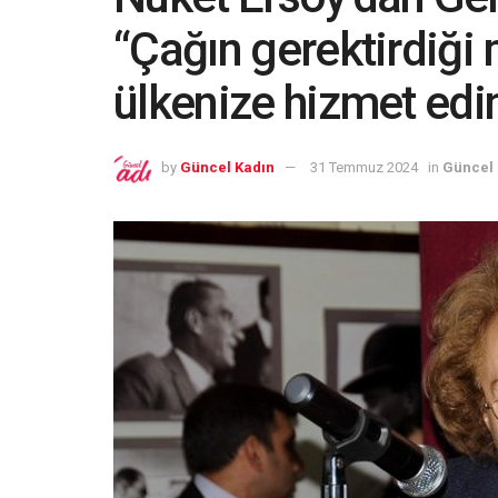
“Çağın gerektirdiği 
ülkenize hizmet edi
by
Güncel Kadın
31 Temmuz 2024
in
Güncel 