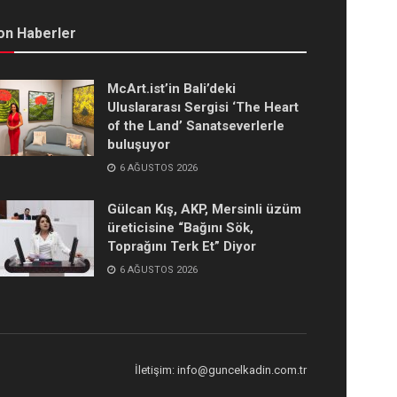
on Haberler
McArt.ist’in Bali’deki
Uluslararası Sergisi ‘The Heart
of the Land’ Sanatseverlerle
buluşuyor
6 AĞUSTOS 2026
Gülcan Kış, AKP, Mersinli üzüm
üreticisine “Bağını Sök,
Toprağını Terk Et” Diyor
6 AĞUSTOS 2026
İletişim: info@guncelkadin.com.tr