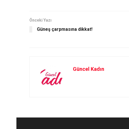
b
o
e
o
d
o
o
Önceki Yazı
Güneş çarpmasına dikkat!
k
n
Güncel Kadın