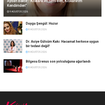
Aydan Baktır: “Kıskanırım Seni Ben, Kıskanırım
Kendimden”
9 AĞUSTOS 2026
Duygu Şengül: Huzur
8 AĞUSTOS 2026
Dr. Asiye Gülsüm Kakı: Hacamat herkese uygun
bir tedavi değil!
8 AĞUSTOS 2026
Bilgesu Erenus son yolculuğuna uğurlandı
8 AĞUSTOS 2026