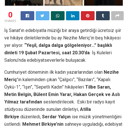
0
SHARES
İş Sanat’ın edebiyatla müziği bir araya getirdiği ücretsiz şiir
ve hikâye dinletilerinde bu ay Nezihe Meriç’in beş hikâyesi
yer alıyor.
“Yeşil, dalga dalga gölgeleniyor…” başlıklı
dinleti 19 Şubat Pazartesi, saat 20.30’da
İş Kuleleri
Salonu’nda edebiyatseverlerle buluşacak.
Cumhuriyet döneminin ilk kadın yazarlarından olan
Nezihe
Meriç’
in kaleminden çıkan “Çalgıcı”, “Bazıları”, “Kapalı
Öykü-1”, “Işın”, “Sepetli Kadın” hikâyeleri
Tilbe Saran,
Metin Belgin, Bülent Emin Yarar, Hakan Gerçek ve Aslı
Yılmaz tarafından
seslendirilecek. Eski bir radyo kayıt
stüdyosu düzeninde sunulan dinletiyi,
Atilla
Birkiye
düzenledi,
Serdar Yalçın
ise müzik yönetmenliğini
üstlendi.
Mehmet Birkiye’nin
sahneye uyguladığı, edebiyat