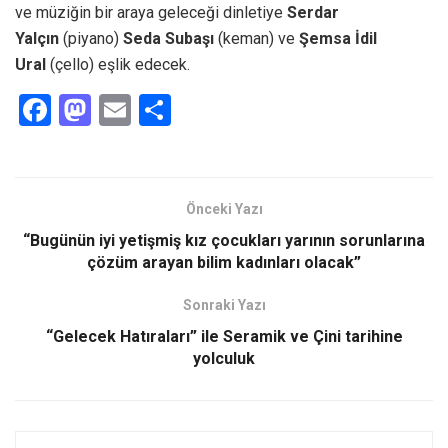
ve müziğin bir araya geleceği dinletiye
Serdar
Yalçın
(piyano)
Seda Subaşı
(keman) ve
Şemsa İdil
Ural
(çello) eşlik edecek.
F
M
E
S
a
a
m
h
ce
st
ail
ar
b
o
e
Önceki Yazı
o
d
“Bugünün iyi yetişmiş kız çocukları yarının sorunlarına
o
o
çözüm arayan bilim kadınları olacak”
k
n
Sonraki Yazı
“Gelecek Hatıraları” ile Seramik ve Çini tarihine
yolculuk