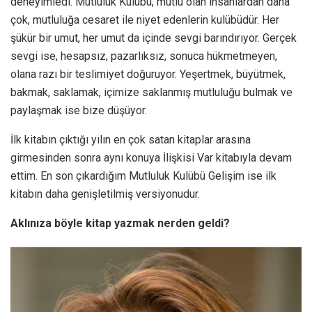
deneyimledi. Mutluluk Kulübü, mutlu olan insanlardan daha
çok, mutluluğa cesaret ile niyet edenlerin kulübüdür. Her
şükür bir umut, her umut da içinde sevgi barındırıyor. Gerçek
sevgi ise, hesapsız, pazarlıksız, sonuca hükmetmeyen,
olana razı bir teslimiyet doğuruyor. Yeşertmek, büyütmek,
bakmak, saklamak, içimize saklanmış mutluluğu bulmak ve
paylaşmak ise bize düşüyor.
İlk kitabın çıktığı yılın en çok satan kitaplar arasına
girmesinden sonra aynı konuya İlişkisi Var kitabıyla devam
ettim. En son çıkardığım Mutluluk Kulübü Gelişim ise ilk
kitabın daha genişletilmiş versiyonudur.
Aklınıza böyle kitap yazmak nerden geldi?