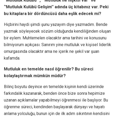
‘’Mutluluk Kulübü’’ , “ Mutluluk İle İlişkisi Var” ve
‘’Mutluluk Kulübü Gelişim’’ adında üç kitabınız var. Peki
bu kitaplara bir dördüncüsü daha eşlik edecek mi?
Hiçbirini haydi şimdi şunu yazayım diye yazmadım. Bende
yazmak söyleyecek sözüm olduğunda kendiliğinden oluşan
bir eylem. Muhtemelen olacaktır ama tarihini ve konusunu
bilmiyorum açıkçası. Sanırım yine mutluluk ve kişisel liderlik
omurgasında olacaktır ama ne içerik ne şekil var şuan
kafamda.
Mutluluk en temelde nasıl öğrenilir? Bu süreci
kolaylaştırmak mümkün müdür?
Bilinç boyutu deyince en temelde kişinin kendi üzerinde
farkındalık kazanarak, benden önce bize sonra hepimize
uzanan açıklamalar yapabilmeyi öğrenmesi ile başlıyor. Bu
öğrenme süreci, kendinden başlayarak dünyayı ve hayatı
anlama yolculuğu, bunun için de ilk adım sıkıntının kendisini