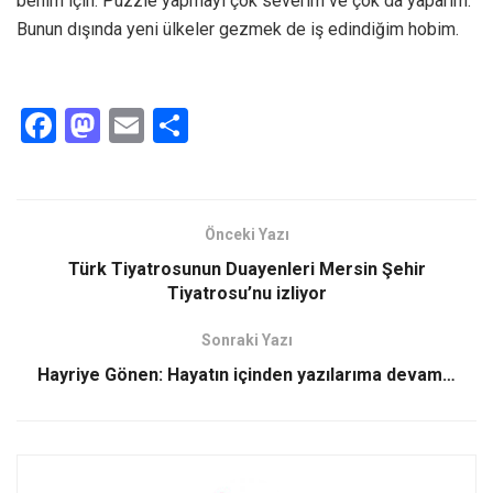
benim için. Puzzle yapmayı çok severim ve çok da yaparım.
Bunun dışında yeni ülkeler gezmek de iş edindiğim hobim.
F
M
E
S
a
a
m
h
ce
st
ail
ar
b
o
e
Önceki Yazı
o
d
Türk Tiyatrosunun Duayenleri Mersin Şehir
o
o
Tiyatrosu’nu izliyor
k
n
Sonraki Yazı
Hayriye Gönen: Hayatın içinden yazılarıma devam…