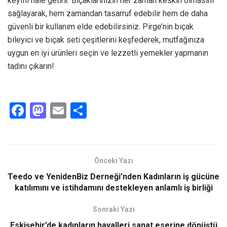
keyifli hale getirir. Bıçaklarınızın her zaman keskin olmasını
sağlayarak, hem zamandan tasarruf edebilir hem de daha
güvenli bir kullanım elde edebilirsiniz. Pirge’nin bıçak
bileyici ve bıçak seti çeşitlerini keşfederek, mutfağınıza
uygun en iyi ürünleri seçin ve lezzetli yemekler yapmanın
tadını çıkarın!
F
M
E
S
a
a
m
h
ce
st
ail
ar
b
o
e
Önceki Yazı
o
d
Teedo ve YenidenBiz Derneği’nden Kadınların iş gücüne
o
o
katılımını ve istihdamını destekleyen anlamlı iş birliği
k
n
Sonraki Yazı
Eskişehir’de kadınların hayalleri sanat eserine dönüştü