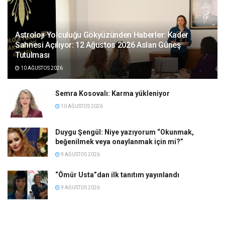
Astroloji Yolculuğu Gökyüzünden Haberler: Kader
Sahnesi Açılıyor: 12 Ağustos 2026 Aslan Güneş
Tutulması
10 AĞUSTOS 2026
Semra Kosovalı: Karma yükleniyor
10 AĞUSTOS 2026
Duygu Şengül: Niye yazıyorum “Okunmak,
beğenilmek veya onaylanmak için mi?”
9 AĞUSTOS 2026
“Ömür Usta”dan ilk tanıtım yayınlandı
9 AĞUSTOS 2026