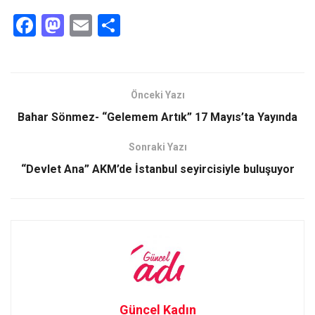
F
M
E
S
a
a
m
h
ce
st
ail
ar
b
o
e
Önceki Yazı
o
d
Bahar Sönmez- “Gelemem Artık” 17 Mayıs’ta Yayında
o
o
Sonraki Yazı
k
n
“Devlet Ana” AKM’de İstanbul seyircisiyle buluşuyor
Güncel Kadın