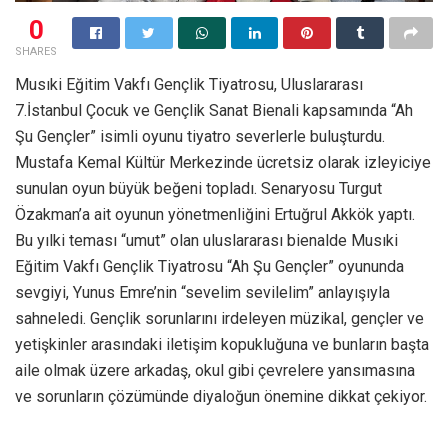
0
SHARES
Musıki Eğitim Vakfı Gençlik Tiyatrosu, Uluslararası
7.İstanbul Çocuk ve Gençlik Sanat Bienali kapsamında “Ah
Şu Gençler” isimli oyunu tiyatro severlerle buluşturdu.
Mustafa Kemal Kültür Merkezinde ücretsiz olarak izleyiciye
sunulan oyun büyük beğeni topladı. Senaryosu Turgut
Özakman’a ait oyunun yönetmenliğini Ertuğrul Akkök yaptı.
Bu yılki teması “umut” olan uluslararası bienalde Musıki
Eğitim Vakfı Gençlik Tiyatrosu “Ah Şu Gençler” oyununda
sevgiyi, Yunus Emre’nin “sevelim sevilelim” anlayışıyla
sahneledi. Gençlik sorunlarını irdeleyen müzikal, gençler ve
yetişkinler arasındaki iletişim kopukluğuna ve bunların başta
aile olmak üzere arkadaş, okul gibi çevrelere yansımasına
ve sorunların çözümünde diyaloğun önemine dikkat çekiyor.