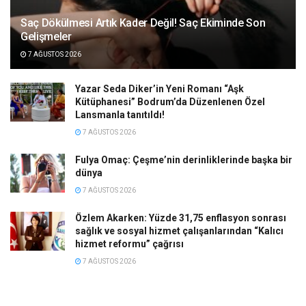
Saç Dökülmesi Artık Kader Değil! Saç Ekiminde Son
Gelişmeler
7 AĞUSTOS 2026
Yazar Seda Diker’in Yeni Romanı “Aşk
Kütüphanesi” Bodrum’da Düzenlenen Özel
Lansmanla tanıtıldı!
7 AĞUSTOS 2026
Fulya Omaç: Çeşme’nin derinliklerinde başka bir
dünya
7 AĞUSTOS 2026
Özlem Akarken: Yüzde 31,75 enflasyon sonrası
sağlık ve sosyal hizmet çalışanlarından “Kalıcı
hizmet reformu” çağrısı
7 AĞUSTOS 2026