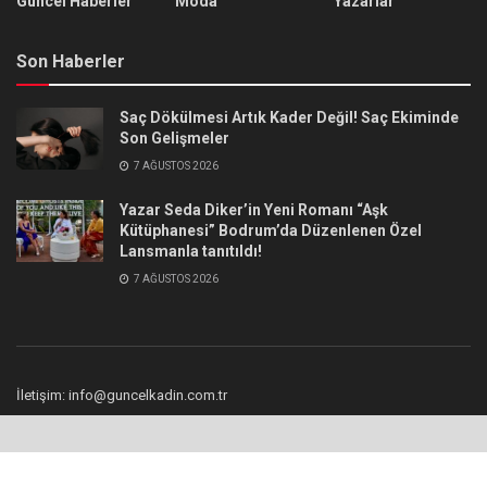
Güncel Haberler
Moda
Yazarlar
Son Haberler
Saç Dökülmesi Artık Kader Değil! Saç Ekiminde
Son Gelişmeler
7 AĞUSTOS 2026
Yazar Seda Diker’in Yeni Romanı “Aşk
Kütüphanesi” Bodrum’da Düzenlenen Özel
Lansmanla tanıtıldı!
7 AĞUSTOS 2026
İletişim: info@guncelkadin.com.tr
© 2023 Güncel Kadın.