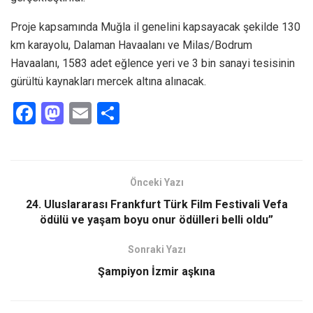
Proje kapsamında Muğla il genelini kapsayacak şekilde 130
km karayolu, Dalaman Havaalanı ve Milas/Bodrum
Havaalanı, 1583 adet eğlence yeri ve 3 bin sanayi tesisinin
gürültü kaynakları mercek altına alınacak.
F
M
E
S
a
a
m
h
ce
st
ail
ar
b
o
e
Önceki Yazı
o
d
24. Uluslararası Frankfurt Türk Film Festivali Vefa
o
o
ödülü ve yaşam boyu onur ödülleri belli oldu”
k
n
Sonraki Yazı
Şampiyon İzmir aşkına