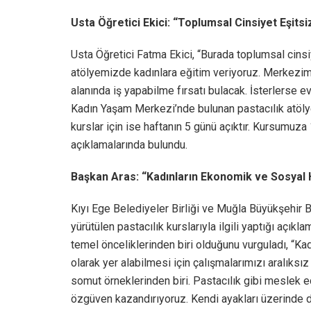
Usta Öğretici Ekici: “Toplumsal Cinsiyet Eşitsi
Usta Öğretici Fatma Ekici, “Burada toplumsal cinsiye
atölyemizde kadınlara eğitim veriyoruz. Merkezimiz
alanında iş yapabilme fırsatı bulacak. İsterlerse e
Kadın Yaşam Merkezi’nde bulunan pastacılık atöl
kurslar için ise haftanın 5 günü açıktır. Kursumuza 
açıklamalarında bulundu.
Başkan Aras: “Kadınların Ekonomik ve Sosyal H
Kıyı Ege Belediyeler Birliği ve Muğla Büyükşehir
yürütülen pastacılık kurslarıyla ilgili yaptığı açık
temel önceliklerinden biri olduğunu vurguladı, “Ka
olarak yer alabilmesi için çalışmalarımızı aralık
somut örneklerinden biri. Pastacılık gibi meslek
özgüven kazandırıyoruz. Kendi ayakları üzerinde 