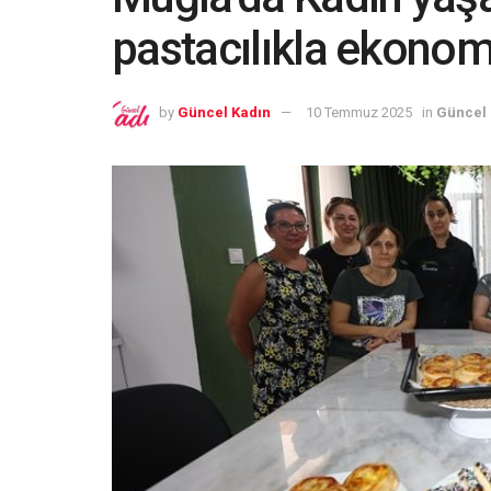
pastacılıkla ekonom
by
Güncel Kadın
10 Temmuz 2025
in
Güncel 