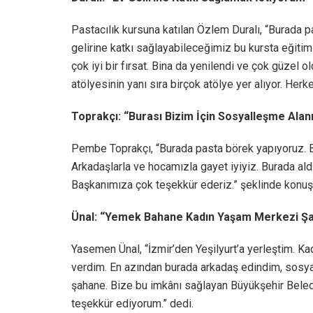
Pastacılık kursuna katılan Özlem Duralı, “Burada p
gelirine katkı sağlayabileceğimiz bu kursta eğiti
çok iyi bir fırsat. Bina da yenilendi ve çok güzel o
atölyesinin yanı sıra birçok atölye yer alıyor. He
Toprakçı: “Burası Bizim İçin Sosyalleşme Alan
Pembe Toprakçı, “Burada pasta börek yapıyoruz. B
Arkadaşlarla ve hocamızla gayet iyiyiz. Burada ald
Başkanımıza çok teşekkür ederiz.” şeklinde konuş
Ünal: “Yemek Bahane Kadın Yaşam Merkezi Ş
Yasemen Ünal, “İzmir’den Yeşilyurt’a yerleştim. K
verdim. En azından burada arkadaş edindim, sosy
şahane. Bize bu imkânı sağlayan Büyükşehir Bel
teşekkür ediyorum.” dedi.