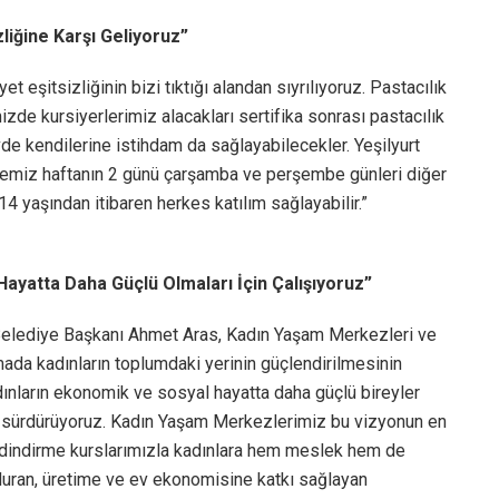
zliğine Karşı Geliyoruz”
t eşitsizliğinin bizi tıktığı alandan sıyrılıyoruz. Pastacılık
de kursiyerlerimiz alacakları sertifika sonrası pastacılık
vde kendilerine istihdam da sağlayabilecekler. Yeşilyurt
yemiz haftanın 2 günü çarşamba ve perşembe günleri diğer
14 yaşından itibaren herkes katılım sağlayabilir.”
ayatta Daha Güçlü Olmaları İçin Çalışıyoruz”
 Belediye Başkanı Ahmet Aras, Kadın Yaşam Merkezleri ve
lamada kadınların toplumdaki yerinin güçlendirilmesinin
dınların ekonomik ve sosyal hayatta daha güçlü bireyler
sız sürdürüyoruz. Kadın Yaşam Merkezlerimiz bu vizyonun en
 edindirme kurslarımızla kadınlara hem meslek hem de
duran, üretime ve ev ekonomisine katkı sağlayan