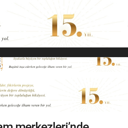
EKONOMI
MODA
GÜZELLIK
SAĞLIK
YAŞAM
SANAT
am merkezleri’nde