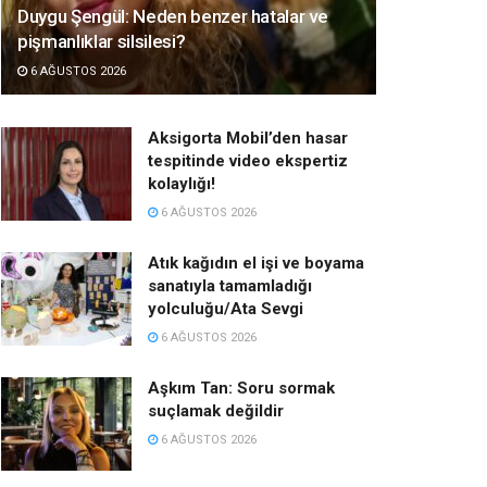
Duygu Şengül: Neden benzer hatalar ve
pişmanlıklar silsilesi?
6 AĞUSTOS 2026
Aksigorta Mobil’den hasar
tespitinde video ekspertiz
kolaylığı!
6 AĞUSTOS 2026
Atık kağıdın el işi ve boyama
sanatıyla tamamladığı
yolculuğu/Ata Sevgi
6 AĞUSTOS 2026
Aşkım Tan: Soru sormak
suçlamak değildir
6 AĞUSTOS 2026