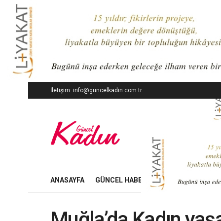
İletişim: info@guncelkadin.com.tr
ANASAYFA
GÜNCEL HABERLER
İŞ DÜNYASI
Muğla’da Kadın yaş