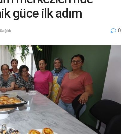
ik güce ilk adım
0
Sağlık