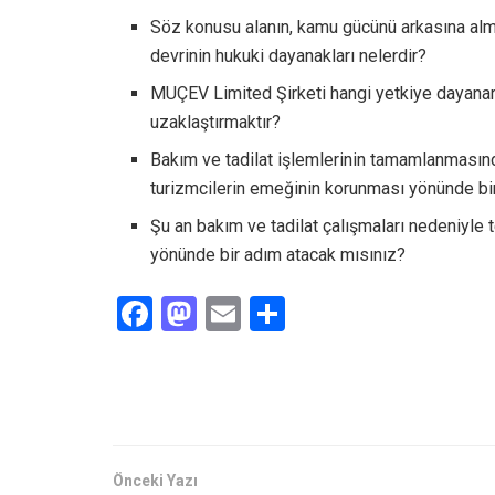
Söz konusu alanın, kamu gücünü arkasına alm
devrinin hukuki dayanakları nelerdir?
MUÇEV Limited Şirketi hangi yetkiye dayanar
uzaklaştırmaktır?
Bakım ve tadilat işlemlerinin tamamlanmasın
turizmcilerin emeğinin korunması yönünde bir
Şu an bakım ve tadilat çalışmaları nedeniyle 
yönünde bir adım atacak mısınız?
F
M
E
S
a
a
m
h
ce
st
ail
ar
b
o
e
o
d
o
o
Önceki Yazı