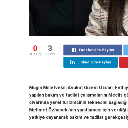
0
3
Facebook'ta Paylaş
SHARES
VIEWS
Linkedin'de Paylaş
Muğla Milletvekili Avukat Gizem Özcan, Fethi
yapılan bakım ve tadilat çalışmalarını Meclis g
civarında yerel turizmcinin teknesini bağladığ
Mehmet Özhaseki’nin yanıtlaması için verdiği
yetkiye dayanarak bakım ve tadilat gerekçesiy