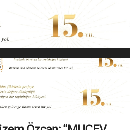
EKONOMI
MODA
GÜZELLIK
SAĞLIK
YAŞAM
SANAT
 Gizem Özcan; “MUÇEV