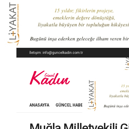
İletişim: info@guncelkadin.com.tr
ANASAYFA
GÜNCEL HABERLER
İŞ DÜNYASI
Muğla Milletvekili