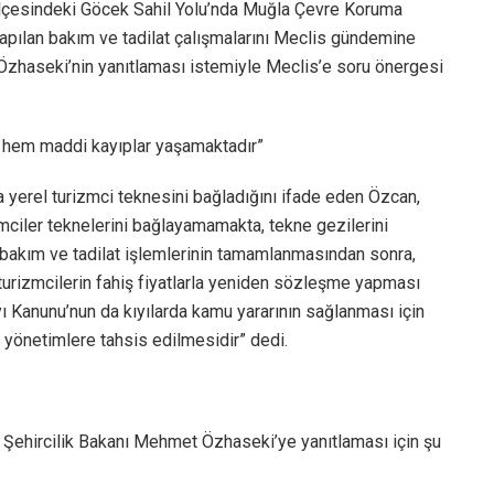
ilçesindeki Göcek Sahil Yolu’nda Muğla Çevre Koruma
apılan bakım ve tadilat çalışmalarını Meclis gündemine
Özhaseki’nin yanıtlaması istemiyle Meclis’e soru önergesi
, hem maddi kayıplar yaşamaktadır”
a yerel turizmci teknesini bağladığını ifade eden Özcan,
zmciler teknelerini bağlayamamakta, tekne gezilerini
 bakım ve tadilat işlemlerinin tamamlanmasından sonra,
urizmcilerin fahiş fiyatlarla yeniden sözleşme yapması
yı Kanunu’nun da kıyılarda kamu yararının sağlanması için
el yönetimlere tahsis edilmesidir” dedi.
 Şehircilik Bakanı Mehmet Özhaseki’ye yanıtlaması için şu