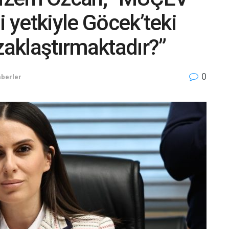
i yetkiyle Göcek’teki
zaklaştırmaktadır?”
0
berler