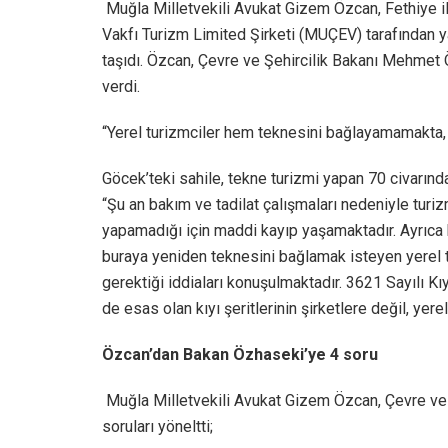
Muğla Milletvekili Avukat Gizem Özcan, Fethiye 
Vakfı Turizm Limited Şirketi (MUÇEV) tarafından y
taşıdı. Özcan, Çevre ve Şehircilik Bakanı Mehmet 
verdi.
“Yerel turizmciler hem teknesini bağlayamamakta
Göcek’teki sahile, tekne turizmi yapan 70 civarınd
“Şu an bakım ve tadilat çalışmaları nedeniyle turi
yapamadığı için maddi kayıp yaşamaktadır. Ayrıca
buraya yeniden teknesini bağlamak isteyen yerel t
gerektiği iddiaları konuşulmaktadır. 3621 Sayılı Kı
de esas olan kıyı şeritlerinin şirketlere değil, yer
Özcan’dan Bakan Özhaseki’ye 4 soru
Muğla Milletvekili Avukat Gizem Özcan, Çevre ve
soruları yöneltti;