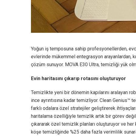
Yoğun iş temposuna sahip profesyonellerden, evcil
evlerinde mükemmel entegrasyon arayanlardan, kus
çözüm sunuyor. MOVA E30 Ultra, temizliği yük olma
Evin haritasını çıkarıp rotasını oluşturuyor
Temizlikte yeni bir dönemin kapılarını aralayan rob
ince ayrıntısına kadar temizliyor. Clean Genius™ te
farklı odalara özel stratejiler geliştirerek ihtiya
haritalama özelliğiyle temizlik artık bir görev deği
çıkararak özel temizlik planları oluşturuyor ve he
köşe temizliğinde %25 daha fazla verimlilik sunar