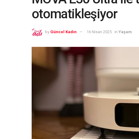
otomatikleşiyor
by
Güncel Kadın
16 Nisan 2025
in
Yaşam