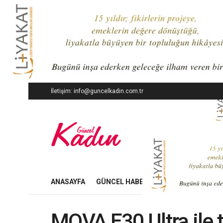
İletişim: info@guncelkadin.com.tr
ANASAYFA
GÜNCEL HABERLER
İŞ DÜNYASI
MOVA E30 Ultra ile t