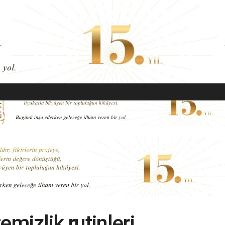
EKONOMI
MODA
GÜZELLIK
SAĞLIK
YAŞAM
SANAT
emizlik rutinleri