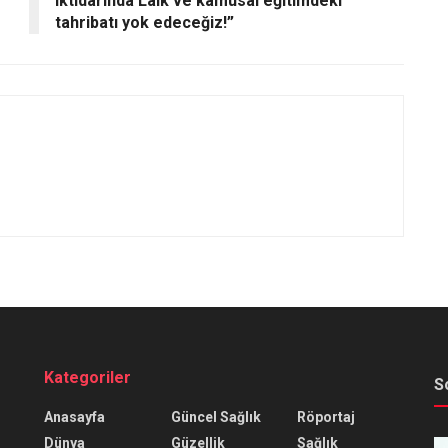
iktidarında Laik ve kamusal eğitimdeki
tahribatı yok edeceğiz!”
Kategoriler
S
Anasayfa
Güncel Sağlık
Röportaj
Dünya
Güzellik
Sağlık