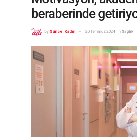
beraberinde getiriy
by
Güncel Kadın
20 Temmuz 2024
in
Sağlık