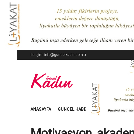
İletişim: info@guncelkadin.com.tr
ANASAYFA
GÜNCEL HABERLER
İŞ DÜNYASI
Motivasyon, akadem