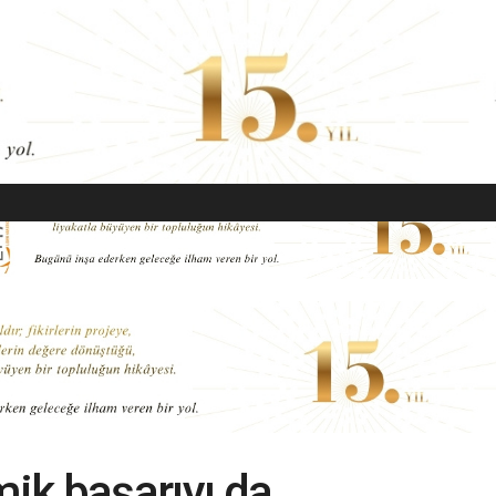
EKONOMI
MODA
GÜZELLIK
SAĞLIK
YAŞAM
SANAT
ik başarıyı da