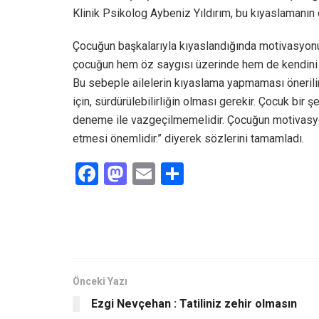
Klinik Psikolog Aybeniz Yıldırım, bu kıyaslamanın 
Çocuğun başkalarıyla kıyaslandığında motivasyonun
çocuğun hem öz saygısı üzerinde hem de kendini 
Bu sebeple ailelerin kıyaslama yapmaması önerili
için, sürdürülebilirliğin olması gerekir. Çocuk bir şe
deneme ile vazgeçilmemelidir. Çocuğun motivasyo
etmesi önemlidir.” diyerek sözlerini tamamladı.
F
M
E
S
a
a
m
h
ce
st
ail
ar
b
o
e
o
d
o
o
Önceki Yazı
Ezgi Nevçehan : Tatiliniz zehir olmasın
k
n