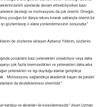
klerini belirli sürelerde devam ettirebiliyorken bazı
 ailelerin desteği ve motivasyonu da çok önemli. Örneğin,
almış çocuğun bir dünya rekoru kırarak satrançta önemli bir
 iyi gözlemleyip o alana yönlendirmesinin sonucudur.”
iklerini de sözlerine ekleyen Aybeniz Yıldırım, sözlerini
ığında çocukların bazı yetenekleri sönebiliyor veya daha
başarıyı çok fazla önemsedikleri ve yetenekleri daha arka
cuğun yetenekleri ve ilgi duyduğu alanlar geliştikçe
ak… Motivasyonu sağlandıkça akademik başarı da paralel
alanların da desteklenmesi önemlidir.”
ğun kardeşi ve akranları ile kıyaslanmasıdır.” diyen Uzman