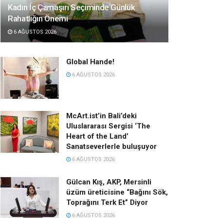
Kadın İç Çamaşırı Seçiminde Günlük
Rahatlığın Önemi
6 AĞUSTOS 2026
Global Hande!
6 AĞUSTOS 2026
McArt.ist’in Bali’deki
Uluslararası Sergisi ‘The
Heart of the Land’
Sanatseverlerle buluşuyor
6 AĞUSTOS 2026
Gülcan Kış, AKP, Mersinli
üzüm üreticisine “Bağını Sök,
Toprağını Terk Et” Diyor
6 AĞUSTOS 2026