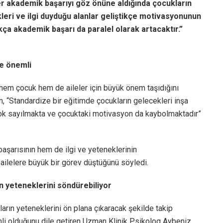
ler akademik başarıyı göz önüne aldığında çocukların
leri ve ilgi duyduğu alanlar geliştikçe motivasyonunun
ça akademik başarı da paralel olarak artacaktır.”
me önemli
 hem çocuk hem de aileler için büyük önem taşıdığını
, “Standardize bir eğitimde çocukların gelecekleri inşa
i yok sayılmakta ve çocuktaki motivasyon da kaybolmaktadır”
şarısının hem de ilgi ve yeteneklerinin
 ailelere büyük bir görev düştüğünü söyledi.
n yeteneklerini söndürebiliyor
ların yeteneklerini ön plana çıkaracak şekilde takip
mli olduğunu dile getiren Uzman Klinik Psikolog Aybeniz