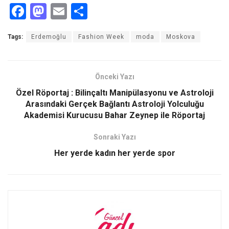
F
M
E
S
a
a
m
h
Tags:
Erdemoğlu
Fashion Week
moda
Moskova
ce
st
ail
ar
b
o
e
o
d
Önceki Yazı
o
o
Özel Röportaj : Bilinçaltı Manipülasyonu ve Astroloji
Arasındaki Gerçek Bağlantı Astroloji Yolculuğu
k
n
Akademisi Kurucusu Bahar Zeynep ile Röportaj
Sonraki Yazı
Her yerde kadın her yerde spor