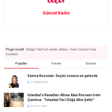
Güncel Kadın
Plugin Install
: Widget Tab Post needs JNews - View Counter to be
installed
Popüler
Yorum
En Son
Semra Kosovalı: Seçim sonucu ve gelecek
21 KASIM 2024
İstanbul’u Kanatları Altına Alan Ressam İrem
Çamlıca : “İstanbul Yeri Göğü Altın Şehir”
4 EYLÜL 2024