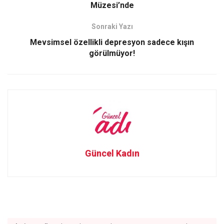
o
o
Müzesi’nde
k
n
Sonraki Yazı
Mevsimsel özellikli depresyon sadece kışın
görülmüyor!
Güncel Kadın