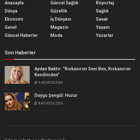
Anasayfa
Güncel Sağlık
Röportaj
Dünya
Güzellik
Sağlık
Ekonomi
İş Dünyası
Sanat
Genel
Magazin
Yaşam
Güncel Haberler
Moda
Yazarlar
Son Haberler
Aydan Baktır: “Kıskanırım Seni Ben, Kıskanırım
Kendimden”
9 AĞUSTOS 2026
Duygu Şengül: Huzur
8 AĞUSTOS 2026