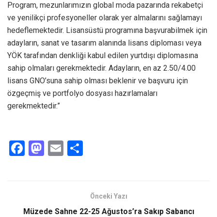
Program, mezunlarımızın global moda pazarında rekabetçi
ve yenilikçi profesyoneller olarak yer almalarını sağlamayı
hedeflemektedir. Lisansüstü programına başvurabilmek için
adayların, sanat ve tasarım alanında lisans diploması veya
YÖK tarafından denkliği kabul edilen yurtdışı diplomasına
sahip olmaları gerekmektedir. Adayların, en az 2.50/4.00
lisans GNO’suna sahip olması beklenir ve başvuru için
özgeçmiş ve portfolyo dosyası hazırlamaları
gerekmektedir.”
F
M
E
S
a
a
m
h
ce
st
ail
ar
b
o
e
Önceki Yazı
o
d
Müzede Sahne 22-25 Ağustos’ra Sakıp Sabancı