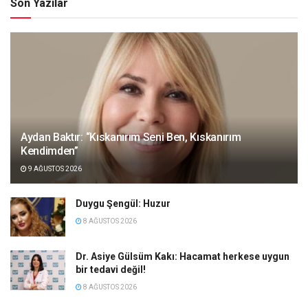
Son Yazılar
Aydan Baktır: “Kıskanırım Seni Ben, Kıskanırım
Kendimden”
9 AĞUSTOS 2026
Duygu Şengül: Huzur
8 AĞUSTOS 2026
Dr. Asiye Gülsüm Kakı: Hacamat herkese uygun
bir tedavi değil!
8 AĞUSTOS 2026