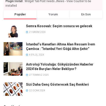
Plugin Install
: Widget Tab Post needs JNews - View Counter to be
installed
Popüler
Yorum
En Son
Semra Kosovalı: Seçim sonucu ve gelecek
21 KASIM 2024
İstanbul’u Kanatları Altına Alan Ressam İrem
Çamlıca : “İstanbul Yeri Göğü Altın Şehir”
4 EYLÜL 2024
Astroloji Yolculuğu: Gökyüzünden Haberler
2024’de Burçları Neler Bekliyor?
27 TEMMUZ 2025
Sizi Daha Genç Gösterecek Saç Renkleri
22 OCAK 2024