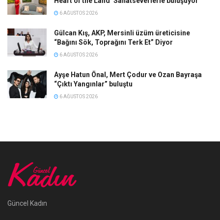
Heart of the Land’ Sanatseverlerle buluşuyor
6 AĞUSTOS 2026
Gülcan Kış, AKP, Mersinli üzüm üreticisine
“Bağını Sök, Toprağını Terk Et” Diyor
6 AĞUSTOS 2026
Ayşe Hatun Önal, Mert Çodur ve Ozan Bayraşa
“Çıktı Yangınlar” buluştu
6 AĞUSTOS 2026
Güncel Kadın