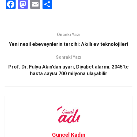
F
M
E
S
a
a
m
h
ce
st
ail
ar
b
o
e
Önceki Yazı
o
d
Yeni nesil ebeveynlerin tercihi: Akıllı ev teknolojileri
o
o
Sonraki Yazı
k
n
Prof. Dr. Fulya Akın’dan uyarı, Diyabet alarmı: 2045’te
hasta sayısı 700 milyona ulaşabilir
Güncel Kadın