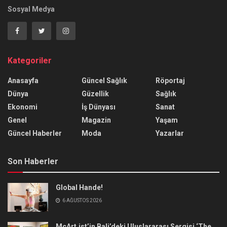
Sosyal Medya
Kategoriler
Anasayfa
Güncel Sağlık
Röportaj
Dünya
Güzellik
Sağlık
Ekonomi
İş Dünyası
Sanat
Genel
Magazin
Yaşam
Güncel Haberler
Moda
Yazarlar
Son Haberler
Global Hande!
6 AĞUSTOS 2026
McArt.ist’in Bali’deki Uluslararası Sergisi ‘The