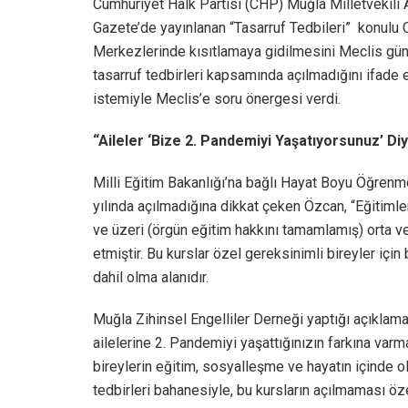
Cumhuriyet Halk Partisi (CHP) Muğla Milletvekil
Gazete’de yayınlanan “Tasarruf Tedbileri” konulu
Merkezlerinde kısıtlamaya gidilmesini Meclis günd
tasarruf tedbirleri kapsamında açılmadığını ifade 
istemiyle Meclis’e soru önergesi verdi.
“Aileler ‘Bize 2. Pandemiyi Yaşatıyorsunuz’ Di
Milli Eğitim Bakanlığı’na bağlı Hayat Boyu Öğren
yılında açılmadığına dikkat çeken Özcan, “Eğitimle
ve üzeri (örgün eğitim hakkını tamamlamış) orta ve 
etmiştir. Bu kurslar özel gereksinimli bireyler için
dahil olma alanıdır.
Muğla Zihinsel Engelliler Derneği yaptığı açıklama
ailelerine 2. Pandemiyi yaşattığınızın farkına varm
bireylerin eğitim, sosyalleşme ve hayatın içinde o
tedbirleri bahanesiyle, bu kursların açılmaması ö