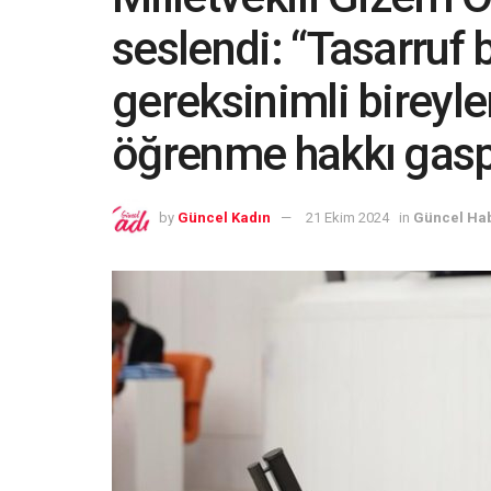
seslendi: “Tasarruf 
gereksinimli bireyl
öğrenme hakkı gasp 
by
Güncel Kadın
21 Ekim 2024
in
Güncel Ha