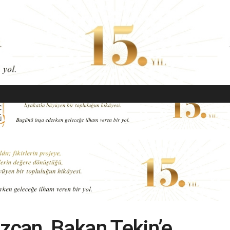
EKONOMI
MODA
GÜZELLIK
SAĞLIK
YAŞAM
SANAT
Özcan, Bakan Tekin’e