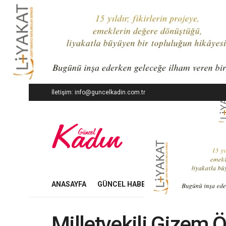
İletişim: info@guncelkadin.com.tr
ANASAYFA
GÜNCEL HABERLER
İŞ DÜNYASI
Milletvekili Gizem 