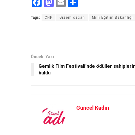
F
M
E
S
a
a
m
h
Tags:
CHP
Gizem özcan
Milli Eğitim Bakanlığı
ce
st
ail
ar
b
o
e
o
d
o
o
Önceki Yazı
k
n
Gemlik Film Festivali’nde ödüller sahiplerin
buldu
Güncel Kadın