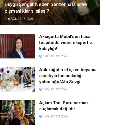
Duygu Şengül: Neden benzer hatalar ve
pişmanlıklar silsilesi?
6 AĞUSTOS 2026
Aksigorta Mobil’den hasar
tespitinde video ekspertiz
kolaylığı!
6 AĞUSTOS 2026
Atık kağıdın el işi ve boyama
sanatıyla tamamladığı
yolculuğu/Ata Sevgi
6 AĞUSTOS 2026
Aşkım Tan: Soru sormak
suçlamak değildir
6 AĞUSTOS 2026