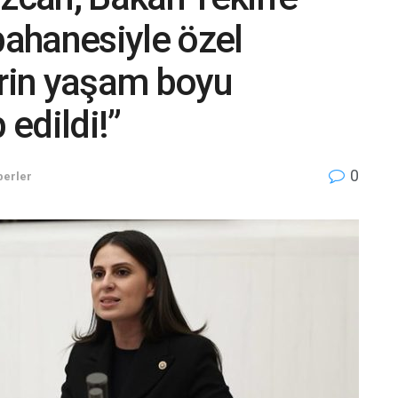
bahanesiyle özel
erin yaşam boyu
edildi!”
0
berler