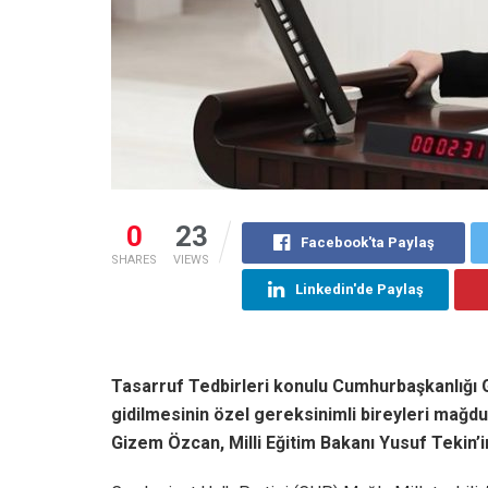
0
23
Facebook'ta Paylaş
SHARES
VIEWS
Linkedin'de Paylaş
Tasarruf Tedbirleri konulu Cumhurbaşkanlığı G
gidilmesinin özel gereksinimli bireyleri mağd
Gizem Özcan, Milli Eğitim Bakanı Yusuf Tekin’i