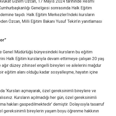
i Avukat Gizem Özcan, 17 Mayıs 2024 tarihinde Resmi
 Cumhurbaşkanlığı Genelgesi sonrasında Halk Eğitim
emine taşıdı. Halk Eğitim Merkezleri’ndeki kursların
eden Özcan, Milli Eğitim Bakanı Yusuf Tekin’in yanıtlaması
yor”
me Genel Müdürlüğü bünyesindeki kursların bu eğitim
rini Halk Eğitim kurslarıyla devam ettirmeye çalışan 20 yaş
ağır düzey zihinsel engelli bireyleri ve ailelerini mağdur
 bir eğitim alanı olduğu kadar sosyalleşme, hayatın içine
da ‘Kursları açmayarak, özel gereksinimli bireylere ve
alısınız. Kursların açılmadığı her gün, özel gereksinimli
lma hakları gaspedilmektedir’ demiştir. Dolayısıyla tasarruf
zel gereksinimli bireylerin yaşam boyu öğrenme hakkının