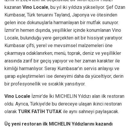
kazanan
Vino Locale
, bu yıl iki yıldıza yükseliyor. Şef Ozan
Kumbasar, Türk teruarını Tayland, Japonya ve ötesinden
gelen ince dokunuşlarla harmanlayan bir mutfak sunuyor.
İzmir’in hemen dışında, yeşillikler içinde konumlanan Vino
Locale, bulunduğu yere gerçekten ait bir hissiyat yaratıyor.
Kumbasar çifti, yerel ve mevsimsel malzemeleri öne
çıkarmaya odaklanırken; menü, toprak, deniz ve yeşillikler
arasında zarif bir geçiş yapıyor ve her zaman karakter ile
kimliği harmanlıyor. Seray Kumbasar’ın servis anlayışı ve
şarap eşleştirmeleri ise deneyimi daha da yüceltiyor; derin
bir profesyonellik ve sıcaklık yansıtıyor.
Vino Locale
İzmir’de İki MICHELIN Yıldızı alan ilk restoran
oldu. Ayrıca, Türkiye’de bu dereceye ulaşan ikinci restoran
olarak
TURK FATİH TUTAK
ile aynı sahneyi paylaşacak.
Üç yeni restoran ilk MICHELIN Yıldızlarını kazandı