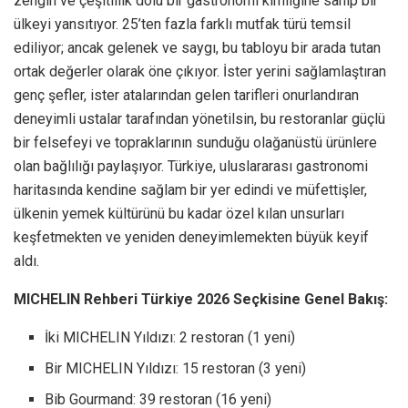
zengin ve çeşitlilik dolu bir gastronomi kimliğine sahip bir
ülkeyi yansıtıyor. 25’ten fazla farklı mutfak türü temsil
ediliyor; ancak gelenek ve saygı, bu tabloyu bir arada tutan
ortak değerler olarak öne çıkıyor. İster yerini sağlamlaştıran
genç şefler, ister atalarından gelen tarifleri onurlandıran
deneyimli ustalar tarafından yönetilsin, bu restoranlar güçlü
bir felsefeyi ve topraklarının sunduğu olağanüstü ürünlere
olan bağlılığı paylaşıyor. Türkiye, uluslararası gastronomi
haritasında kendine sağlam bir yer edindi ve müfettişler,
ülkenin yemek kültürünü bu kadar özel kılan unsurları
keşfetmekten ve yeniden deneyimlemekten büyük keyif
aldı.
MICHELIN Rehberi Türkiye 2026 Seçkisine Genel Bakış:
İki MICHELIN Yıldızı: 2 restoran (1 yeni)
Bir MICHELIN Yıldızı: 15 restoran (3 yeni)
Bib Gourmand: 39 restoran (16 yeni)