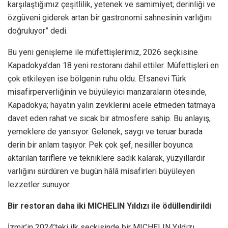
karşılaştığımız çeşitlilik, yetenek ve samimiyet; derinliği ve
özgüveni giderek artan bir gastronomi sahnesinin varlığını
doğruluyor” dedi.
Bu yeni genişleme ile müfettişlerimiz, 2026 seçkisine
Kapadokya’dan 18 yeni restoranı dahil ettiler. Müfettişleri en
çok etkileyen ise bölgenin ruhu oldu. Efsanevi Türk
misafirperverliğinin ve büyüleyici manzaraların ötesinde,
Kapadokya; hayatın yalın zevklerini acele etmeden tatmaya
davet eden rahat ve sıcak bir atmosfere sahip. Bu anlayış,
yemeklere de yansıyor. Gelenek, saygı ve teruar burada
derin bir anlam taşıyor. Pek çok şef, nesiller boyunca
aktarılan tariflere ve tekniklere sadık kalarak, yüzyıllardır
varlığını sürdüren ve bugün hâlâ misafirleri büyüleyen
lezzetler sunuyor.
Bir restoran daha iki MICHELIN Yıldızı ile ödüllendirildi
İzmir’in 2024’teki ilk seçkisinde bir MICHELIN Yıldızı