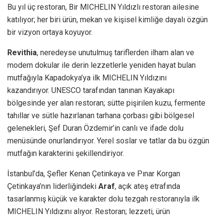
Bu yıl üç restoran, Bir MICHELIN Yıldızlı restoran ailesine
katılıyor; her biri ürün, mekan ve kişisel kimliğe dayalı özgün
bir vizyon ortaya koyuyor.
Revithia
, neredeyse unutulmuş tariflerden ilham alan ve
modern dokular ile derin lezzetlerle yeniden hayat bulan
mutfağıyla Kapadokya’ya ilk MICHELIN Yıldızını
kazandırıyor. UNESCO tarafından tanınan Kayakapı
bölgesinde yer alan restoran; sütte pişirilen kuzu, fermente
tahıllar ve sütle hazırlanan tarhana çorbası gibi bölgesel
gelenekleri, Şef Duran Özdemir’in canlı ve ifade dolu
menüsünde onurlandırıyor. Yerel soslar ve tatlar da bu özgün
mutfağın karakterini şekillendiriyor.
İstanbul’da, Şefler Kenan Çetinkaya ve Pınar Korgan
Çetinkaya’nın liderliğindeki
Araf
, açık ateş etrafında
tasarlanmış küçük ve karakter dolu tezgah restoranıyla ilk
MICHELIN Yıldızını alıyor. Restoran; lezzeti, ürün