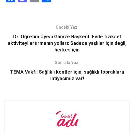
a
a
m
h
ce
st
ail
ar
b
o
e
Önceki Yazı
o
d
Dr. Öğretim Üyesi Gamze Başkent: Evde fiziksel
o
o
aktiviteyi artırmanın yolları: Sadece yaşlılar için değil,
herkes için
k
n
Sonraki Yazı
TEMA Vakfı: Sağlıklı kentler için, sağlıklı topraklara
ihtiyacımız var!