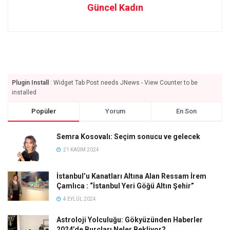
Güncel Kadın
Plugin Install
: Widget Tab Post needs JNews - View Counter to be
installed
Popüler
Yorum
En Son
Semra Kosovalı: Seçim sonucu ve gelecek
21 KASIM 2024
İstanbul’u Kanatları Altına Alan Ressam İrem
Çamlıca : “İstanbul Yeri Göğü Altın Şehir”
4 EYLÜL 2024
Astroloji Yolculuğu: Gökyüzünden Haberler
2024’de Burçları Neler Bekliyor?