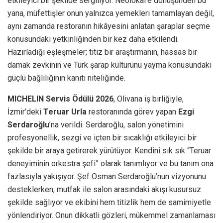
etkileyici bir şekilde sergiliyor. Neolokal’e dönüşünden bu
yana, müfettişler onun yalnızca yemekleri tamamlayan değil,
aynı zamanda restoranın hikâyesini anlatan şaraplar seçme
konusundaki yetkinliğinden bir kez daha etkilendi.
Hazırladığı eşleşmeler; titiz bir araştırmanın, hassas bir
damak zevkinin ve Türk şarap kültürünü yayma konusundaki
güçlü bağlılığının kanıtı niteliğinde.
MICHELIN Servis Ödülü 2026
, Olivana iş birliğiyle,
İzmir’deki
Teruar Urla
restoranında görev yapan
Ezgi
Serdaroğlu
’na verildi. Serdaroğlu, salon yönetimini
profesyonellik, sezgi ve içten bir sıcaklığı etkileyici bir
şekilde bir araya getirerek yürütüyor. Kendini sık sık “Teruar
deneyiminin orkestra şefi” olarak tanımlıyor ve bu tanım ona
fazlasıyla yakışıyor. Şef Osman Serdaroğlu’nun vizyonunu
desteklerken, mutfak ile salon arasındaki akışı kusursuz
şekilde sağlıyor ve ekibini hem titizlik hem de samimiyetle
yönlendiriyor. Onun dikkatli gözleri, mükemmel zamanlaması