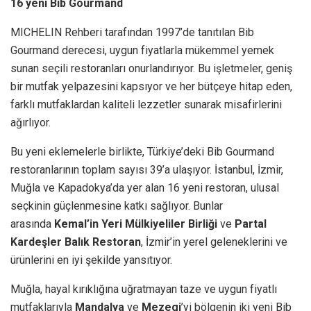
16 yeni Bib Gourmand
MICHELIN Rehberi tarafından 1997’de tanıtılan Bib
Gourmand derecesi, uygun fiyatlarla mükemmel yemek
sunan seçili restoranları onurlandırıyor. Bu işletmeler, geniş
bir mutfak yelpazesini kapsıyor ve her bütçeye hitap eden,
farklı mutfaklardan kaliteli lezzetler sunarak misafirlerini
ağırlıyor.
Bu yeni eklemelerle birlikte, Türkiye’deki Bib Gourmand
restoranlarının toplam sayısı 39’a ulaşıyor. İstanbul, İzmir,
Muğla ve Kapadokya’da yer alan 16 yeni restoran, ulusal
seçkinin güçlenmesine katkı sağlıyor. Bunlar
arasında
Kemal’in Yeri Mülkiyeliler Birliği
ve
Partal
Kardeşler
Balık Restoran
, İzmir’in yerel geleneklerini ve
ürünlerini en iyi şekilde yansıtıyor.
Muğla, hayal kırıklığına uğratmayan taze ve uygun fiyatlı
mutfaklarıyla
Mandalya
ve
Mezegi
’yi bölgenin iki yeni Bib