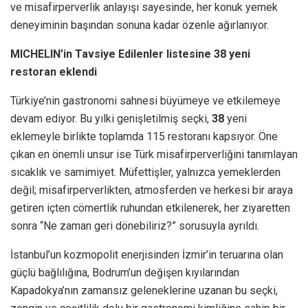
ve misafirperverlik anlayışı sayesinde, her konuk yemek
deneyiminin başından sonuna kadar özenle ağırlanıyor.
MICHELIN’in Tavsiye Edilenler listesine 38 yeni
restoran eklendi
Türkiye’nin gastronomi sahnesi büyümeye ve etkilemeye
devam ediyor. Bu yılki genişletilmiş seçki,
38
yeni
eklemeyle birlikte toplamda 115 restoranı kapsıyor. Öne
çıkan en önemli unsur ise Türk misafirperverliğini tanımlayan
sıcaklık ve samimiyet. Müfettişler, yalnızca yemeklerden
değil; misafirperverlikten, atmosferden ve herkesi bir araya
getiren içten cömertlik ruhundan etkilenerek, her ziyaretten
sonra “Ne zaman geri dönebiliriz?” sorusuyla ayrıldı.
İstanbul’un kozmopolit enerjisinden İzmir’in teruarına olan
güçlü bağlılığına, Bodrum’un değişen kıyılarından
Kapadokya’nın zamansız geleneklerine uzanan bu seçki,