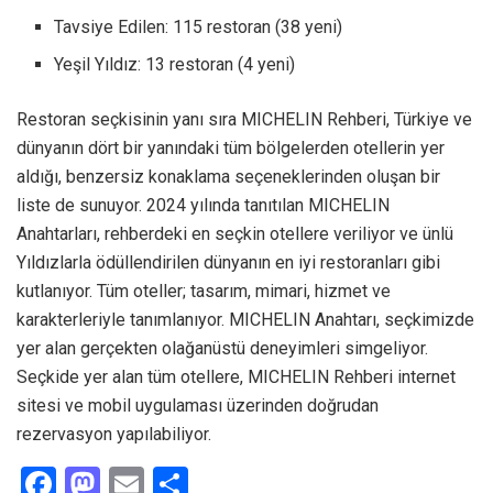
Tavsiye Edilen: 115 restoran (38 yeni)
Yeşil Yıldız: 13 restoran (4 yeni)
Restoran seçkisinin yanı sıra MICHELIN Rehberi, Türkiye ve
dünyanın dört bir yanındaki tüm bölgelerden otellerin yer
aldığı, benzersiz konaklama seçeneklerinden oluşan bir
liste de sunuyor. 2024 yılında tanıtılan MICHELIN
Anahtarları, rehberdeki en seçkin otellere veriliyor ve ünlü
Yıldızlarla ödüllendirilen dünyanın en iyi restoranları gibi
kutlanıyor. Tüm oteller; tasarım, mimari, hizmet ve
karakterleriyle tanımlanıyor. MICHELIN Anahtarı, seçkimizde
yer alan gerçekten olağanüstü deneyimleri simgeliyor.
Seçkide yer alan tüm otellere, MICHELIN Rehberi internet
sitesi ve mobil uygulaması üzerinden doğrudan
rezervasyon yapılabiliyor.
F
M
E
S