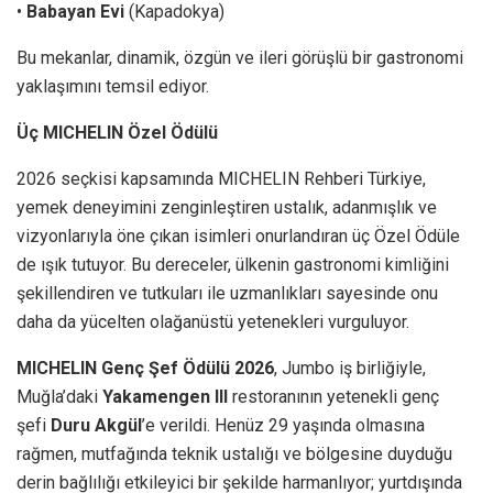
•
Babayan Evi
(Kapadokya)
Bu mekanlar, dinamik, özgün ve ileri görüşlü bir gastronomi
yaklaşımını temsil ediyor.
Üç MICHELIN Özel Ödülü
2026 seçkisi kapsamında MICHELIN Rehberi Türkiye,
yemek deneyimini zenginleştiren ustalık, adanmışlık ve
vizyonlarıyla öne çıkan isimleri onurlandıran üç Özel Ödüle
de ışık tutuyor. Bu dereceler, ülkenin gastronomi kimliğini
şekillendiren ve tutkuları ile uzmanlıkları sayesinde onu
daha da yücelten olağanüstü yetenekleri vurguluyor.
MICHELIN Genç Şef Ödülü 2026
, Jumbo iş birliğiyle,
Muğla’daki
Yakamengen III
restoranının yetenekli genç
şefi
Duru Akgül
’e verildi. Henüz 29 yaşında olmasına
rağmen, mutfağında teknik ustalığı ve bölgesine duyduğu
derin bağlılığı etkileyici bir şekilde harmanlıyor; yurtdışında