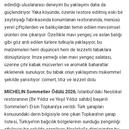
edindiği uluslararası deneyim bu yaklaşımı daha da
güçlendiriyor. Yaka köyünde, özenle restore edilmiş eski bir
zeytinyağı fabrikasında konumlanan restoranında, menüsü
yerel çiftçilerden ve balıkçılardan temin edilen mevsimsel
ürünleri öne çıkarıyor. Özellikle mavi yengeç ve aslan balığı
gibi göz ardı edilen türlere tutkuyla yaklaşıyor; bu
malzemeleri hem düşünceli hem de lezzetli tabaklara
dönüştürüyor. İmza yemeği olan mavi yengeç salatası,
üzerine çıtır kabak mücverleri ve aromatik baharatlar
eklenerek sunuluyor; bu tabak onun yaklaşımını mükemmel
şekilde yansıtıyor: cömert, titiz ve lezzet dolu.
MICHELIN Sommelier Ödülü 2026
, İstanbul’daki Neolokal
restoranının (Bir Yıldız ve Yeşil Yıldız sahibi) başarılı
Sommelier’i Ersin Topkara’ya verildi. Türk şarapları
konusundaki derin bilgisiyle öne çıkan Topkara’nın şarap
listesi, Türkiye’nin bağcılık bölgelerinin sunduğu zenginliği