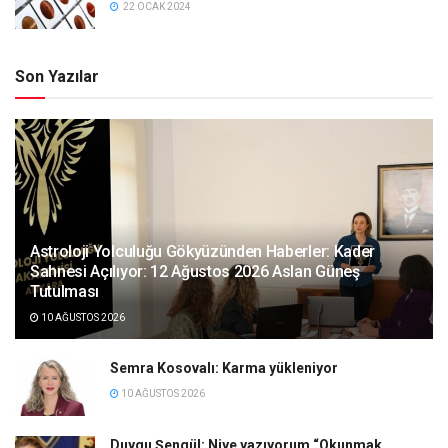
22 OCAK 2024
Son Yazılar
Astroloji Yolculuğu Gökyüzünden Haberler: Kader
Sahnesi Açılıyor: 12 Ağustos 2026 Aslan Güneş
Tutulması
10 AĞUSTOS 2026
Semra Kosovalı: Karma yükleniyor
10 AĞUSTOS 2026
Duygu Şengül: Niye yazıyorum “Okunmak,