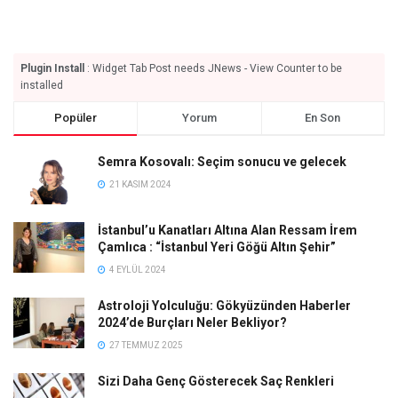
Plugin Install
: Widget Tab Post needs JNews - View Counter to be
installed
Popüler
Yorum
En Son
Semra Kosovalı: Seçim sonucu ve gelecek
21 KASIM 2024
İstanbul’u Kanatları Altına Alan Ressam İrem
Çamlıca : “İstanbul Yeri Göğü Altın Şehir”
4 EYLÜL 2024
Astroloji Yolculuğu: Gökyüzünden Haberler
2024’de Burçları Neler Bekliyor?
27 TEMMUZ 2025
Sizi Daha Genç Gösterecek Saç Renkleri