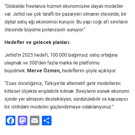
“Globalde freelance hizmet ekonomisine dayalı modeller
var. Jetlid ise çok taraflı bir pazaryeri olmanın ötesinde, bir
dijital satış ağı ekonomisi kuruyor. Bu yapı coğr afi sınırların
ötesinde büyüme potansiyeli sunuyor.”
Hedefler ve gelecek planları
Jetlid’in 2025 hedefi, 100.000 bağımsız satış ortağına
ulaşmak ve 300’den fazla marka ile platformu
büyütmek.
Merve Özmen,
hedeflerini şöyle açıklıyor:
“Esas önceliğimiz, Türkiye’de alternatif gelir modellerini
kitlesel ölçekte erişilebilir kılmak. Bireylerin esnek ekonomi
içinde yer almasını destekleyen, sürdürülebilir ve kapsayıcı
bir istihdam modelini güçlendirmeye odaklanıyoruz.”
F
M
E
S
a
a
m
h