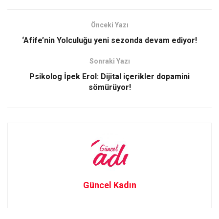
ce
st
ail
ar
b
o
e
Önceki Yazı
o
d
‘Afife’nin Yolculuğu yeni sezonda devam ediyor!
o
o
Sonraki Yazı
k
n
Psikolog İpek Erol: Dijital içerikler dopamini
sömürüyor!
Güncel Kadın