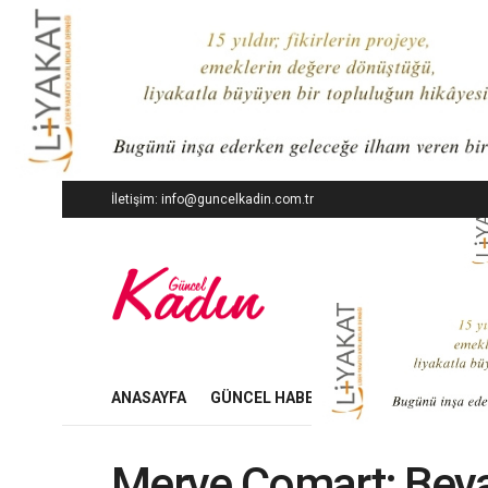
İletişim: info@guncelkadin.com.tr
ANASAYFA
GÜNCEL HABERLER
İŞ DÜNYASI
Merve Comart: Beya