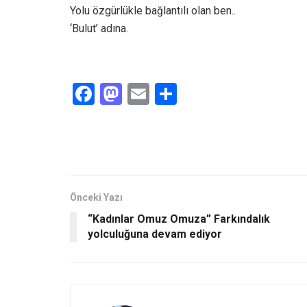
Yolu özgürlükle bağlantılı olan ben..
‘Bulut’ adına.
F
M
E
S
a
a
m
h
ce
st
ail
ar
b
o
e
o
d
o
o
Önceki Yazı
“Kadınlar Omuz Omuza” Farkındalık
k
n
yolculuğuna devam ediyor