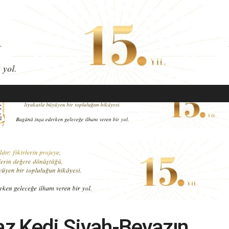
EKONOMI
MODA
GÜZELLIK
SAĞLIK
YAŞAM
SANAT
z Kedi Siyah-Beyazın