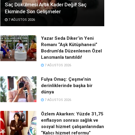
Saç Dökülmesi Artık Kader Değil! Saç
Ekiminde Son Gelişmeler
7 AĞUSTOS 2026
Yazar Seda Diker’in Yeni
Romanı “Aşk Kütüphanesi”
Bodrum’da Düzenlenen Özel
Lansmanla tanıtıldı!
7 AĞUSTOS 2026
Fulya Omaç: Çeşme’nin
derinliklerinde başka bir
dünya
7 AĞUSTOS 2026
Özlem Akarken: Yüzde 31,75
enflasyon sonrası sağlık ve
sosyal hizmet çalışanlarından
“Kalıcı hizmet reformu”