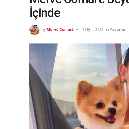
İçinde
by
Merve Comart
11 Eylül 2022
in
Yazarlar