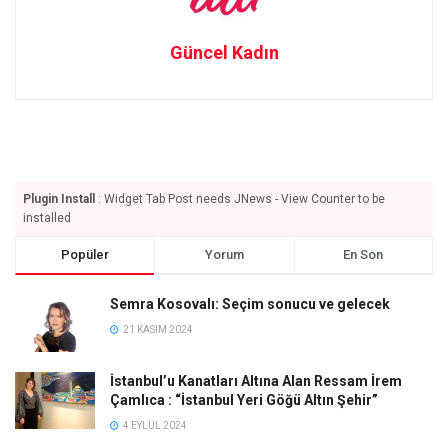
Güncel Kadın
Plugin Install
: Widget Tab Post needs JNews - View Counter to be
installed
Popüler
Yorum
En Son
Semra Kosovalı: Seçim sonucu ve gelecek
21 KASIM 2024
İstanbul’u Kanatları Altına Alan Ressam İrem
Çamlıca : “İstanbul Yeri Göğü Altın Şehir”
4 EYLÜL 2024