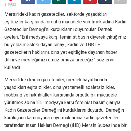
SHARES
Mersin’deki kadın gazeteciler, sektörde yaşadıkları
eşitsizler karşısında örgütlü mücadele yürütmek adına Kadın
Gazeteciler Derneği’ni kurduklarını duyurdular. Dernek
üyeleri, “Eril medyaya karşı feminist basın diyerek çıktığımız
bu yolda mesleki dayanışmayı, kadın ve LGBTİ+
gazetecilerin haklarını, cinsiyet eşitliğine dayanan haber
dilini ve mesleğimizi omuz omuza öreceğiz” sözlerini
kullandı.
Mersin’deki kadın gazeteciler; meslek hayatlarında
yaşadıkları eşitsizlikler, cinsiyet temelli adaletsizlikler,
mobbing ve hak ihlalleri karşısında örgütlü bir mücadele
yürütmek adına ‘Eril medyaya karşı feminist basın’ şiarıyla
Kadın Gazeteciler Derneği’ni kurduklarını duyurdu. Derneğin
kuruluşunu kamuoyuna duyurmak adına kadın gazeteciler
tarafından İnsan Hakları Derneği (İHD) Mersin Şubesi’nde bir