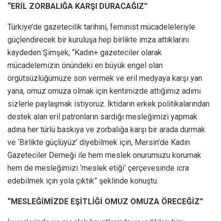
“ERİL ZORBALIĞA KARŞI DURACAĞIZ”
Türkiye’de gazetecilik tarihini, feminist mücadeleleriyle
güçlendirecek bir kuruluşa hep birlikte imza attıklarını
kaydeden Şimşek, “Kadın+ gazeteciler olarak
mücadelemizin önündeki en büyük engel olan
örgütsüzlüğümüze son vermek ve eril medyaya karşı yan
yana, omuz omuza olmak için kentimizde attığımız adımı
sizlerle paylaşmak istiyoruz. İktidarın erkek politikalarından
destek alan eril patronların sardığı mesleğimizi yapmak
adına her türlü baskıya ve zorbalığa karşı bir arada durmak
ve ‘Birlikte güçlüyüz’ diyebilmek için, Mersin’de Kadın
Gazeteciler Derneği ile hem meslek onurumuzu korumak
hem de mesleğimizi ‘meslek etiği’ çerçevesinde icra
edebilmek için yola çıktık” şeklinde konuştu.
“MESLEĞİMİZDE EŞİTLİĞİ OMUZ OMUZA ÖRECEĞİZ”