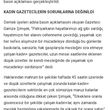
basın açıklaması gerçekleştirildi.
KADIN GAZETECİLERİN SORUNLARINA DEĞİNİLDİ
Dernek üyeleri adına basın açıklamasını okuyan Gazeteci
Gamze Şimşek, “Patriyarkanın hayatlarımızı ağ gibi sardığı,
hayatımızın her alanını cehenneme çevirdiği, yaşamak için
her nefes alışımızın bir mücadeleye döndüğü bu günlerde
baskılarla, sansürle, hak gasplarıyla mesleğini icra etmeye
çalışan kadın+ gazeteciler, uzun mesai saatlerine eklenen
düşük ücretler ile kendi mesleğinde de yaşamak için
mücadeleyi sürdürüyor” dedi.
Haklarından mahrum bir şekilde haftada 45 saatin üzerinde
ve düşük ücretlerle çalışmak zorunda kalan kadın+
gazetecilerin sektörde en çok sömürüye maruz kalanlar
arasında olduğuna dikkat çeken Şimşek,
“
Erkeklere oranla
güvencesiz bir şekilde çalışan kadın+lar, aynı zamanda
meslek hastalığına yakalanmada da yüksek bir orana sahip”