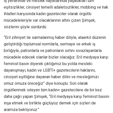
İş yerlerinde ve meslek hayatlarında yaşadıkları tüm
eşitsizlikler, cinsiyet temelli adaletsizlikler, mobbing ve hak
ihlalleri karşısında kadın gazeteciler olarak örgütlü
mücadeleleriyle var olacaklarının altını çizen Şimşek,
sözlerini şöyle sürdürdü:
“Eril zihniyet ile sarmalanmış haber diliyle, ataerkil düzenin
geliştirdiği toplumsal normlarla, sermaye ve erkek iş
birliğiyle, patronlarla ve patronların sırtını sıvazlayanlarla
mücadele edecek olanlar bizler olacağız. Eril medyaya karşı
feminist basın diyerek çıktığımız bu yolda mesleki
dayanışmayı, kadın ve LGBTİ+ gazetecilerin haklarını,
cinsiyet eşitliğine dayanan haber dilini ve mesleğimizi
omuz omuza öreceğiz” diye konuştu. Son olarak
örgütlenmek isteyen tüm kadın+ gazetecilere de bir kez
daha çağrı yapan Şimşek, “Eril medyaya karşı feminist basını
inşa etmek ve birlikte güçlüyüz demek için sizleri de
aramıza bekliyoruz.”