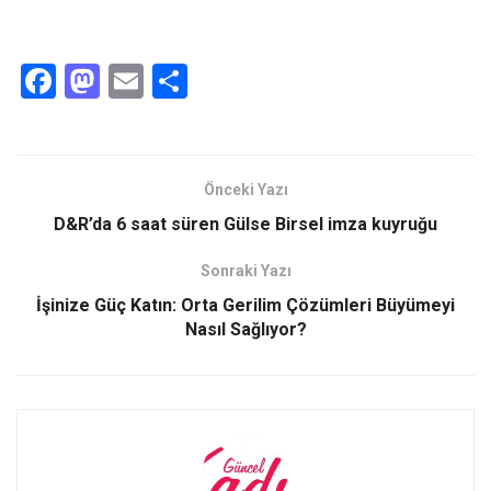
F
M
E
S
a
a
m
h
ce
st
ail
ar
b
o
e
Önceki Yazı
o
d
D&R’da 6 saat süren Gülse Birsel imza kuyruğu
o
o
Sonraki Yazı
k
n
İşinize Güç Katın: Orta Gerilim Çözümleri Büyümeyi
Nasıl Sağlıyor?