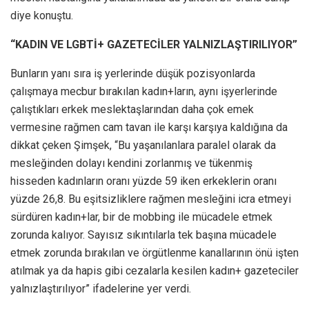
diye konuştu.
“KADIN VE LGBTİ+ GAZETECİLER YALNIZLAŞTIRILIYOR”
Bunların yanı sıra iş yerlerinde düşük pozisyonlarda
çalışmaya mecbur bırakılan kadın+ların, aynı işyerlerinde
çalıştıkları erkek meslektaşlarından daha çok emek
vermesine rağmen cam tavan ile karşı karşıya kaldığına da
dikkat çeken Şimşek, “Bu yaşanılanlara paralel olarak da
mesleğinden dolayı kendini zorlanmış ve tükenmiş
hisseden kadınların oranı yüzde 59 iken erkeklerin oranı
yüzde 26,8. Bu eşitsizliklere rağmen mesleğini icra etmeyi
sürdüren kadın+lar, bir de mobbing ile mücadele etmek
zorunda kalıyor. Sayısız sıkıntılarla tek başına mücadele
etmek zorunda bırakılan ve örgütlenme kanallarının önü işten
atılmak ya da hapis gibi cezalarla kesilen kadın+ gazeteciler
yalnızlaştırılıyor” ifadelerine yer verdi.