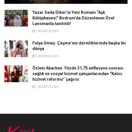
Yazar Seda Diker’in Yeni Romanı “Aşk
Kütüphanesi” Bodrum’da Düzenlenen Özel
Lansmanla tanıtıldı!
7 AĞUSTOS 2026
Fulya Omaç: Çeşme’nin derinliklerinde başka bir
dünya
7 AĞUSTOS 2026
Özlem Akarken: Yüzde 31,75 enflasyon sonrası
sağlık ve sosyal hizmet çalışanlarından “Kalıcı
hizmet reformu” çağrısı
7 AĞUSTOS 2026