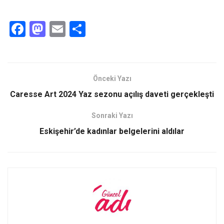
F
M
E
S
a
a
m
h
ce
st
ail
ar
b
o
e
Önceki Yazı
o
d
Caresse Art 2024 Yaz sezonu açılış daveti gerçekleşti
o
o
Sonraki Yazı
k
n
Eskişehir’de kadınlar belgelerini aldılar