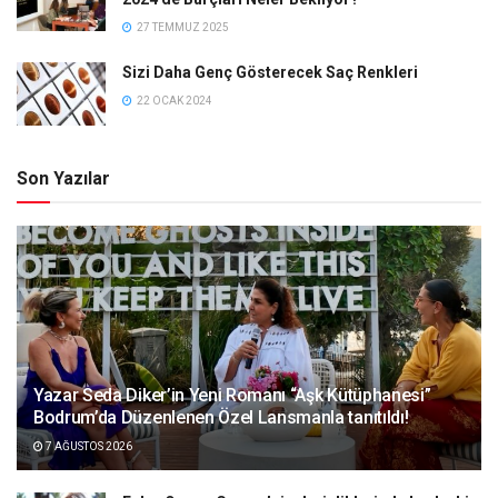
27 TEMMUZ 2025
Sizi Daha Genç Gösterecek Saç Renkleri
22 OCAK 2024
Son Yazılar
Yazar Seda Diker’in Yeni Romanı “Aşk Kütüphanesi”
Bodrum’da Düzenlenen Özel Lansmanla tanıtıldı!
7 AĞUSTOS 2026