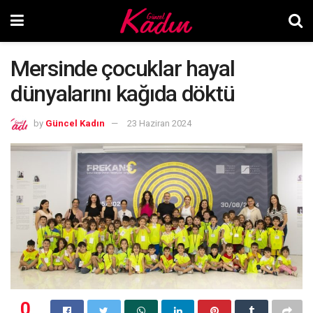
Mersinde çocuklar hayal
dünyalarını kağıda döktü
by
Güncel Kadın
23 Haziran 2024
0