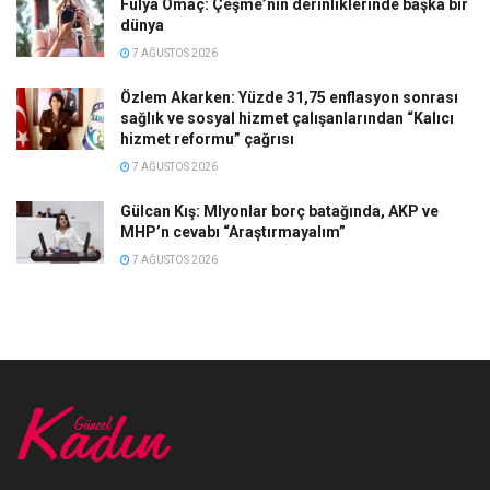
Fulya Omaç: Çeşme’nin derinliklerinde başka bir
dünya
7 AĞUSTOS 2026
Özlem Akarken: Yüzde 31,75 enflasyon sonrası
sağlık ve sosyal hizmet çalışanlarından “Kalıcı
hizmet reformu” çağrısı
7 AĞUSTOS 2026
Gülcan Kış: Mlyonlar borç batağında, AKP ve
MHP’n cevabı “Araştırmayalım”
7 AĞUSTOS 2026