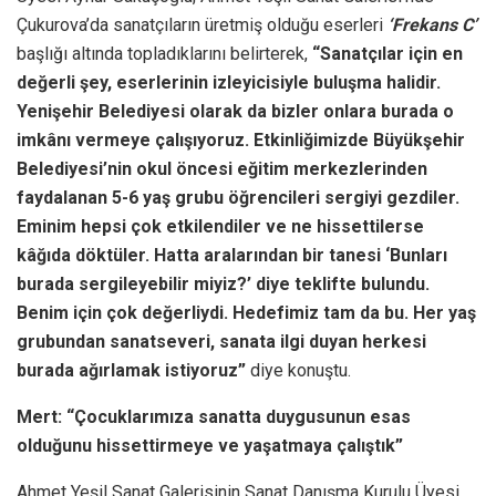
Çukurova’da sanatçıların üretmiş olduğu eserleri
‘Frekans C’
başlığı altında topladıklarını belirterek,
“Sanatçılar için en
değerli şey, eserlerinin izleyicisiyle buluşma halidir.
Yenişehir Belediyesi olarak da bizler onlara burada o
imkânı vermeye çalışıyoruz. Etkinliğimizde Büyükşehir
Belediyesi’nin okul öncesi eğitim merkezlerinden
faydalanan 5-6 yaş grubu öğrencileri sergiyi gezdiler.
Eminim hepsi çok etkilendiler ve ne hissettilerse
kâğıda döktüler. Hatta aralarından bir tanesi ‘Bunları
burada sergileyebilir miyiz?’ diye teklifte bulundu.
Benim için çok değerliydi. Hedefimiz tam da bu. Her yaş
grubundan sanatseveri, sanata ilgi duyan herkesi
burada ağırlamak istiyoruz”
diye konuştu.
Mert: “Çocuklarımıza sanatta duygusunun esas
olduğunu hissettirmeye ve yaşatmaya çalıştık”
Ahmet Yeşil Sanat Galerisinin Sanat Danışma Kurulu Üyesi