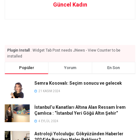
Güncel Kadın
Plugin Install
: Widget Tab Post needs JNews - View Counter to be
installed
Popüler
Yorum
En Son
Semra Kosovalı: Seçim sonucu ve gelecek
21 KASIM 2024
İstanbul’u Kanatları Altına Alan Ressam İrem
Çamlıca : “İstanbul Yeri Göğü Altın Şehir”
4 EYLÜL 2024
Astroloji Yolculuğu: Gökyüzünden Haberler
2024’de Burçları Neler Bekliyor?