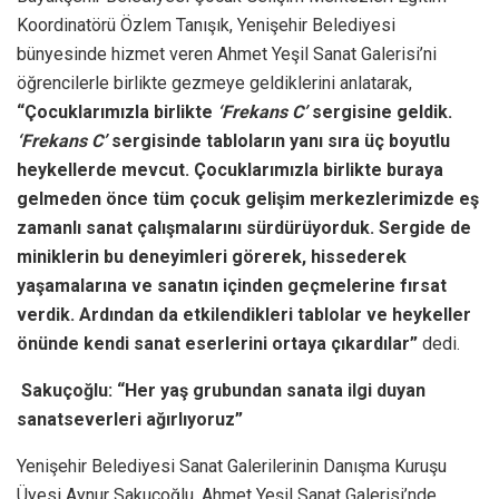
Koordinatörü Özlem Tanışık, Yenişehir Belediyesi
bünyesinde hizmet veren Ahmet Yeşil Sanat Galerisi’ni
öğrencilerle birlikte gezmeye geldiklerini anlatarak,
“Çocuklarımızla birlikte
‘Frekans C’
sergisine geldik.
‘Frekans C’
sergisinde tabloların yanı sıra üç boyutlu
heykellerde mevcut. Çocuklarımızla birlikte buraya
gelmeden önce tüm çocuk gelişim merkezlerimizde eş
zamanlı sanat çalışmalarını sürdürüyorduk. Sergide de
miniklerin bu deneyimleri görerek, hissederek
yaşamalarına ve sanatın içinden geçmelerine fırsat
verdik. Ardından da etkilendikleri tablolar ve heykeller
önünde kendi sanat eserlerini ortaya çıkardılar”
dedi.
Sakuçoğlu: “Her yaş grubundan sanata ilgi duyan
sanatseverleri ağırlıyoruz”
Yenişehir Belediyesi Sanat Galerilerinin Danışma Kuruşu
Üyesi Aynur Sakuçoğlu, Ahmet Yeşil Sanat Galerisi’nde