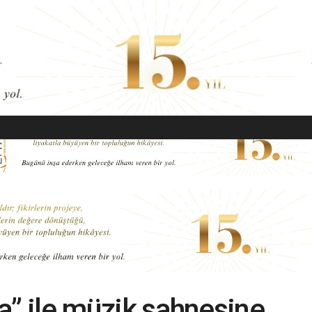
EKONOMI
MODA
GÜZELLIK
SAĞLIK
YAŞAM
SANAT
ada” ile müzik sahnesine