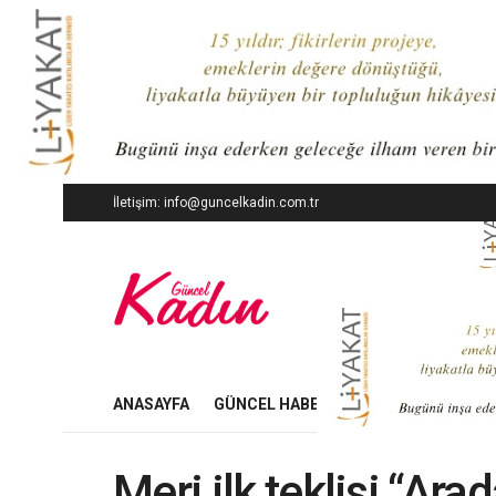
İletişim: info@guncelkadin.com.tr
ANASAYFA
GÜNCEL HABERLER
İŞ DÜNYASI
Meri ilk teklisi “Ar