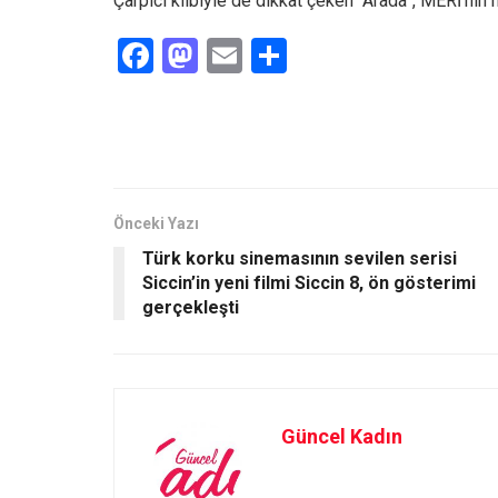
Çarpıcı klibiyle de dikkat çeken “Arada”, MERİ’nin 
F
M
E
S
a
a
m
h
ce
st
ail
ar
b
o
e
o
d
o
o
Önceki Yazı
Türk korku sinemasının sevilen serisi
k
n
Siccin’in yeni filmi Siccin 8, ön gösterimi
gerçekleşti
Güncel Kadın