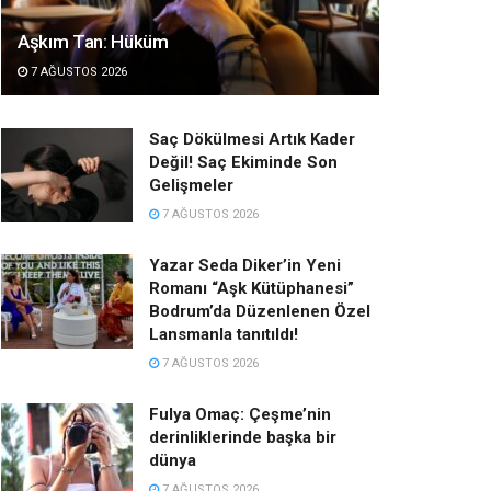
Aşkım Tan: Hüküm
7 AĞUSTOS 2026
Saç Dökülmesi Artık Kader
Değil! Saç Ekiminde Son
Gelişmeler
7 AĞUSTOS 2026
Yazar Seda Diker’in Yeni
Romanı “Aşk Kütüphanesi”
Bodrum’da Düzenlenen Özel
Lansmanla tanıtıldı!
7 AĞUSTOS 2026
Fulya Omaç: Çeşme’nin
derinliklerinde başka bir
dünya
7 AĞUSTOS 2026