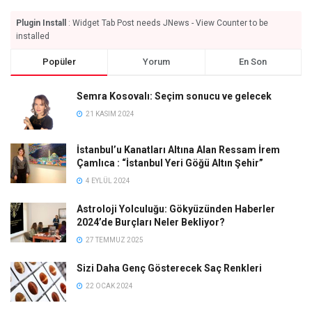
Plugin Install
: Widget Tab Post needs JNews - View Counter to be
installed
Popüler
Yorum
En Son
Semra Kosovalı: Seçim sonucu ve gelecek
21 KASIM 2024
İstanbul’u Kanatları Altına Alan Ressam İrem
Çamlıca : “İstanbul Yeri Göğü Altın Şehir”
4 EYLÜL 2024
Astroloji Yolculuğu: Gökyüzünden Haberler
2024’de Burçları Neler Bekliyor?
27 TEMMUZ 2025
Sizi Daha Genç Gösterecek Saç Renkleri
22 OCAK 2024