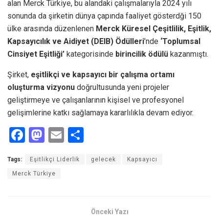
alan Merck Türkiye, bu alandaki çalışmalarıyla 2024 yılı
sonunda da şirketin dünya çapında faaliyet gösterdği 150
ülke arasında düzenlenen
Merck Küresel Çeşitlilik, Eşitlik,
Kapsayıcılık ve Aidiyet (DEIB) Ödülleri
’nde
‘Toplumsal
Cinsiyet Eşitliği’
kategorisinde
birincilik ödülü
kazanmıştı.
Şirket,
eşitlikçi ve kapsayıcı bir çalışma ortamı
oluşturma vizyonu
doğrultusunda yeni projeler
geliştirmeye ve çalışanlarının kişisel ve profesyonel
gelişimlerine katkı sağlamaya kararlılıkla devam ediyor.
F
M
E
S
a
a
m
h
Tags:
Eşitlikçi Liderlik
gelecek
Kapsayıcı
ce
st
ail
ar
Merck Türkiye
b
o
e
o
d
o
o
Önceki Yazı