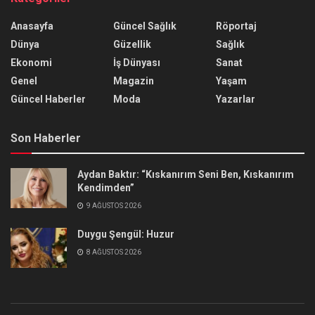
Anasayfa
Güncel Sağlık
Röportaj
Dünya
Güzellik
Sağlık
Ekonomi
İş Dünyası
Sanat
Genel
Magazin
Yaşam
Güncel Haberler
Moda
Yazarlar
Son Haberler
Aydan Baktır: “Kıskanırım Seni Ben, Kıskanırım
Kendimden”
9 AĞUSTOS 2026
Duygu Şengül: Huzur
8 AĞUSTOS 2026