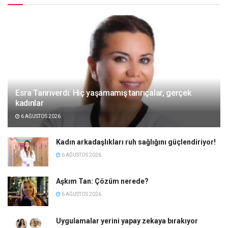
Esra Tanrıverdi: Hiç yaşamamış tanrıçalar, gerçek
kadınlar
6 AĞUSTOS 2026
Kadın arkadaşlıkları ruh sağlığını güçlendiriyor!
6 AĞUSTOS 2026
Aşkım Tan: Çözüm nerede?
6 AĞUSTOS 2026
Uygulamalar yerini yapay zekaya bırakıyor