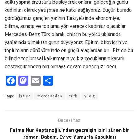
katkı yapma arzusunu besleyerek onların geleceğin güçlü
kadınları olarak yetişmesine katkı sağlıyoruz. Bugün burada
gördüğümüz gençler, yarının Türkiye’sinde ekonomiye,
bilime, sanata ve topluma yön verecek kadınlar olacaklar.
Mercedes-Benz Türk olarak, onların bu yolculuklarında
yanlarında olmaktan gurur duyuyoruz. Eğitim, bireylerin ve
toplumların dönüşümünde en güçlü araçlardan biri. Biz de bu
bilinçle toplumsal kalkınmanın ve kız çocuklarının kararlı
destekçilerinden biri olmaya devam edeceğiz” dedi.
F
M
E
S
a
a
m
h
Tags:
kızlar
mercesedes
türk
yıldız
ce
st
ail
ar
b
o
e
o
d
Önceki Yazı
o
o
Fatma Nur Kaptanoğlu’ndan geçmişin izini süren bir
roman: Babam, Ev ve Yumurta Kabukları