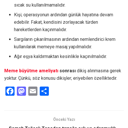
sıcak su kullanılmamalıdır.
Kişi; operasyonun ardından günlük hayatına devam
edebilir. Fakat, kendisini zorlayacak türden
hareketlerden kaçınmalıdır.
Sargıların çıkarılmasının ardından nemlendirici krem
kullanılarak memeye masaj yapılmalıdır.
Ağır eşya kaldırmaktan kesinlikle kaçınılmalıdır.
Meme büyütme ameliyatı
sonrası
dikiş alınmasına gerek
yoktur. Çünkü, söz konusu dikişler; eriyebilen özelliktedir.
F
M
E
S
a
a
m
h
ce
st
ail
ar
b
o
e
Önceki Yazı
o
d