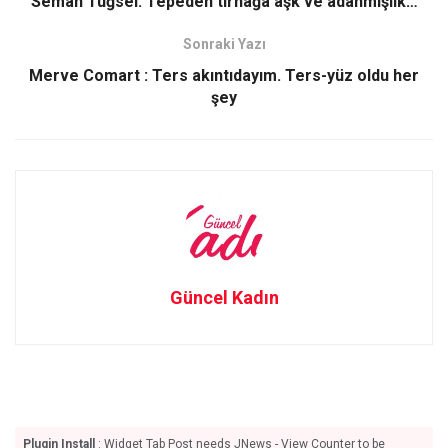
Semah Tuğsel: Tepeden tırnağa aşk ve adanmışlık…
o
o
Sonraki Yazı
k
n
Merve Comart : Ters akıntıdayım. Ters-yüz oldu her
şey
Güncel Kadın
Plugin Install
: Widget Tab Post needs JNews - View Counter to be